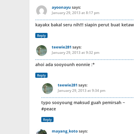
ayoonayu
says:
January 29, 2013 at 8:17 pm
kayakx bakal seru nih!!! siapin perut buat ketawa
Reply
teewie281
says:
January 29, 2013 at 9:32 pm
ahoi ada sooyounh eonnie :*
Reply
teewie281
says:
January 29, 2013 at 9:34 pm
typo sooyoung maksud guah pemirsah ~
#peace
Reply
mayang_koto
says: