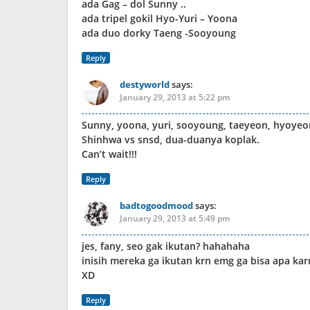
ada Gag – dol Sunny ..
ada tripel gokil Hyo-Yuri – Yoona
ada duo dorky Taeng -Sooyoung
Reply
destyworld
says:
January 29, 2013 at 5:22 pm
Sunny, yoona, yuri, sooyoung, taeyeon, hyoyeon
Shinhwa vs snsd, dua-duanya koplak.
Can’t wait!!!
Reply
badtogoodmood
says:
January 29, 2013 at 5:49 pm
jes, fany, seo gak ikutan? hahahaha
inisih mereka ga ikutan krn emg ga bisa apa ka
XD
Reply