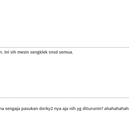
. Ini sih mesin sengklek snsd semua.
rna sengaja pasukan dorky2 nya aja nih yg diturunin? ahahahahah