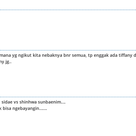
mana yg ngikut kita nebaknya bnr semua, tp enggak ada tiffany d
y jg..
y sidae vs shinhwa sunbaenim….
gk bisa ngebayangin…….