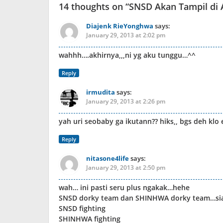
14 thoughts on “
SNSD Akan Tampil di 
Diajenk RieYonghwa
says:
January 29, 2013 at 2:02 pm
wahhh….akhirnya,,,ni yg aku tunggu…^^
Reply
irmudita
says:
January 29, 2013 at 2:26 pm
yah uri seobaby ga ikutann?? hiks,, bgs deh kl
Reply
nitasone4life
says:
January 29, 2013 at 2:50 pm
wah… ini pasti seru plus ngakak…hehe
SNSD dorky team dan SHINHWA dorky team…sia
SNSD fighting
SHINHWA fighting