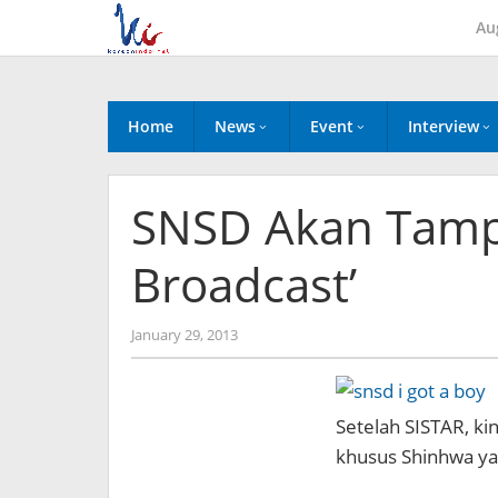
Skip
Au
to
content
Home
News
Event
Interview
SNSD Akan Tampi
Broadcast’
by
January 29, 2013
Koreanindo
Setelah SISTAR, ki
khusus Shinhwa yai