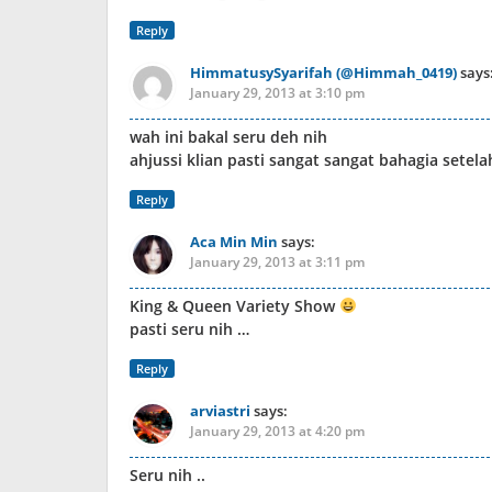
Reply
HimmatusySyarifah (@Himmah_0419)
says
January 29, 2013 at 3:10 pm
wah ini bakal seru deh nih
ahjussi klian pasti sangat sangat bahagia sete
Reply
Aca Min Min
says:
January 29, 2013 at 3:11 pm
King & Queen Variety Show
pasti seru nih …
Reply
arviastri
says:
January 29, 2013 at 4:20 pm
Seru nih ..