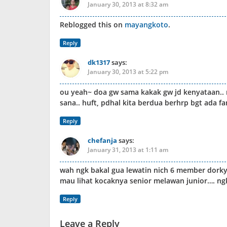
January 30, 2013 at 8:32 am
Reblogged this on
mayangkoto
.
Reply
dk1317
says:
January 30, 2013 at 5:22 pm
ou yeah~ doa gw sama kakak gw jd kenyataan.. 
sana.. huft, pdhal kita berdua berhrp bgt ada fan
Reply
chefanja
says:
January 31, 2013 at 1:11 am
wah ngk bakal gua lewatin nich 6 member dork
mau lihat kocaknya senior melawan junior…. n
Reply
Leave a Reply