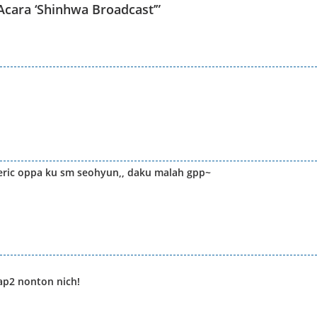
Acara ‘Shinhwa Broadcast’
”
o eric oppa ku sm seohyun,, daku malah gpp~
p2 nonton nich!