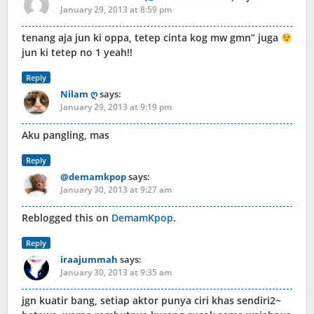
January 29, 2013 at 8:59 pm
tenang aja jun ki oppa, tetep cinta kog mw gmn” juga
jun ki tetep no 1 yeah!!
Reply
Nilam ღ
says:
January 29, 2013 at 9:19 pm
Aku pangling, mas
Reply
@demamkpop
says:
January 30, 2013 at 9:27 am
Reblogged this on
DemamKpop
.
Reply
iraajummah
says:
January 30, 2013 at 9:35 am
jgn kuatir bang, setiap aktor punya ciri khas sendiri2~