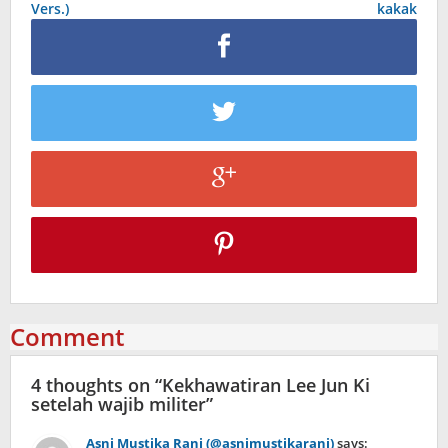
Vers.)
kakak
Comment
4 thoughts on “
Kekhawatiran Lee Jun Ki
setelah wajib militer
”
Asni Mustika Rani (@asnimustikarani)
says: