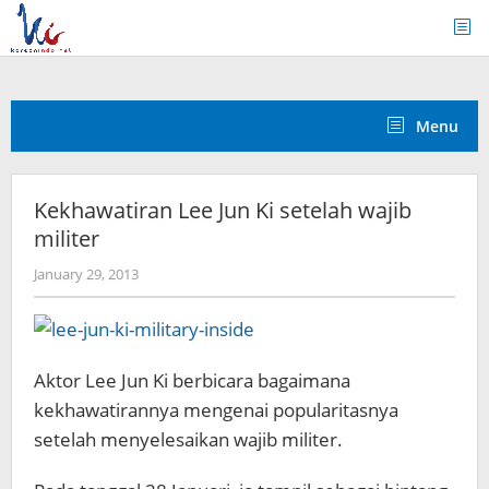
Skip
to
content
Menu
Kekhawatiran Lee Jun Ki setelah wajib
militer
by
January 29, 2013
Koreanindo
Aktor Lee Jun Ki berbicara bagaimana
kekhawatirannya mengenai popularitasnya
setelah menyelesaikan wajib militer.