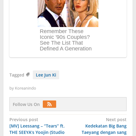
Tagged
Lee Jun Ki
by
Koreanindo
Follow Us On
Post
Previous post
Next post
[MV] Leessang – “Tears” ft.
Kedekatan Big Bang
navigation
THE SEEYA’s Yoojin (Studio
Taeyang dengan sang