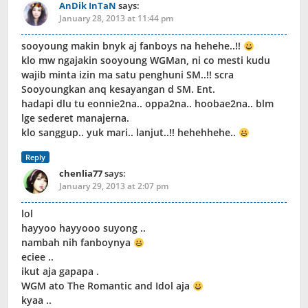
AnDik InTaN
says:
January 28, 2013 at 11:44 pm
sooyoung makin bnyk aj fanboys na hehehe..!!
klo mw ngajakin sooyoung WGMan, ni co mesti kudu
wajib minta izin ma satu penghuni SM..!! scra
Sooyoungkan anq kesayangan d SM. Ent.
hadapi dlu tu eonnie2na.. oppa2na.. hoobae2na.. blm
lge sederet manajerna.
klo sanggup.. yuk mari.. lanjut..!! hehehhehe..
Reply
chenlia77
says:
January 29, 2013 at 2:07 pm
lol
hayyoo hayyooo suyong ..
nambah nih fanboynya
eciee ..
ikut aja gapapa .
WGM ato The Romantic and Idol aja
kyaa ..