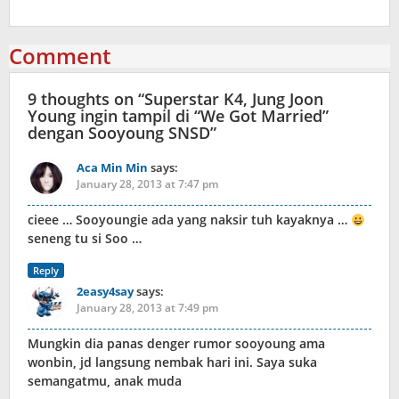
Comment
9 thoughts on “
Superstar K4, Jung Joon
Young ingin tampil di “We Got Married”
dengan Sooyoung SNSD
”
Aca Min Min
says:
January 28, 2013 at 7:47 pm
cieee … Sooyoungie ada yang naksir tuh kayaknya …
seneng tu si Soo …
Reply
2easy4say
says:
January 28, 2013 at 7:49 pm
Mungkin dia panas denger rumor sooyoung ama
wonbin, jd langsung nembak hari ini. Saya suka
semangatmu, anak muda