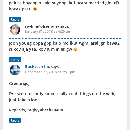
gabisa bayangin kalo suyong ikut acara married gini xD
kocak pasti
Reply
roykim^ohsehun♥
says:
January 31, 2013 at 4:25 am
Joon young oppa gpp kalo mo ikut wgm, asal jgn bawa2
si Roy aja yaa. Roy Kim milik gw
Reply
Bucktech Inc
says:
December 27, 2016 at 2:51 pm
Greetings,
I’ve seen recently some really cool things on the web,
just take a look
Regards, taqiyyahccha0408
Reply