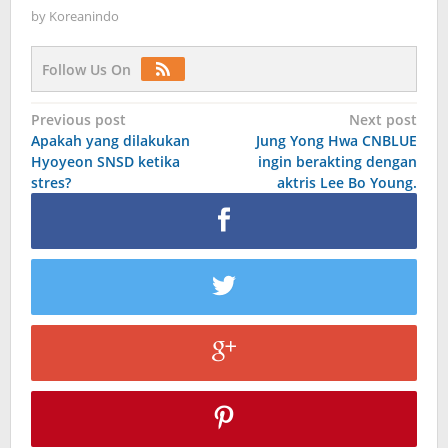
by
Koreanindo
Follow Us On
Post
Previous post
Next post
Apakah yang dilakukan
Jung Yong Hwa CNBLUE
navigation
Hyoyeon SNSD ketika
ingin berakting dengan
stres?
aktris Lee Bo Young.