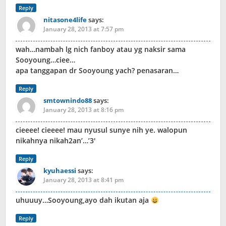
Reply
nitasone4life
says:
January 28, 2013 at 7:57 pm
wah…nambah lg nich fanboy atau yg naksir sama
Sooyoung…ciee…
apa tanggapan dr Sooyoung yach? penasaran…
Reply
smtownindo88
says:
January 28, 2013 at 8:16 pm
cieeee! cieeee! mau nyusul sunye nih ye. walopun
nikahnya nikah2an’…’3′
Reply
kyuhaessi
says:
January 28, 2013 at 8:41 pm
uhuuuy…Sooyoung,ayo dah ikutan aja
Reply