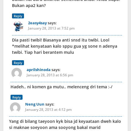
Bukan apa2 kan?
Reply
2easy4say
says:
January 28, 2013 at 7:52 pm
Dia pasti twibi! Biasanya anti snsd itu twibi. Lool
*melihat kenyataan kalo sppu gua yg sone n adenya
twibi. Tiap hari berantem mulu
Reply
aprilshinoda
says:
January 28, 2013 at 6:56 pm
Hadeh.. ni komen ga mutu.. melenceng dri tema :-/
Reply
Neng Uun
says:
January 28, 2013 at 4:12 pm
Yang di bilang taeyoon kyk bisa jd keyaataan dweh kalo
si maknae soeyoon ama sooyong bakal marid