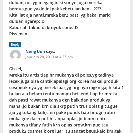
duluan,cos yg megangin si sunye juga mereka
berdua,gue yakin ini gak kebetulan kan….????
Kita liat aja nanti,mreka ber2 pasti yg bakal marid
duluan,ngarep:-D
Kabur ah takud di kroyok sone:-D
Piss men
Reply
Neng Uun
says:
January 28, 2013 at 4:25 pm
Gissel,
Mreka itu artis tiap hr mukanya di poles,yg tadinya
lecek juga bisa cantik,apalagi org korea makai produk
cosmetik nya yg merek luar,yg hrg nya mgkn gajih kita 1
bulan aja belom tentu mampu beli,end tiap hr mreka
dah pasti rawat mukanya dgn baik,dan produk yg
mahal,jd bukan krn dia skrg putih trus oplas gitu,gue
aja yg tukang kuli,cmn pake ponds tiap hr dgn rutin
muka gue dach putih tanpa oplas,jd blom tentu
mukanya tifany futih krn oplas brow,krn gue tau
produk2 cosmetik org luar itu sangat bgus,kalo km gak