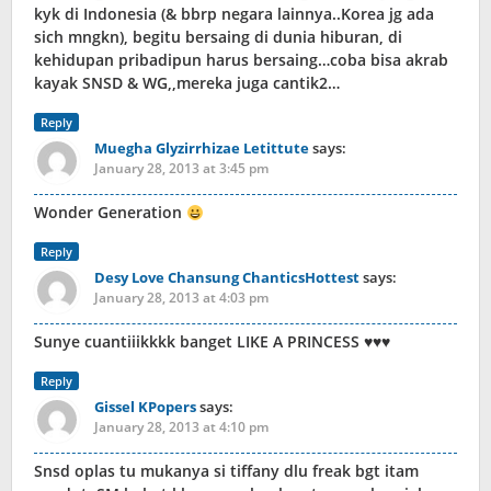
kyk di Indonesia (& bbrp negara lainnya..Korea jg ada
sich mngkn), begitu bersaing di dunia hiburan, di
kehidupan pribadipun harus bersaing…coba bisa akrab
kayak SNSD & WG,,mereka juga cantik2…
Reply
Muegha Glyzirrhizae Letittute
says:
January 28, 2013 at 3:45 pm
Wonder Generation
Reply
Desy Love Chansung ChanticsHottest
says:
January 28, 2013 at 4:03 pm
Sunye cuantiiikkkk banget LIKE A PRINCESS ♥♥♥
Reply
Gissel KPopers
says:
January 28, 2013 at 4:10 pm
Snsd oplas tu mukanya si tiffany dlu freak bgt itam