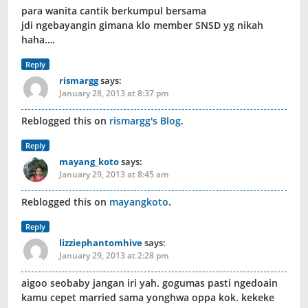
para wanita cantik berkumpul bersama
jdi ngebayangin gimana klo member SNSD yg nikah
haha….
Reply
rismargg
says:
January 28, 2013 at 8:37 pm
Reblogged this on
rismargg's Blog
.
Reply
mayang_koto
says:
January 29, 2013 at 8:45 am
Reblogged this on
mayangkoto
.
Reply
lizziephantomhive
says:
January 29, 2013 at 2:28 pm
aigoo seobaby jangan iri yah. gogumas pasti ngedoain
kamu cepet married sama yonghwa oppa kok. kekeke