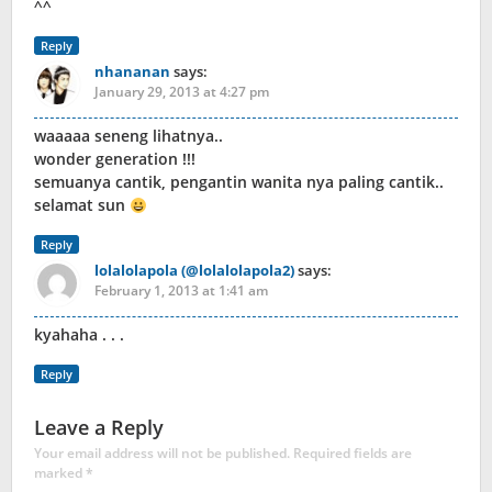
^^
Reply
nhananan
says:
January 29, 2013 at 4:27 pm
waaaaa seneng lihatnya..
wonder generation !!!
semuanya cantik, pengantin wanita nya paling cantik..
selamat sun
Reply
lolalolapola (@lolalolapola2)
says:
February 1, 2013 at 1:41 am
kyahaha . . .
Reply
Leave a Reply
Your email address will not be published.
Required fields are
marked
*