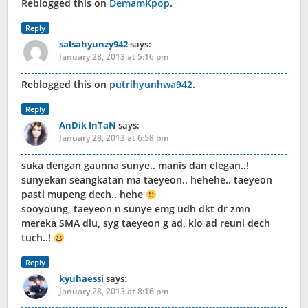
Reblogged this on
DemamKpop
.
Reply
salsahyunzy942
says:
January 28, 2013 at 5:16 pm
Reblogged this on
putrihyunhwa942
.
Reply
AnDik InTaN
says:
January 28, 2013 at 6:58 pm
suka dengan gaunna sunye.. manis dan elegan..!
sunyekan seangkatan ma taeyeon.. hehehe.. taeyeon
pasti mupeng dech.. hehe
sooyoung, taeyeon n sunye emg udh dkt dr zmn
mereka SMA dlu, syg taeyeon g ad, klo ad reuni dech
tuch..!
Reply
kyuhaessi
says:
January 28, 2013 at 8:16 pm