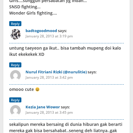
Girls….sungguh persabatan yg indah…
SNSD fighting…
Wonder Girls fighting….
Reply
badtogoodmood
says:
January 28, 2013 at 3:19 pm
untung taeyeon ga ikut.. bisa tambah mupeng doi kalo
ikut ekekekek XD
Reply
Nurul Fitriani Rizki (@nurulitie)
says:
January 28, 2013 at 3:42 pm
omooo cute
Reply
Kezia Jane Wowor
says:
January 28, 2013 at 3:45 pm
sekalipun mereka bersaing di dunia hiburan gak berarti
mereka gak bisa bersahabat..seneng deh liatnya..gak