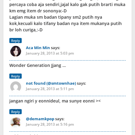
percaya coba aja sendiri,jajal kalo gak putih brarti muka
km emg item dr sononya:-D
Lagian muka sm badan tipany sm2 putih nya
kok,kecuali kalo tifany badan nya item mukanya putih
br loh curiga,:-D
Reply
Aca Min Min
says:
January 28, 2013 at 5:03 pm
Wonder Generation Jjang …
Reply
not found (@smtownhae)
says:
January 28, 2013 at 5:11 pm
jangan ngiri y eonnideul, ma sunye eonni ><
Reply
@demamkpop
says:
January 28, 2013 at 5:16 pm