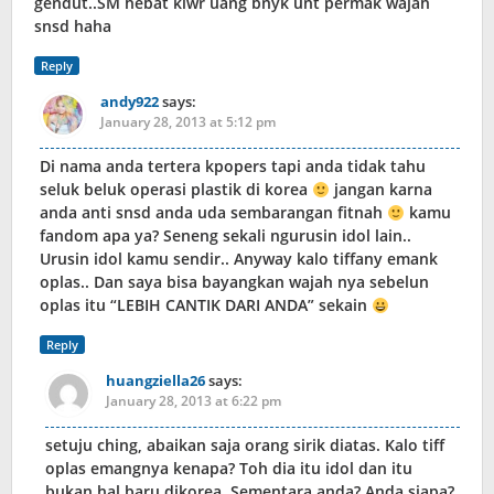
gendut..SM hebat klwr uang bnyk unt permak wajah
snsd haha
Reply
andy922
says:
January 28, 2013 at 5:12 pm
Di nama anda tertera kpopers tapi anda tidak tahu
seluk beluk operasi plastik di korea
jangan karna
anda anti snsd anda uda sembarangan fitnah
kamu
fandom apa ya? Seneng sekali ngurusin idol lain..
Urusin idol kamu sendir.. Anyway kalo tiffany emank
oplas.. Dan saya bisa bayangkan wajah nya sebelun
oplas itu “LEBIH CANTIK DARI ANDA” sekain
Reply
huangziella26
says:
January 28, 2013 at 6:22 pm
setuju ching, abaikan saja orang sirik diatas. Kalo tiff
oplas emangnya kenapa? Toh dia itu idol dan itu
bukan hal baru dikorea. Sementara anda? Anda siapa?