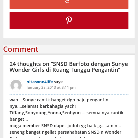
Comment
24 thoughts on “
SNSD Berfoto dengan Sunye
Wonder Girls di Ruang Tunggu Pengantin
”
nitasone4life
says:
January 28, 2013 at 3:11 pm
wah….Sunye cantik banget dgn baju pengantin
nya….selamat berbahagia yach!
Tiffany,Sooyoung,Yoona,Seohyun…..semua nya cantik
banget…
moga member SNSD dapet jodoh yg baik jg…..amin…
seneng banget ngeliat persahabatan SNSD n Wonder