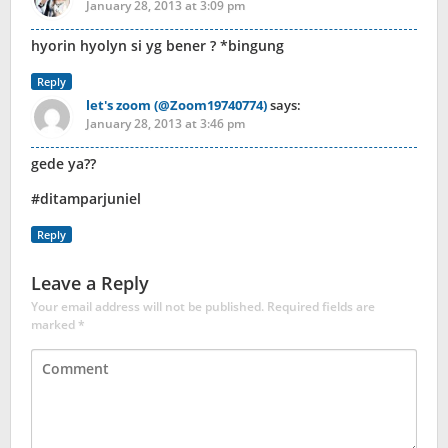
January 28, 2013 at 3:09 pm
hyorin hyolyn si yg bener ? *bingung
Reply
let's zoom (@Zoom19740774)
says:
January 28, 2013 at 3:46 pm
gede ya??
#ditamparjuniel
Reply
Leave a Reply
Your email address will not be published.
Required fields are
marked
*