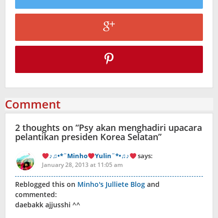
Comment
2 thoughts on “
Psy akan menghadiri upacara
pelantikan presiden Korea Selatan
”
♪♫•*¨Minho
Yulin¨*•♫♪
says:
January 28, 2013 at 11:05 am
Reblogged this on
Minho's Julliete Blog
and
commented:
daebakk ajjusshi ^^