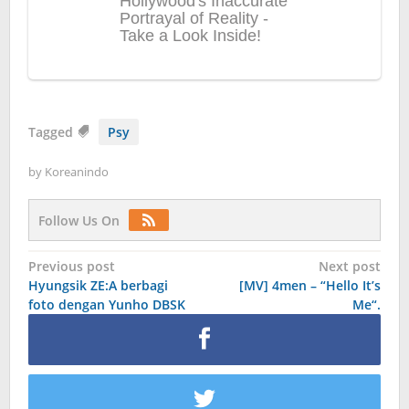
Tagged
Psy
by
Koreanindo
Follow Us On
Post
Previous post
Next post
Hyungsik ZE:A berbagi
[MV] 4men – “Hello It’s
navigation
foto dengan Yunho DBSK
Me“.