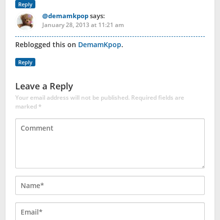
Reply
@demamkpop
says:
January 28, 2013 at 11:21 am
Reblogged this on
DemamKpop
.
Reply
Leave a Reply
Your email address will not be published.
Required fields are
marked
*