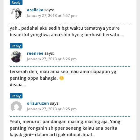
Reply
aralicka
says:
January 27, 2013 at 4:57 pm
yah.. padahal aku sedih bgt waktu tamatnya you’re
beautiful yonghwa ama shin hye g berhasil bersatu …
Reply
reenree
says:
January 27, 2013 at 5:26 pm
terserah deh, mau ama seo mau ama siapapun yg
penting oppa bahagia.
#eaaa…
Reply
orizuruzen
says:
January 27, 2013 at 8:25 pm
Yeah, menurut pandangan masing-masing aja. Yang
penting Yongshin shipper seneng kalau ada berita
kayak gini~ dalam arti gak dibuat-buat.