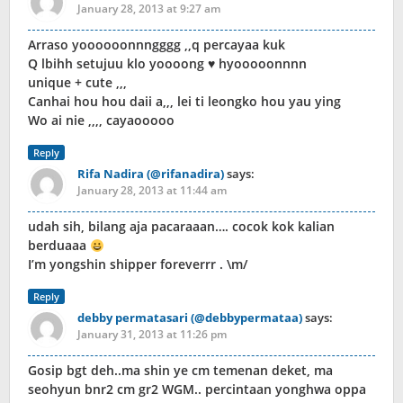
January 28, 2013 at 9:27 am
Arraso yoooooonnngggg ,,q percayaa kuk
Q lbihh setujuu klo yoooong ♥ hyooooonnnn
unique + cute ,,,
Canhai hou hou daii a,,, lei ti leongko hou yau ying
Wo ai nie ,,,, cayaooooo
Reply
Rifa Nadira (@rifanadira)
says:
January 28, 2013 at 11:44 am
udah sih, bilang aja pacaraaan…. cocok kok kalian
berduaaa
I’m yongshin shipper foreverrr . \m/
Reply
debby permatasari (@debbypermataa)
says:
January 31, 2013 at 11:26 pm
Gosip bgt deh..ma shin ye cm temenan deket, ma
seohyun bnr2 cm gr2 WGM.. percintaan yonghwa oppa