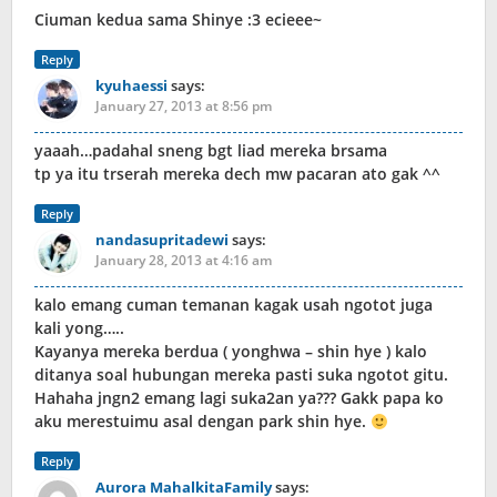
Ciuman kedua sama Shinye :3 ecieee~
Reply
kyuhaessi
says:
January 27, 2013 at 8:56 pm
yaaah…padahal sneng bgt liad mereka brsama
tp ya itu trserah mereka dech mw pacaran ato gak ^^
Reply
nandasupritadewi
says:
January 28, 2013 at 4:16 am
kalo emang cuman temanan kagak usah ngotot juga
kali yong…..
Kayanya mereka berdua ( yonghwa – shin hye ) kalo
ditanya soal hubungan mereka pasti suka ngotot gitu.
Hahaha jngn2 emang lagi suka2an ya??? Gakk papa ko
aku merestuimu asal dengan park shin hye.
Reply
Aurora MahalkitaFamily
says: