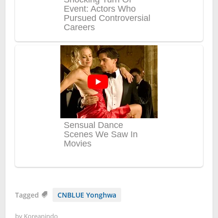
Tagged
CNBLUE Yonghwa
by
Koreanindo