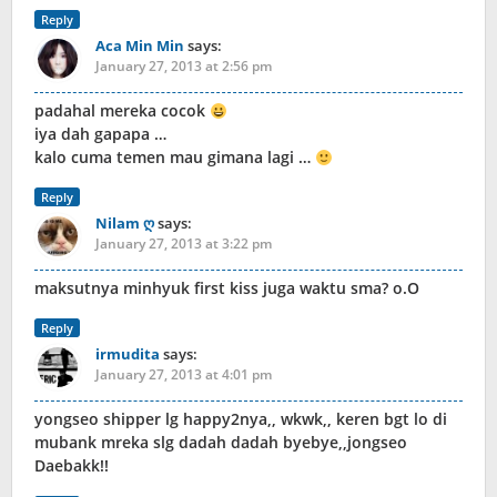
Reply
Aca Min Min
says:
January 27, 2013 at 2:56 pm
padahal mereka cocok
iya dah gapapa …
kalo cuma temen mau gimana lagi …
Reply
Nilam ღ
says:
January 27, 2013 at 3:22 pm
maksutnya minhyuk first kiss juga waktu sma? o.O
Reply
irmudita
says:
January 27, 2013 at 4:01 pm
yongseo shipper lg happy2nya,, wkwk,, keren bgt lo di
mubank mreka slg dadah dadah byebye,,jongseo
Daebakk!!