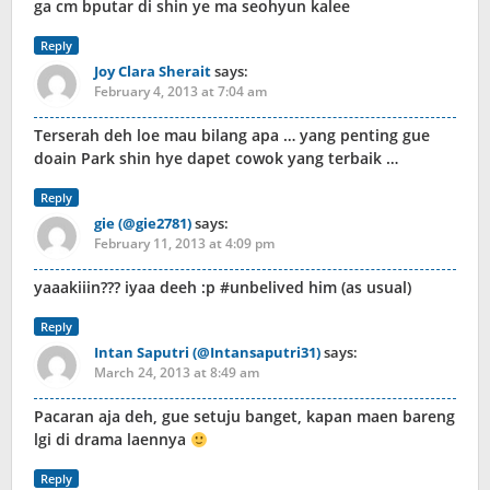
ga cm bputar di shin ye ma seohyun kalee
Reply
Joy Clara Sherait
says:
February 4, 2013 at 7:04 am
Terserah deh loe mau bilang apa … yang penting gue
doain Park shin hye dapet cowok yang terbaik …
Reply
gie (@gie2781)
says:
February 11, 2013 at 4:09 pm
yaaakiiin??? iyaa deeh :p #unbelived him (as usual)
Reply
Intan Saputri (@Intansaputri31)
says:
March 24, 2013 at 8:49 am
Pacaran aja deh, gue setuju banget, kapan maen bareng
lgi di drama laennya
Reply