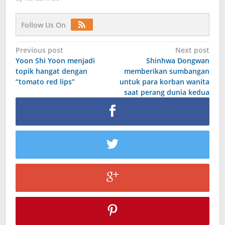
Follow Us On
Post
Previous post
Next post
Yoon Shi Yoon menjadi
Shinhwa Dongwan
navigation
topik hangat dengan
memberikan sumbangan
“tomato red lips”
untuk para korban wanita
saat perang dunia kedua