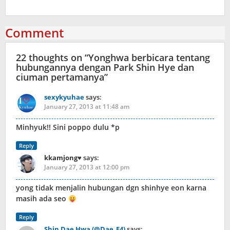
Comment
22 thoughts on “
Yonghwa berbicara tentang
hubungannya dengan Park Shin Hye dan
ciuman pertamanya
”
sexykyuhae
says:
January 27, 2013 at 11:48 am
Minhyuk!! Sini poppo dulu *p
Reply
kkamjong♥
says:
January 27, 2013 at 12:00 pm
yong tidak menjalin hubungan dgn shinhye eon karna
masih ada seo
Reply
Shin Dae Hwa (@Dae_E4)
says: