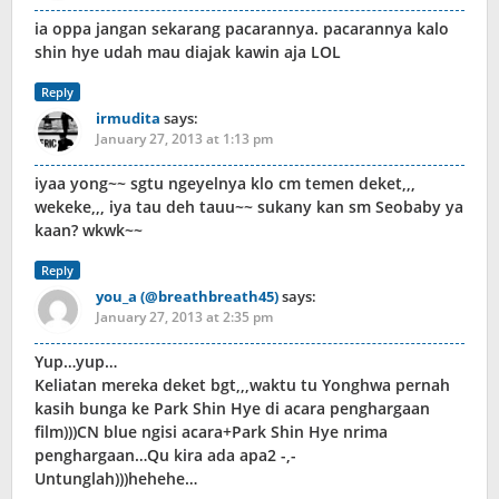
ia oppa jangan sekarang pacarannya. pacarannya kalo
shin hye udah mau diajak kawin aja LOL
Reply
irmudita
says:
January 27, 2013 at 1:13 pm
iyaa yong~~ sgtu ngeyelnya klo cm temen deket,,,
wekeke,,, iya tau deh tauu~~ sukany kan sm Seobaby ya
kaan? wkwk~~
Reply
you_a (@breathbreath45)
says:
January 27, 2013 at 2:35 pm
Yup…yup…
Keliatan mereka deket bgt,,,waktu tu Yonghwa pernah
kasih bunga ke Park Shin Hye di acara penghargaan
film)))CN blue ngisi acara+Park Shin Hye nrima
penghargaan…Qu kira ada apa2 -,-
Untunglah)))hehehe…