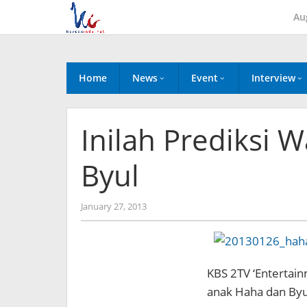
Skip
Au
to
content
Home
News
Event
Interview
Inilah Prediksi
Byul
by
January 27, 2013
Koreanindo
KBS 2TV ‘Entertai
anak Haha dan Byu