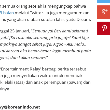
 semua orang setelah ia mengungkap bahwa
3 bulan
melalui Twitter. Ia juga mengumumkan
ni, yang akan diubah setelah lahir, yaitu
Dream.
ggal 25 Januari, “
Semuanya! Beri kami selamat!
yah! [Ku rasa aku seorang pria juga]
~! Kami tiga
paknya sangat sehat juga! Aigoo~ Aku malu..
atal karena aku benar-benar ingin membual pada
ensi, dan kalian semua~!
”
 ‘Entertainment Relay’ berbagi berita tersebut
an juga menyediakan waktu untuk menebak
k lelaki (atas) dan anak perempuan (bawah) dari
tinya.
evy@koreanindo.net