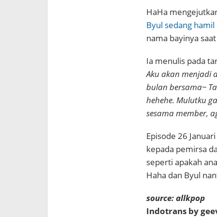
HaHa mengejutkan
Byul sedang hamil 
nama bayinya saat i
Ia menulis pada tan
Aku akan menjadi a
bulan bersama~ Tam
hehehe. Mulutku g
sesama member, ag
Episode 26 Januari
kepada pemirsa d
seperti apakah ana
Haha dan Byul nan
source: allkpop
Indotrans by ge