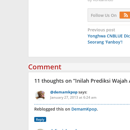
Follow Us On
Post
Previous post
Yonghwa CNBLUE Dic
navigation
Seorang ‘Fanboy’!
Comment
11 thoughts on “
Inilah Prediksi Waja
@demamkpop
says:
January 27, 2013 at 6:24 am
Reblogged this on
DemamKpop
.
Reply