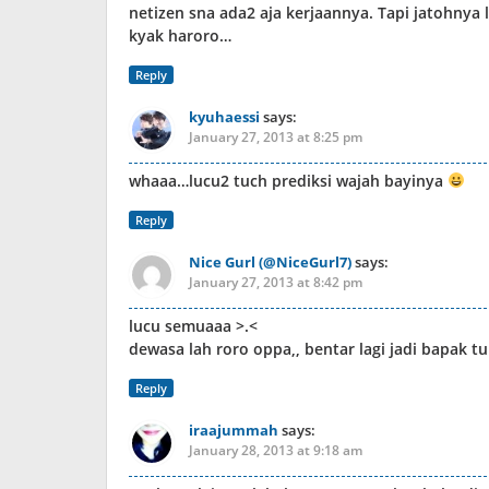
netizen sna ada2 aja kerjaannya. Tapi jatohnya 
kyak haroro…
Reply
kyuhaessi
says:
January 27, 2013 at 8:25 pm
whaaa…lucu2 tuch prediksi wajah bayinya
Reply
Nice Gurl (@NiceGurl7)
says:
January 27, 2013 at 8:42 pm
lucu semuaaa >.<
dewasa lah roro oppa,, bentar lagi jadi bapak t
Reply
iraajummah
says:
January 28, 2013 at 9:18 am