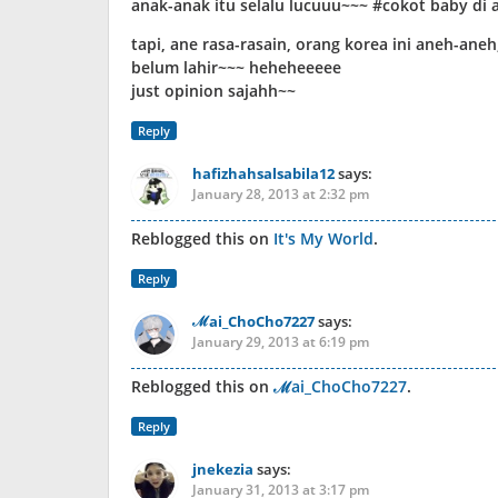
anak-anak itu selalu lucuuu~~~ #cokot baby di 
tapi, ane rasa-rasain, orang korea ini aneh-ane
belum lahir~~~ heheheeeee
just opinion sajahh~~
Reply
hafizhahsalsabila12
says:
January 28, 2013 at 2:32 pm
Reblogged this on
It's My World
.
Reply
ℳai_ChoCho7227
says:
January 29, 2013 at 6:19 pm
Reblogged this on
ℳai_ChoCho7227
.
Reply
jnekezia
says:
January 31, 2013 at 3:17 pm