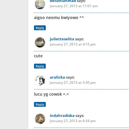
delianiahmad
says:
January 27, 2013 at 11:01 am
aigoo neomu kwiyowo ^^
Reply
julietteselita
says:
January 27, 2013 at 4:15 pm
cute
Reply
aralicka
says:
January 27, 2013 at 5:30 pm
lucu yg cowok >.<
Reply
indahradiska
says:
January 27, 2013 at 6:34 pm