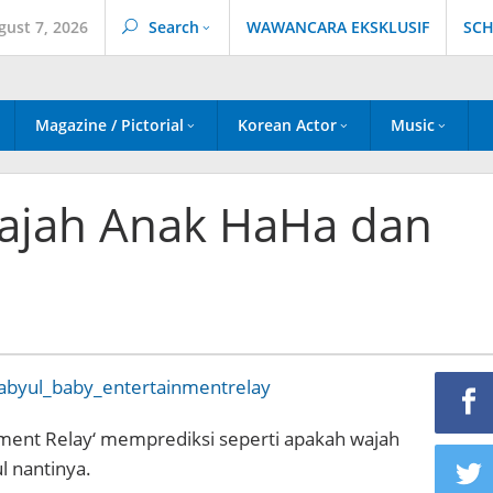
gust 7, 2026
Search
WAWANCARA EKSKLUSIF
SCH
Magazine / Pictorial
Korean Actor
Music
 Wajah Anak HaHa dan
nment Relay‘ memprediksi seperti apakah wajah
l nantinya.