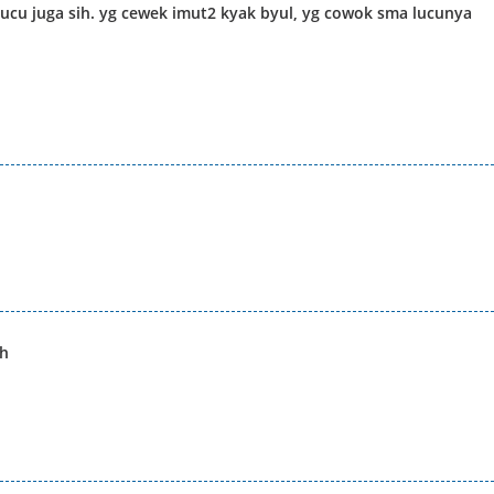
lucu juga sih. yg cewek imut2 kyak byul, yg cowok sma lucunya
uh