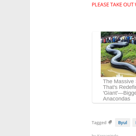
PLEASE TAKE OUT 
Tagged
Byul
by
Koreanindo