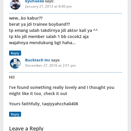
kyuhaessi
says:
January 27, 2013 at 8:40 pm
wew…ko kabur??
berat ya jdi trainee boyband??
tp emang udah takdirnya jdi aktor kali ya ^^
tp klo jdi member salah 1 bb cocok2 aja
wajahnya mendukung bgt haha…
Reply
Bucktech Inc
says:
December 27, 2016 at 2:51 pm
Hi!
I’ve found something really lovely and I thought you
might like it too, check it out
Yours faithfully, taqiyyahccha0408
Reply
Leave a Reply