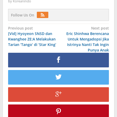
by
Koreanindo
Follow Us On
Post
Previous post
Next post
[Vid] Hyoyeon SNSD dan
Eric Shinhwa Berencana
navigation
Kwanghee ZE:A Melakukan
Untuk Mengadopsi Jika
Tarian ‘Tango’ di ‘Star King’
Istrinya Nanti Tak Ingin
Punya Anak