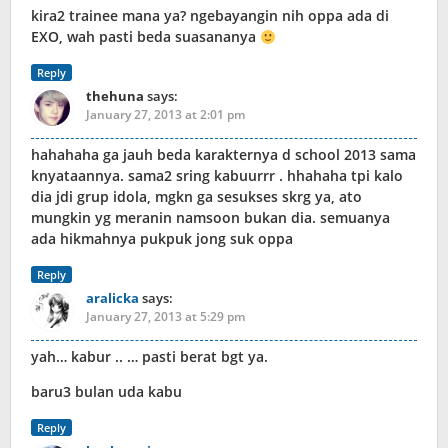
kira2 trainee mana ya? ngebayangin nih oppa ada di
EXO, wah pasti beda suasananya
Reply
thehuna
says:
January 27, 2013 at 2:01 pm
hahahaha ga jauh beda karakternya d school 2013 sama
knyataannya. sama2 sring kabuurrr . hhahaha tpi kalo
dia jdi grup idola, mgkn ga sesukses skrg ya, ato
mungkin yg meranin namsoon bukan dia. semuanya
ada hikmahnya pukpuk jong suk oppa
Reply
aralicka
says:
January 27, 2013 at 5:29 pm
yah… kabur .. … pasti berat bgt ya.
baru3 bulan uda kabu
Reply