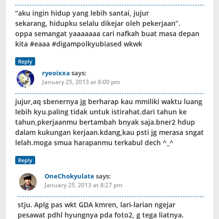
“aku ingin hidup yang lebih santai, jujur
sekarang, hidupku selalu dikejar oleh pekerjaan”.
oppa semangat yaaaaaaa cari nafkah buat masa depan
kita #eaaa #digampolkyubiased wkwk
Reply
ryeoixxa
says:
January 25, 2013 at 8:00 pm
jujur,aq sbenernya jg berharap kau mmiliki waktu luang
lebih kyu.paling tidak untuk istirahat.dari tahun ke
tahun,pkerjaanmu bertambah bnyak saja.bner2 hdup
dalam kukungan kerjaan.kdang,kau psti jg merasa sngat
lelah.moga smua harapanmu terkabul dech ^_^
Reply
OneChokyulate
says:
January 25, 2013 at 8:27 pm
stju. Aplg pas wkt GDA kmren, lari-larian ngejar
pesawat pdhl hyungnya pda foto2, g tega liatnya.