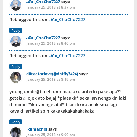
ℳai_ChoCho7227
says:
January 25, 2013 at 8:37 pm
Reblogged this on
ℳai_ChoCho7227
.
Reply
ℳai_ChoCho7227
says:
January 25, 2013 at 8:40 pm
Reblogged this on
ℳai_ChoCho7227
.
Reply
diitactorlove(@dhifly3424)
says:
January 25, 2013 at 8:49 pm
young unnie@boleh unn mau aku anterin pake apa??
getek(?), ojek ato bajaj *plaaakk* sekalian nengokin laki
di mobit *ikutan ngelabil* biar dikira anak sma lagi
kaya di artikel sblh kakakakakakakakaka
Reply
iklimachoi
says:
January 25, 2013 at 9:09 pm