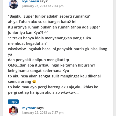
kyuhaessi
says:
January 25, 2013 at 7:54 pm
“Bagiku, Super Junior adalah seperti rumahku”
ah ya Tuhan aku suka banget kata2 ini
itu artinya rumah bukanlah rumah tanpa ada Super
Junior,iya kan Kyu?? ^^
“citraku hanya idola menyenangkan yang suka
membuat kegaduhan”
wkwkwkw…ngakak baca ini,penyakit narcis gk bisa ilang
ya
dan penyakit epilpun mengikuti :p
OMG…dan apa itu??kau ingin ke taman hiburan??
keinginamu sangat sederhana Kyu
tp aku rasa akan sangat sulit mengingat kau dikenal
semua orang
tp kalo mau ayo pergi bareng aku aja,aku ikhlas ko
pergi setiap haripun aku siap wkwkwk….
Reply
myrstar
says:
January 25, 2013 at 7:57 pm