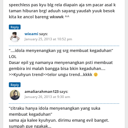
speechless pas kyu blg rela diapain aja sm pacar asal k
taman hiburan brg! aduuh sayang yaudah yuuk besok
kita ke ancol bareng wkwwk ^^
Reply
wieami
says:
January 25, 2013 at 10:52 pm
“….idola menyenangkan yg srg membuat kegaduhan”
LOL
Dasar epil yg namanya menyenangkan psti membuat
gembira ini malah bangga bisa bkin kegaduhan….
>>Kyuhyun trend>>telor ungu trend…kkkk
Reply
amaliarahman123
says:
January 26, 2013 at 9:30 am
“citraku hanya idola menyenangkan yang suka
membuat kegaduhan”
sama aja kalee kyuhyun. dirimu emang evil banget.
sumpah gue ngakak…