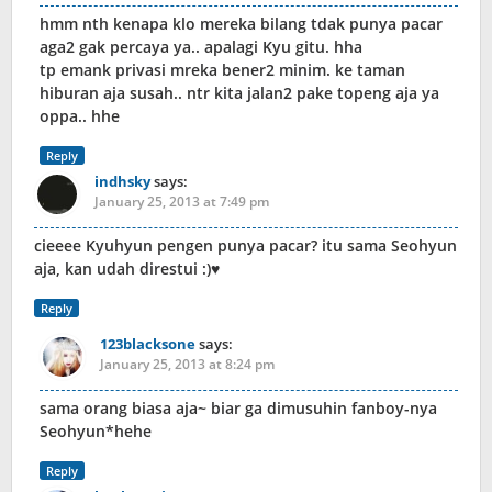
hmm nth kenapa klo mereka bilang tdak punya pacar
aga2 gak percaya ya.. apalagi Kyu gitu. hha
tp emank privasi mreka bener2 minim. ke taman
hiburan aja susah.. ntr kita jalan2 pake topeng aja ya
oppa.. hhe
Reply
indhsky
says:
January 25, 2013 at 7:49 pm
cieeee Kyuhyun pengen punya pacar? itu sama Seohyun
aja, kan udah direstui :)♥
Reply
123blacksone
says:
January 25, 2013 at 8:24 pm
sama orang biasa aja~ biar ga dimusuhin fanboy-nya
Seohyun*hehe
Reply