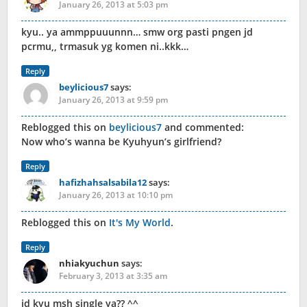
January 26, 2013 at 5:03 pm
kyu.. ya ammppuuunnn… smw org pasti pngen jd
pcrmu,, trmasuk yg komen ni..kkk…
Reply
beylicious7
says:
January 26, 2013 at 9:59 pm
Reblogged this on
beylicious7
and commented:
Now who’s wanna be Kyuhyun’s girlfriend?
Reply
hafizhahsalsabila12
says:
January 26, 2013 at 10:10 pm
Reblogged this on
It's My World
.
Reply
nhiakyuchun
says:
February 3, 2013 at 3:35 am
jd kyu msh single ya?? ^^