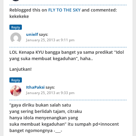
Reblogged this on
FLY TO THE SKY
and commented:
kekekeke
Reply
unielf
says:
January 25, 2013 at 9:11 pm
LOL Kenapa KYU bangga banget ya sama predikat “Idol
yang suka membuat kegaduhan”, haha..
Lanjutkan!
Reply
IthaPaksi
says:
January 25, 2013 at 9:33 pm
“gaya diriku bukan salah satu
yang sering berlidah tajam, citraku
hanya idola menyenangkan yang
suka membuat kegaduhan” itu sumpah pd+innocent
banget ngomongnya -___-