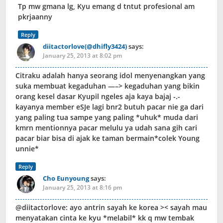
Tp mw gmana lg, Kyu emang d tntut profesional am
pkrjaanny
Reply
diitactorlove(@dhifly3424)
says:
January 25, 2013 at 8:02 pm
Citraku adalah hanya seorang idol menyenangkan yang
suka membuat kegaduhan —–> kegaduhan yang bikin
orang kesel dasar Kyupil ngeles aja kaya bajaj -.-
kayanya member eSJe lagi bnr2 butuh pacar nie ga dari
yang paling tua sampe yang paling *uhuk* muda dari
kmrn mentionnya pacar melulu ya udah sana gih cari
pacar biar bisa di ajak ke taman bermain*colek Young
unnie*
Reply
Cho Eunyoung
says:
January 25, 2013 at 8:16 pm
@diitactorlove: ayo antrin sayah ke korea >< sayah mau
menyatakan cinta ke kyu *melabil* kk q mw tembak