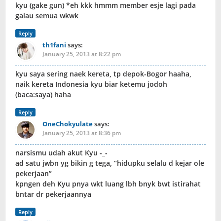
kyu (gake gun) *eh kkk hmmm member esje lagi pada
galau semua wkwk
Reply
th1fani
says:
January 25, 2013 at 8:22 pm
kyu saya sering naek kereta, tp depok-Bogor haaha,
naik kereta Indonesia kyu biar ketemu jodoh
(baca:saya) haha
Reply
OneChokyulate
says:
January 25, 2013 at 8:36 pm
narsismu udah akut Kyu -_-
ad satu jwbn yg bikin g tega, “hidupku selalu d kejar ole
pekerjaan”
kpngen deh Kyu pnya wkt luang lbh bnyk bwt istirahat
bntar dr pekerjaannya
Reply