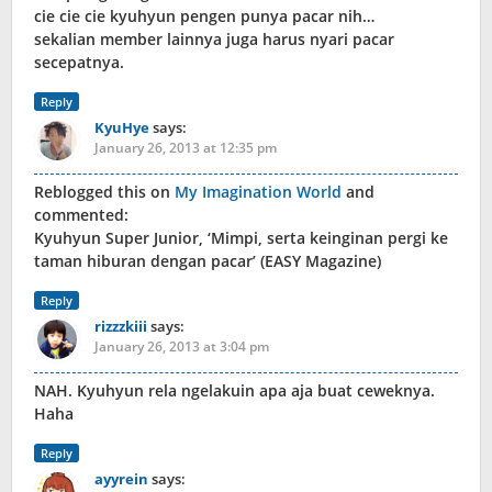
cie cie cie kyuhyun pengen punya pacar nih…
sekalian member lainnya juga harus nyari pacar
secepatnya.
Reply
KyuHye
says:
January 26, 2013 at 12:35 pm
Reblogged this on
My Imagination World
and
commented:
Kyuhyun Super Junior, ‘Mimpi, serta keinginan pergi ke
taman hiburan dengan pacar’ (EASY Magazine)
Reply
rizzzkiii
says:
January 26, 2013 at 3:04 pm
NAH. Kyuhyun rela ngelakuin apa aja buat ceweknya.
Haha
Reply
ayyrein
says: