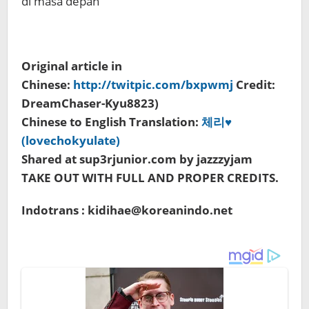
di masa depan
Original article in
Chinese:
http://twitpic.com/bxpwmj
Credit:
DreamChaser-Kyu8823)
Chinese to English Translation:
체리♥
(lovechokyulate)
Shared at sup3rjunior.com by jazzzyjam
TAKE OUT WITH FULL AND PROPER CREDITS.
Indotrans : kidihae@koreanindo.net