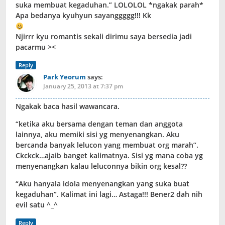
suka membuat kegaduhan.” LOLOLOL *ngakak parah*
Apa bedanya kyuhyun sayanggggg!!! Kk
Njirrr kyu romantis sekali dirimu saya bersedia jadi
pacarmu ><
Reply
Park Yeorum
says:
January 25, 2013 at 7:37 pm
Ngakak baca hasil wawancara.
“ketika aku bersama dengan teman dan anggota
lainnya, aku memiki sisi yg menyenangkan. Aku
bercanda banyak lelucon yang membuat org marah”.
Ckckck…ajaib banget kalimatnya. Sisi yg mana coba yg
menyenangkan kalau leluconnya bikin org kesal??
“Aku hanyala idola menyenangkan yang suka buat
kegaduhan”. Kalimat ini lagi… Astaga!!! Bener2 dah nih
evil satu ^_^
Reply