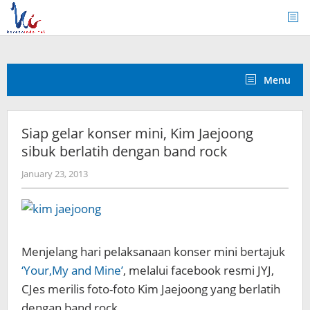
Skip
to
content
Menu
Siap gelar konser mini, Kim Jaejoong
sibuk berlatih dengan band rock
by
January 23, 2013
Koreanindo
Menjelang hari pelaksanaan konser mini bertajuk
‘Your,My and Mine’
, melalui facebook resmi JYJ,
CJes merilis foto-foto Kim Jaejoong yang berlatih
dengan band rock.