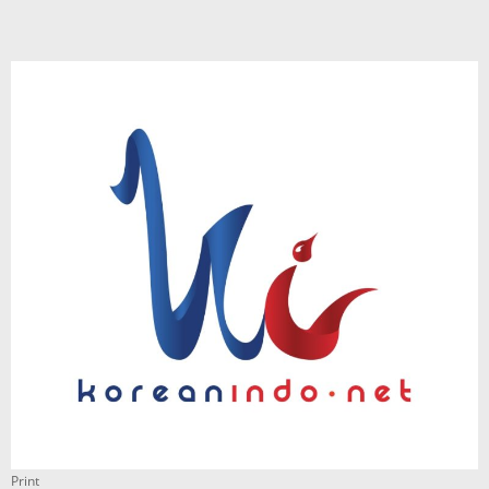
Print