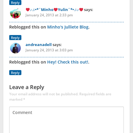
Reply
♪♫•*¨Minho
Yulin¨*•♫♪
says:
January 24, 2013 at 2:33 pm
Reblogged this on
Minho's Julliete Blog
.
Reply
andreanadell
says:
January 24, 2013 at 3:03 pm
Reblogged this on
Hey! Check this out!
.
Reply
Leave a Reply
Your email address will not be published.
Required fields are
marked
*