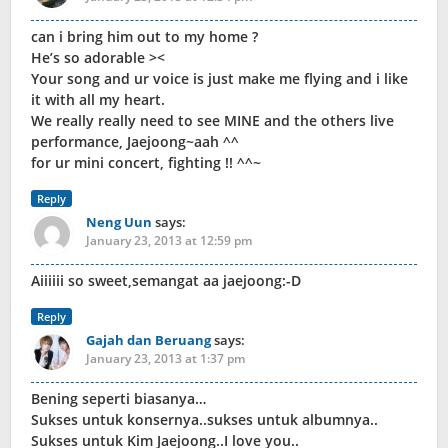
can i bring him out to my home ?
He’s so adorable ><
Your song and ur voice is just make me flying and i like
it with all my heart.
We really really need to see MINE and the others live
performance, Jaejoong~aah ^^
for ur mini concert, fighting !! ^^~
Reply
Neng Uun
says:
January 23, 2013 at 12:59 pm
Aiiiiii so sweet,semangat aa jaejoong:-D
Reply
Gajah dan Beruang
says:
January 23, 2013 at 1:37 pm
Bening seperti biasanya…
Sukses untuk konsernya..sukses untuk albumnya..
Sukses untuk Kim Jaejoong..I love you..