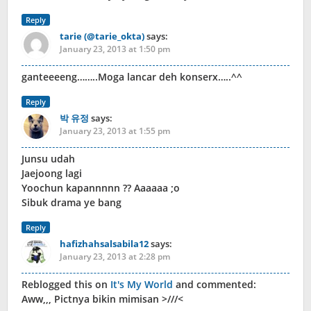
Reply
tarie (@tarie_okta)
says:
January 23, 2013 at 1:50 pm
ganteeeeng……..Moga lancar deh konserx…..^^
Reply
박 유정
says:
January 23, 2013 at 1:55 pm
Junsu udah
Jaejoong lagi
Yoochun kapannnnn ?? Aaaaaa ;o
Sibuk drama ye bang
Reply
hafizhahsalsabila12
says:
January 23, 2013 at 2:28 pm
Reblogged this on
It's My World
and commented:
Aww,,, Pictnya bikin mimisan >///<