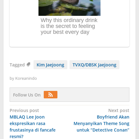
Tagged
Kim Jaejoong
TVXQ/DBSK Jaejoong
by
Koreanindo
Follow Us On
Post
Previous post
Next post
MBLAQ Lee Joon
Boyfriend Akan
navigation
ekspresikan rasa
Menyanyikan Theme Song
frustasinya di fancafe
untuk “Detective Conan”
resmi?