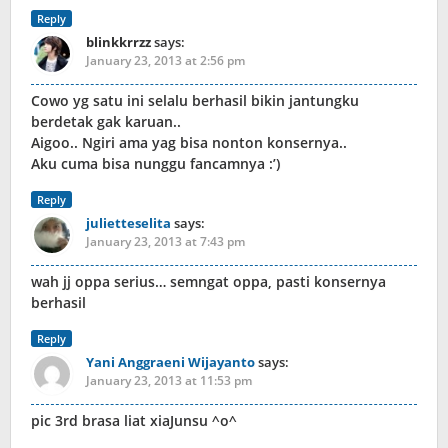
Reply
blinkkrrzz
says:
January 23, 2013 at 2:56 pm
Cowo yg satu ini selalu berhasil bikin jantungku
berdetak gak karuan..
Aigoo.. Ngiri ama yag bisa nonton konsernya..
Aku cuma bisa nunggu fancamnya :’)
Reply
julietteselita
says:
January 23, 2013 at 7:43 pm
wah jj oppa serius… semngat oppa, pasti konsernya
berhasil
Reply
Yani Anggraeni Wijayanto
says:
January 23, 2013 at 11:53 pm
pic 3rd brasa liat xiaJunsu ^o^