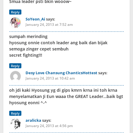
Smua leader psti bkin wooow~
Reply
SoYeon_Ai
says:
January 24, 2013 at 7:52 am
sumpah merinding
hyosung onnie contoh leader ang baik dan bijak
semoga zinger cepet sembuh
secret fighting!!!
Reply
Desy Love Chansung ChanticsHottest
says:
January 24, 2013 at 10:42 am
oh jdi kaki Hyosung yg di gips kmrn krna ini toh krna
menyelamatkan Ji Eun waaa the GREAT Leader…baik bgt
hyosung eonni ^-^
Reply
aralicka
says:
January 24, 2013 at 4:56 pm