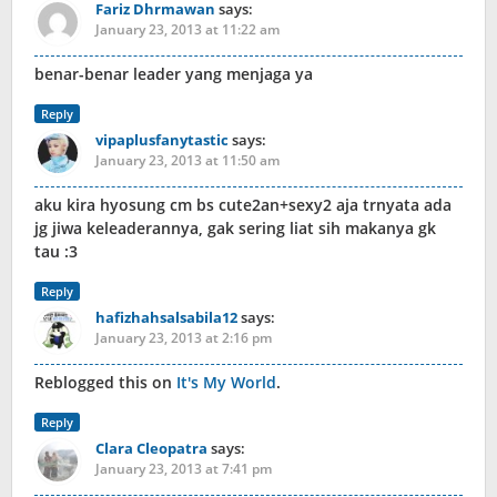
Fariz Dhrmawan
says:
January 23, 2013 at 11:22 am
benar-benar leader yang menjaga ya
Reply
vipaplusfanytastic
says:
January 23, 2013 at 11:50 am
aku kira hyosung cm bs cute2an+sexy2 aja trnyata ada
jg jiwa keleaderannya, gak sering liat sih makanya gk
tau :3
Reply
hafizhahsalsabila12
says:
January 23, 2013 at 2:16 pm
Reblogged this on
It's My World
.
Reply
Clara Cleopatra
says:
January 23, 2013 at 7:41 pm