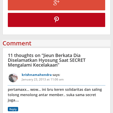
Comment
11 thoughts on “
Jieun Berkata Dia
Diselamatkan Hyosung Saat SECRET
Mengalami Kecelakaan
”
krishnamahendra
says:
January 23, 2013 at 11:06 am
pertamaxx… wow… ini bru keren solidaritas dan saling
tolong menolong antar member.. suka sama secret
juga….
Reply