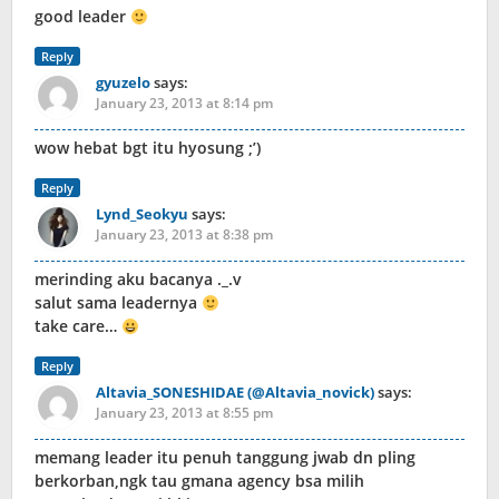
good leader
Reply
gyuzelo
says:
January 23, 2013 at 8:14 pm
wow hebat bgt itu hyosung ;’)
Reply
Lynd_Seokyu
says:
January 23, 2013 at 8:38 pm
merinding aku bacanya ._.v
salut sama leadernya
take care…
Reply
Altavia_SONESHIDAE (@Altavia_novick)
says:
January 23, 2013 at 8:55 pm
memang leader itu penuh tanggung jwab dn pling
berkorban,ngk tau gmana agency bsa milih