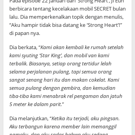
Pada episode 22 Januari dari ‘Strong Heart’, Ji Eun
berbicara tentang kecelakaan mobil SECRET bulan
lalu. Dia memperkenalkan topik dengan menulis,
“Aku hampir tidak bisa datang ke ‘Strong Heart’!”
di papan nya.
Dia berkata,
“
Kami akan kembali ke rumah setelah
kami syuting ‘Star King’, dan mobil van kami
terbalik. Biasanya, setiap orang tertidur lelah
selama perjalanan pulang, tapi semua orang
sangat senang hari itu dan makan cokelat. Kami
semua pulang dengan gembira, dan kemudian
tiba-tiba kami menabrak rel pengaman dan jatuh
5 meter ke dalam parit.
”
Dia melanjutkan, “
Ketika itu terjadi, aku pingsan.
Aku terbangun karena member lain memanggil
namaku, dan aku sadar bahwa aku sedang