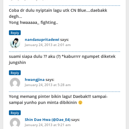
Coba dr dulu nyiptain lagu utk CN Blue….daebakk
degh…
Yong hwaaaaa,, fighting..
Reply
nandasupritadewi
says:
January 24, 2013 at 2:01 am
suami siapa dulu ?? aku (?) *kaburrrr ngumpet diketek
jungshin
Reply
hwangjina
says:
January 24, 2013 at 5:28 am
Yong memang pinter bikin lagu! Daebak!!! sampai-
sampai yunho pun minta dibikinin
Reply
Shin Dae Hwa (@Dae_E4)
says:
January 24, 2013 at 9:21 am