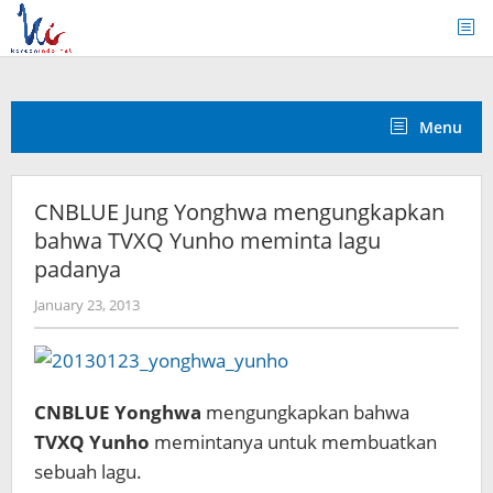
Skip
to
content
Menu
CNBLUE Jung Yonghwa mengungkapkan
bahwa TVXQ Yunho meminta lagu
padanya
by
January 23, 2013
Koreanindo
CNBLUE Yonghwa
mengungkapkan bahwa
TVXQ Yunho
memintanya untuk membuatkan
sebuah lagu.