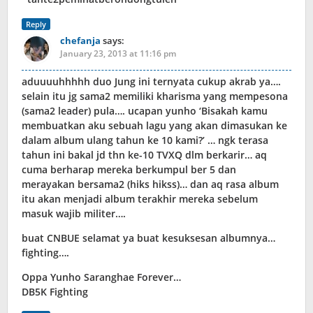
Reply
chefanja
says:
January 23, 2013 at 11:16 pm
aduuuuhhhhh duo Jung ini ternyata cukup akrab ya….
selain itu jg sama2 memiliki kharisma yang mempesona
(sama2 leader) pula…. ucapan yunho ‘Bisakah kamu
membuatkan aku sebuah lagu yang akan dimasukan ke
dalam album ulang tahun ke 10 kami?’ … ngk terasa
tahun ini bakal jd thn ke-10 TVXQ dlm berkarir… aq
cuma berharap mereka berkumpul ber 5 dan
merayakan bersama2 (hiks hikss)… dan aq rasa album
itu akan menjadi album terakhir mereka sebelum
masuk wajib militer….
buat CNBUE selamat ya buat kesuksesan albumnya…
fighting….
Oppa Yunho Saranghae Forever…
DB5K Fighting