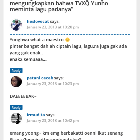
mengungkapkan bahwa TVXQ Yunho
meminta lagu padanya
”
heslovecat
says:
January 23, 2013 at 10:20 pm
Yonghwa what a maestro
pinter banget dah ah ciptain lagu, lagu2’a juga gak ada
yang gak enak..
enak2 semuaaa….
Reply
petani ceceb
says:
January 23, 2013 at 10:23 pm
DAEEEEBAK~
Reply
irmudita
says:
January 23, 2013 at 10:42 pm
emang yoong~ km emg berbakatt! oenni ikut senang
*tante2peminatberondongtulen*