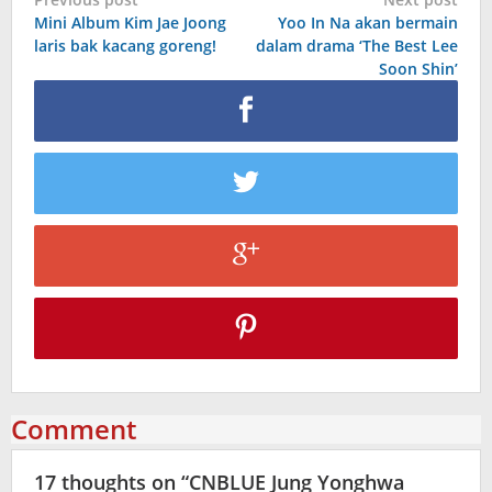
Post
Mini Album Kim Jae Joong
Yoo In Na akan bermain
navigation
laris bak kacang goreng!
dalam drama ‘The Best Lee
Soon Shin’
Comment
17 thoughts on “
CNBLUE Jung Yonghwa