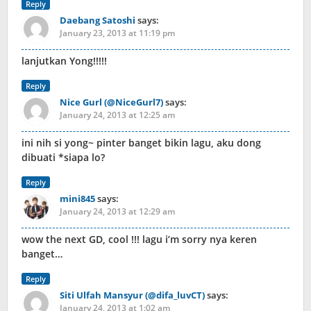
Reply
Daebang Satoshi
says:
January 23, 2013 at 11:19 pm
lanjutkan Yong!!!!!
Reply
Nice Gurl (@NiceGurl7)
says:
January 24, 2013 at 12:25 am
ini nih si yong~ pinter banget bikin lagu, aku dong
dibuati *siapa lo?
Reply
mini845
says:
January 24, 2013 at 12:29 am
wow the next GD, cool !!! lagu i’m sorry nya keren
banget…
Reply
Siti Ulfah Mansyur (@difa_luvCT)
says:
January 24, 2013 at 1:02 am