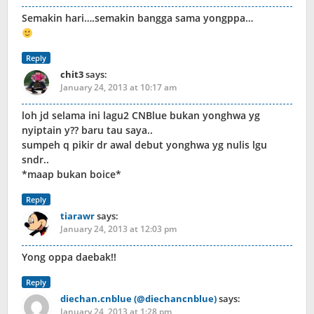
Semakin hari….semakin bangga sama yongppa…
Reply
chit3
says:
January 24, 2013 at 10:17 am
loh jd selama ini lagu2 CNBlue bukan yonghwa yg
nyiptain y?? baru tau saya..
sumpeh q pikir dr awal debut yonghwa yg nulis lgu
sndr..
*maap bukan boice*
Reply
tiarawr
says:
January 24, 2013 at 12:03 pm
Yong oppa daebak!!
Reply
diechan.cnblue (@diechancnblue)
says:
January 24, 2013 at 1:28 pm