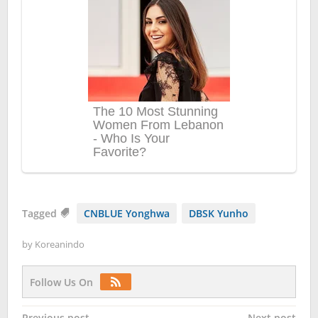
Tagged
CNBLUE Yonghwa
DBSK Yunho
by
Koreanindo
Follow Us On
Previous post
Next post