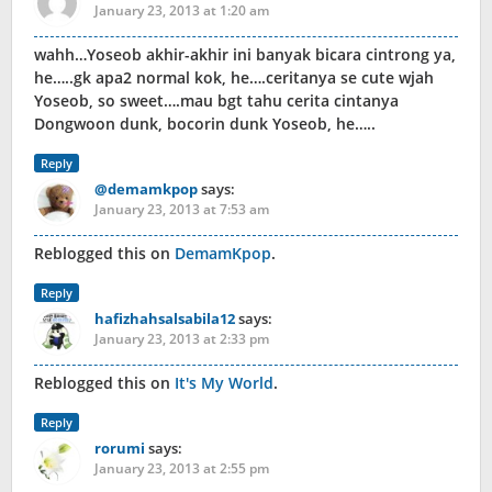
January 23, 2013 at 1:20 am
wahh…Yoseob akhir-akhir ini banyak bicara cintrong ya,
he…..gk apa2 normal kok, he….ceritanya se cute wjah
Yoseob, so sweet….mau bgt tahu cerita cintanya
Dongwoon dunk, bocorin dunk Yoseob, he…..
Reply
@demamkpop
says:
January 23, 2013 at 7:53 am
Reblogged this on
DemamKpop
.
Reply
hafizhahsalsabila12
says:
January 23, 2013 at 2:33 pm
Reblogged this on
It's My World
.
Reply
rorumi
says:
January 23, 2013 at 2:55 pm