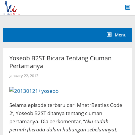
Skip
to
content
Menu
Yoseob B2ST Bicara Tentang Ciuman
Pertamanya
by
January 22, 2013
Koreanindo
Selama episode terbaru dari Mnet ‘Beatles Code
2’, Yoseob B2ST ditanya tentang ciuman
pertamanya. Dia berkomentar, “
Aku sudah
pernah [berada dalam hubungan sebelumnya],