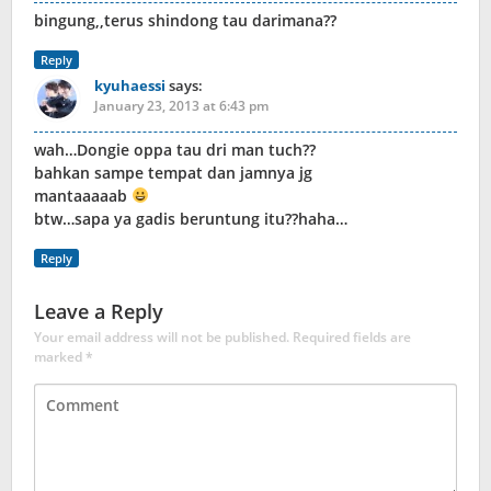
bingung,,terus shindong tau darimana??
Reply
kyuhaessi
says:
January 23, 2013 at 6:43 pm
wah…Dongie oppa tau dri man tuch??
bahkan sampe tempat dan jamnya jg
mantaaaaab
btw…sapa ya gadis beruntung itu??haha…
Reply
Leave a Reply
Your email address will not be published.
Required fields are
marked
*