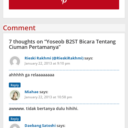
Comment
7 thoughts on “
Yoseob B2ST Bicara Tentang
Ciuman Pertamanya
”
Rieski Rakhmi (@RieskiRakhmi)
says:
January 22, 2013 at 9:10 pm
ahhhhh ga relaaaaaaaa
Reply
Miahae
says:
January 22, 2013 at 10:58 pm
awwww. tidak bertanya dulu hihihi.
Reply
Daebang Satoshi
says: