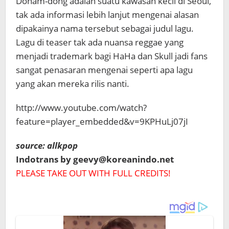
Donam-dong adalah suatu kawasan kecil di Seoul,
tak ada informasi lebih lanjut mengenai alasan
dipakainya nama tersebut sebagai judul lagu.
Lagu di teaser tak ada nuansa reggae
yang
menjadi trademark bagi HaHa dan Skull jadi fans
sangat penasaran mengenai seperti apa lagu
yang akan mereka rilis nanti.
http://www.youtube.com/watch?
feature=player_embedded&v=9KPHuLj07jI
source: allkpop
Indotrans by geevy@koreanindo.net
PLEASE TAKE OUT WITH FULL CREDITS!