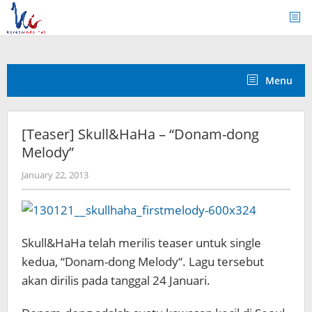
Skip
to
content
Menu
[Teaser] Skull&HaHa – “Donam-dong
Melody”
by
January 22, 2013
Koreanindo
Skull&HaHa telah merilis teaser untuk single
kedua, “Donam-dong Melody“. Lagu tersebut
akan dirilis pada tanggal 24 Januari.