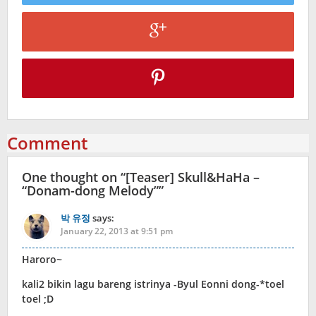
Comment
One thought on “
[Teaser] Skull&HaHa –
“Donam-dong Melody”
”
박 유정
says:
January 22, 2013 at 9:51 pm
Haroro~
kali2 bikin lagu bareng istrinya -Byul Eonni dong-*toel
toel ;D