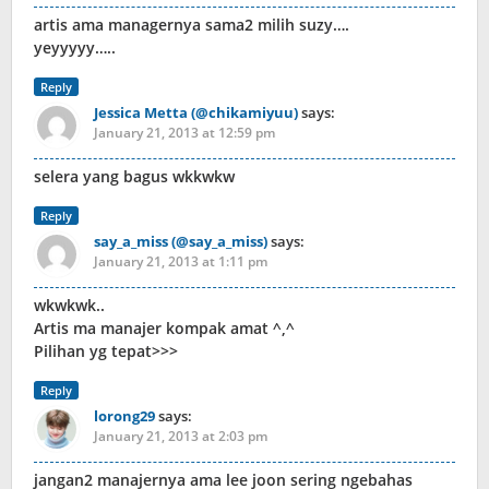
artis ama managernya sama2 milih suzy….
yeyyyyy…..
Reply
Jessica Metta (@chikamiyuu)
says:
January 21, 2013 at 12:59 pm
selera yang bagus wkkwkw
Reply
say_a_miss (@say_a_miss)
says:
January 21, 2013 at 1:11 pm
wkwkwk..
Artis ma manajer kompak amat ^,^
Pilihan yg tepat>>>
Reply
lorong29
says:
January 21, 2013 at 2:03 pm
jangan2 manajernya ama lee joon sering ngebahas