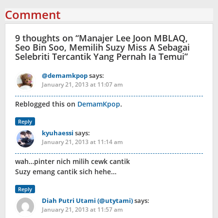
Comment
9 thoughts on “
Manajer Lee Joon MBLAQ,
Seo Bin Soo, Memilih Suzy Miss A Sebagai
Selebriti Tercantik Yang Pernah Ia Temui
”
@demamkpop
says:
January 21, 2013 at 11:07 am
Reblogged this on
DemamKpop
.
Reply
kyuhaessi
says:
January 21, 2013 at 11:14 am
wah…pinter nich milih cewk cantik
Suzy emang cantik sich hehe…
Reply
Diah Putri Utami (@utytami)
says:
January 21, 2013 at 11:57 am