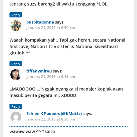
tentang suzy bareng2 di waktu senggang *LOL
Reply
puspitadonna
says:
January 21, 2013 at 8:50 pm
Waaah kompakan yah.. Tapi gak heran, secara National
first love, Nation little sister, & National sweetheart
gituloh ^^
Reply
tiffanymireu
says:
January 21, 2013 at 9:41 pm
LMAOOOOO…. Nggak nyangka si manajer koplak akan
masuk berita gegara ini. XDDDD
Reply
Echiee K Poopers (@KMuttz)
says:
January 22, 2013 at 8:30 pm
wawaw waw ^^ *salto