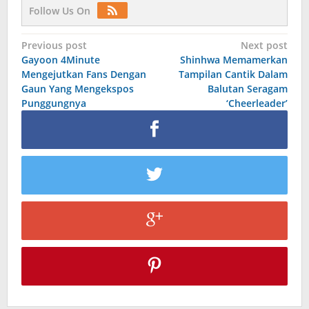
Follow Us On
Post
Previous post
Next post
Gayoon 4Minute
Shinhwa Memamerkan
navigation
Mengejutkan Fans Dengan
Tampilan Cantik Dalam
Gaun Yang Mengekspos
Balutan Seragam
Punggungnya
‘Cheerleader’