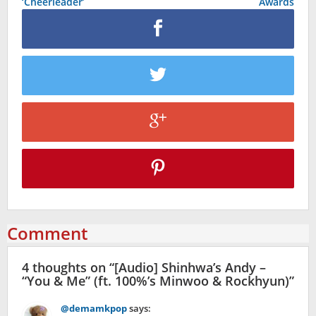
‘Cheerleader’
Awards
Comment
4 thoughts on “
[Audio] Shinhwa’s Andy –
“You & Me” (ft. 100%’s Minwoo & Rockhyun)
”
@demamkpop
says: