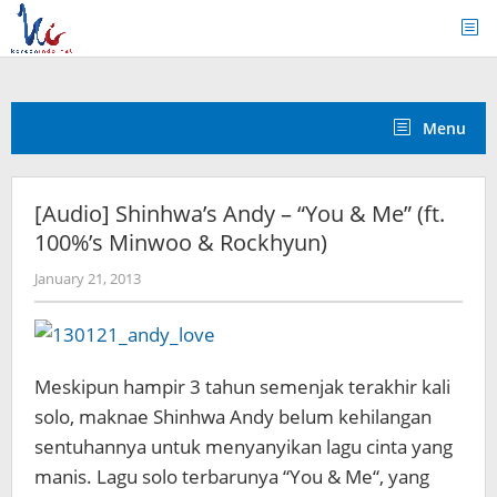
Skip
to
content
Menu
[Audio] Shinhwa’s Andy – “You & Me” (ft.
100%’s Minwoo & Rockhyun)
by
January 21, 2013
Koreanindo
Meskipun hampir 3 tahun semenjak terakhir kali
solo, maknae Shinhwa Andy belum kehilangan
sentuhannya untuk menyanyikan lagu cinta yang
manis. Lagu solo terbarunya “You & Me“, yang