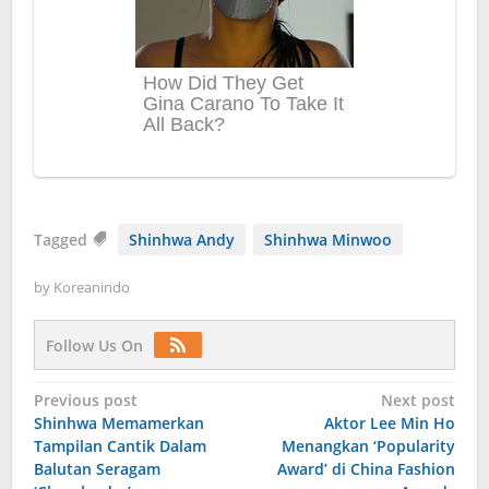
Tagged
Shinhwa Andy
Shinhwa Minwoo
by
Koreanindo
Follow Us On
Post
Previous post
Next post
Shinhwa Memamerkan
Aktor Lee Min Ho
navigation
Tampilan Cantik Dalam
Menangkan ‘Popularity
Balutan Seragam
Award’ di China Fashion