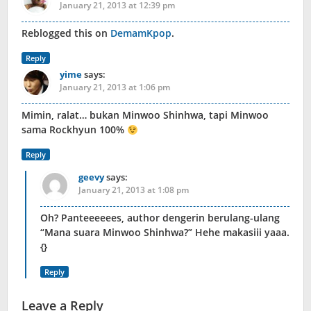
January 21, 2013 at 12:39 pm
Reblogged this on
DemamKpop
.
Reply
yime
says:
January 21, 2013 at 1:06 pm
Mimin, ralat… bukan Minwoo Shinhwa, tapi Minwoo
sama Rockhyun 100%
Reply
geevy
says:
January 21, 2013 at 1:08 pm
Oh? Panteeeeees, author dengerin berulang-ulang
“Mana suara Minwoo Shinhwa?” Hehe makasiii yaaa.
{}
Reply
Leave a Reply