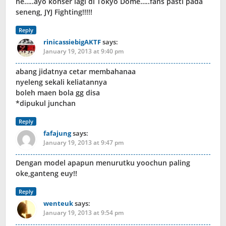
he…..ayo konser lagi di Tokyo Dome…..fans pasti pada
seneng, JYJ Fighting!!!!!
Reply
rinicassiebigAKTF
says:
January 19, 2013 at 9:40 pm
abang jidatnya cetar membahanaa
nyeleng sekali keliatannya
boleh maen bola gg disa
*dipukul junchan
Reply
fafajung
says:
January 19, 2013 at 9:47 pm
Dengan model apapun menurutku yoochun paling
oke,ganteng euy!!
Reply
wenteuk
says:
January 19, 2013 at 9:54 pm