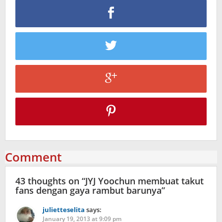
Comment
43 thoughts on “
JYJ Yoochun membuat takut
fans dengan gaya rambut barunya
”
julietteselita
says:
January 19, 2013 at 9:09 pm