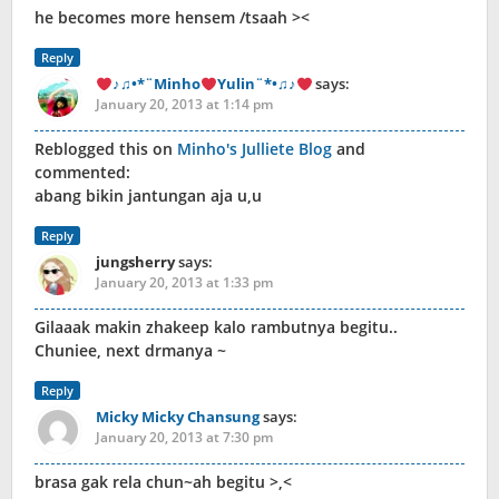
he becomes more hensem /tsaah ><
Reply
♪♫•*¨Minho
Yulin¨*•♫♪
says:
January 20, 2013 at 1:14 pm
Reblogged this on
Minho's Julliete Blog
and
commented:
abang bikin jantungan aja u,u
Reply
jungsherry
says:
January 20, 2013 at 1:33 pm
Gilaaak makin zhakeep kalo rambutnya begitu..
Chuniee, next drmanya ~
Reply
Micky Micky Chansung
says:
January 20, 2013 at 7:30 pm
brasa gak rela chun~ah begitu >,<