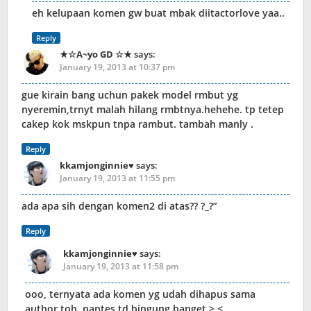
eh kelupaan komen gw buat mbak diitactorlove yaa..
Reply
★☆A~yo GD ☆★
says:
January 19, 2013 at 10:37 pm
gue kirain bang uchun pakek model rmbut yg
nyeremin,trnyt malah hilang rmbtnya.hehehe. tp tetep
cakep kok mskpun tnpa rambut. tambah manly .
Reply
kkamjonginnie♥
says:
January 19, 2013 at 11:55 pm
ada apa sih dengan komen2 di atas?? ?_?”
Reply
kkamjonginnie♥
says:
January 19, 2013 at 11:58 pm
ooo, ternyata ada komen yg udah dihapus sama
author toh. pantes td bingung banget >.<