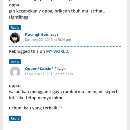
oppa..
Jgn kecapekan y oppa,,brikann tbuh mu istrhat..
Fightiingg
Reply
Kucinghitam
says:
January 22, 2013 at 5:24 pm
Reblogged this on
MY WORLD
.
Reply
Queen*Cassie*-*
says:
February 11, 2013 at 8:59 am
oppa…
walau kau mengganti gaya rambutmu.. menjadi seperti
ini.. aku tetap menyukaimu.
uchuni kau yang terbaik ^^
Reply