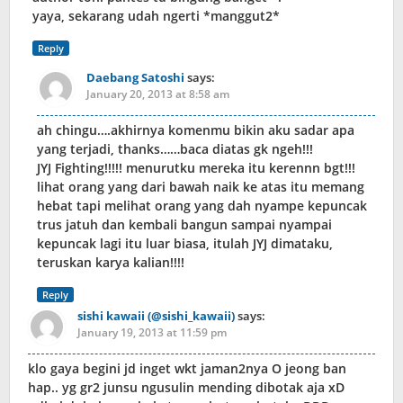
yaya, sekarang udah ngerti *manggut2*
Reply
Daebang Satoshi
says:
January 20, 2013 at 8:58 am
ah chingu….akhirnya komenmu bikin aku sadar apa
yang terjadi, thanks……baca diatas gk ngeh!!!
JYJ Fighting!!!!! menurutku mereka itu kerennn bgt!!!
lihat orang yang dari bawah naik ke atas itu memang
hebat tapi melihat orang yang dah nyampe kepuncak
trus jatuh dan kembali bangun sampai nyampai
kepuncak lagi itu luar biasa, itulah JYJ dimataku,
teruskan karya kalian!!!!
Reply
sishi kawaii (@sishi_kawaii)
says:
January 19, 2013 at 11:59 pm
klo gaya begini jd inget wkt jaman2nya O jeong ban
hap.. yg gr2 junsu ngusulin mending dibotak aja xD