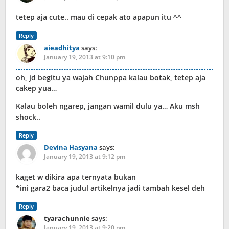
tetep aja cute.. mau di cepak ato apapun itu ^^
Reply
aieadhitya
says:
January 19, 2013 at 9:10 pm
oh, jd begitu ya wajah Chunppa kalau botak, tetep aja
cakep yua…
Kalau boleh ngarep, jangan wamil dulu ya… Aku msh
shock..
Reply
Devina Hasyana
says:
January 19, 2013 at 9:12 pm
kaget w dikira apa ternyata bukan
*ini gara2 baca judul artikelnya jadi tambah kesel deh
Reply
tyarachunnie
says:
January 19, 2013 at 9:20 pm