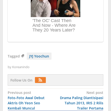
Tagged
JYJ Yoochun
by
Koreanindo
Follow Us On
Post
Previous post
Next post
Foto-Foto Awal Debut
Drama Paling Diantisipasi
navigation
Aktris Oh Yeon Seo
Tahun 2013, IRIS 2 Rilis
Kembali Muncul
Trailer Pertama