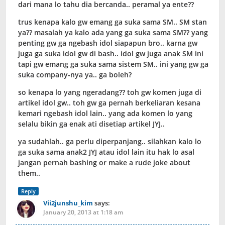
dari mana lo tahu dia bercanda.. peramal ya ente??
trus kenapa kalo gw emang ga suka sama SM.. SM stan
ya?? masalah ya kalo ada yang ga suka sama SM?? yang
penting gw ga ngebash idol siapapun bro.. karna gw
juga ga suka idol gw di bash.. idol gw juga anak SM ini
tapi gw emang ga suka sama sistem SM.. ini yang gw ga
suka company-nya ya.. ga boleh?
so kenapa lo yang ngeradang?? toh gw komen juga di
artikel idol gw.. toh gw ga pernah berkeliaran kesana
kemari ngebash idol lain.. yang ada komen lo yang
selalu bikin ga enak ati disetiap artikel JYJ..
ya sudahlah.. ga perlu diperpanjang.. silahkan kalo lo
ga suka sama anak2 JYJ atau idol lain itu hak lo asal
jangan pernah bashing or make a rude joke about
them..
Reply
Vii2junshu_kim
says:
January 20, 2013 at 1:18 am