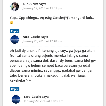
blinkkrrzz
says:
January 19, 2013 at 11:51 pm
Yup.. Gpp chingu.. Aq (sbg Cassie/JYJ’ers) ngerti kok..
Reply
rara_Cassie
says:
January 20, 2013 at 12:48 am
oh jadi dy anak elf.. tenang aja cuy.. gw juga ga akan
frontal sama orang sejenis mereka ini.. gw cuma
penasaran aja sama doi, dasar dy benci sama idol gw
ape.. dan gw belum sempet baca balesannya udah
diapus sama mimin.. sayanggg.. padahal gw pengen
tahu beneran.. bukan maksud ngajak war juga..
kekekeke ^_^
Reply
rara_Cassie
says:
January 20, 2013 at 12:50 am