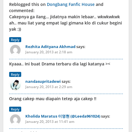
Reblogged this on
Dongbang Fanfic House
and
commented:
Cakepnya ga ilang… jidatnya makin lebaar.. wkwkwkwk
ah.. mau liat yang empat lagi gimana klo di cukur begini
yak :))
Reply
Rezhita Adityana Akhmad
says:
January 20, 2013 at 2:18 am
Kyaaa.. Ini buat Drama terbaru dia lagi katanya ><
Reply
nandasupritadewi
says:
January 20, 2013 at 2:29 am
Orang cakep mau diapain tetep aja cakep !!
Reply
Kholida Maratus 이영현 (@Leeda961024)
says:
January 20, 2013 at 11:41 am