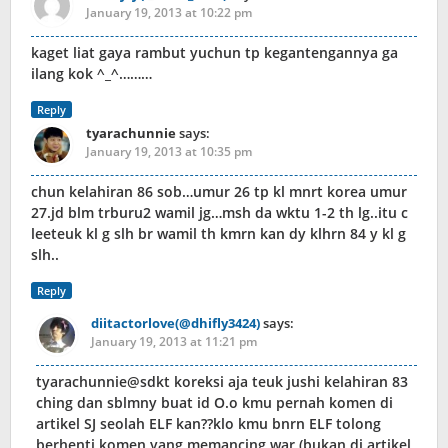
January 19, 2013 at 10:22 pm
kaget liat gaya rambut yuchun tp kegantengannya ga
ilang kok ^_^………
Reply
tyarachunnie
says:
January 19, 2013 at 10:35 pm
chun kelahiran 86 sob…umur 26 tp kl mnrt korea umur
27.jd blm trburu2 wamil jg…msh da wktu 1-2 th lg..itu c
leeteuk kl g slh br wamil th kmrn kan dy klhrn 84 y kl g
slh..
Reply
diitactorlove(@dhifly3424)
says:
January 19, 2013 at 11:21 pm
tyarachunnie@sdkt koreksi aja teuk jushi kelahiran 83
ching dan sblmny buat id O.o kmu pernah komen di
artikel SJ seolah ELF kan??klo kmu bnrn ELF tolong
berhenti komen yang memancing war (bukan di artikel