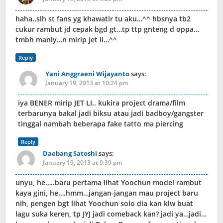
haha..slh st fans yg khawatir tu aku…^^ hbsnya tb2
cukur rambut jd cepak bgd gt…tp ttp gnteng d oppa…
tmbh manly…n mirip jet li…^^
Reply
Yani Anggraeni Wijayanto
says:
January 19, 2013 at 10:24 pm
iya BENER mirip JET LI.. kukira project drama/film
terbarunya bakal jadi biksu atau jadi badboy/gangster
tinggal nambah beberapa fake tatto ma piercing
Reply
Daebang Satoshi
says:
January 19, 2013 at 9:39 pm
unyu, he…..baru pertama lihat Yoochun model rambut
kaya gini, he….hmm…jangan-jangan mau project baru
nih, pengen bgt lihat Yoochun solo dia kan klw buat
lagu suka keren, tp JYJ jadi comeback kan? jadi ya…jadi…