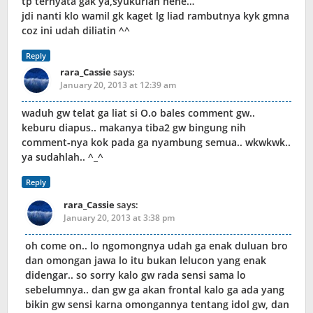
tp ternyata gak ya,syukurlah hehe…
jdi nanti klo wamil gk kaget lg liad rambutnya kyk gmna
coz ini udah diliatin ^^
Reply
rara_Cassie
says:
January 20, 2013 at 12:39 am
waduh gw telat ga liat si O.o bales comment gw..
keburu diapus.. makanya tiba2 gw bingung nih
comment-nya kok pada ga nyambung semua.. wkwkwk..
ya sudahlah.. ^_^
Reply
rara_Cassie
says:
January 20, 2013 at 3:38 pm
oh come on.. lo ngomongnya udah ga enak duluan bro
dan omongan jawa lo itu bukan lelucon yang enak
didengar.. so sorry kalo gw rada sensi sama lo
sebelumnya.. dan gw ga akan frontal kalo ga ada yang
bikin gw sensi karna omongannya tentang idol gw, dan