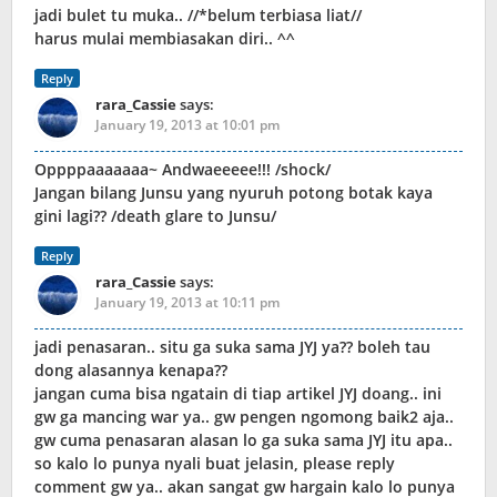
jadi bulet tu muka.. //*belum terbiasa liat//
harus mulai membiasakan diri.. ^^
Reply
rara_Cassie
says:
January 19, 2013 at 10:01 pm
Oppppaaaaaaa~ Andwaeeeee!!! /shock/
Jangan bilang Junsu yang nyuruh potong botak kaya
gini lagi?? /death glare to Junsu/
Reply
rara_Cassie
says:
January 19, 2013 at 10:11 pm
jadi penasaran.. situ ga suka sama JYJ ya?? boleh tau
dong alasannya kenapa??
jangan cuma bisa ngatain di tiap artikel JYJ doang.. ini
gw ga mancing war ya.. gw pengen ngomong baik2 aja..
gw cuma penasaran alasan lo ga suka sama JYJ itu apa..
so kalo lo punya nyali buat jelasin, please reply
comment gw ya.. akan sangat gw hargain kalo lo punya