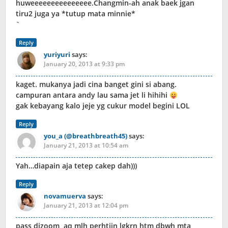
huweeeeeeeeeeeeeee.Changmin-ah anak baek jgan
tiru2 juga ya *tutup mata minnie*
`
Reply
yuriyuri
says:
January 20, 2013 at 9:33 pm
kaget. mukanya jadi cina banget gini si abang.
campuran antara andy lau sama jet li hihihi
gak kebayang kalo jeje yg cukur model begini LOL
Reply
you_a (@breathbreath45)
says:
January 21, 2013 at 10:54 am
Yah…diapain aja tetep cakep dah)))
Reply
novamuerva
says:
January 21, 2013 at 12:04 pm
pass dizoom,,aq mlh perhtiin lgkrn htm dbwh mta