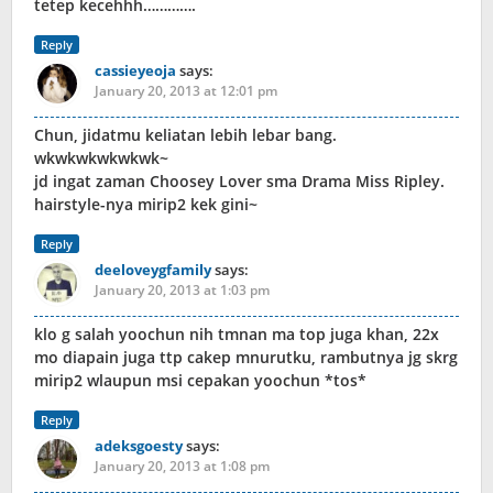
tetep kecehhh………….
Reply
cassieyeoja
says:
January 20, 2013 at 12:01 pm
Chun, jidatmu keliatan lebih lebar bang.
wkwkwkwkwkwk~
jd ingat zaman Choosey Lover sma Drama Miss Ripley.
hairstyle-nya mirip2 kek gini~
Reply
deeloveygfamily
says:
January 20, 2013 at 1:03 pm
klo g salah yoochun nih tmnan ma top juga khan, 22x
mo diapain juga ttp cakep mnurutku, rambutnya jg skrg
mirip2 wlaupun msi cepakan yoochun *tos*
Reply
adeksgoesty
says:
January 20, 2013 at 1:08 pm