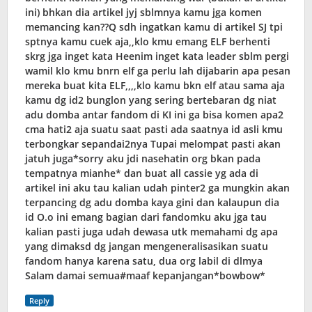
ini) bhkan dia artikel jyj sblmnya kamu jga komen
memancing kan??Q sdh ingatkan kamu di artikel SJ tpi
sptnya kamu cuek aja,,klo kmu emang ELF berhenti
skrg jga inget kata Heenim inget kata leader sblm pergi
wamil klo kmu bnrn elf ga perlu lah dijabarin apa pesan
mereka buat kita ELF,,,,klo kamu bkn elf atau sama aja
kamu dg id2 bunglon yang sering bertebaran dg niat
adu domba antar fandom di KI ini ga bisa komen apa2
cma hati2 aja suatu saat pasti ada saatnya id asli kmu
terbongkar sepandai2nya Tupai melompat pasti akan
jatuh juga*sorry aku jdi nasehatin org bkan pada
tempatnya mianhe* dan buat all cassie yg ada di
artikel ini aku tau kalian udah pinter2 ga mungkin akan
terpancing dg adu domba kaya gini dan kalaupun dia
id O.o ini emang bagian dari fandomku aku jga tau
kalian pasti juga udah dewasa utk memahami dg apa
yang dimaksd dg jangan mengeneralisasikan suatu
fandom hanya karena satu, dua org labil di dlmya
Salam damai semua#maaf kepanjangan*bowbow*
Reply