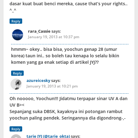
dasar kuat buat benci mereka, cause that’s your rights..
^_^
Reply
rara_Cassie
says:
January 19, 2013 at 10:37 pm
hmmm~ okey.. bisa bisa, yoochun genap 28 (umur
korea) taun ini.. so boleh tau kenapa lo selalu bikin
komen yang ga enak setiap di artikel JYJ??
Reply
azureicesky
says:
January 19, 2013 at 10:21 pm
Oh nooooo, Yoochun!!! Jidatmu terpapar sinar UV A dan
UV B><
Sepanjang suka DBSK, kayaknya ini potongan rambut
yoochun paling pendek. Seringannya dia digondrong-,-
Reply
tarie JYJ (@tarie_okta)
says: