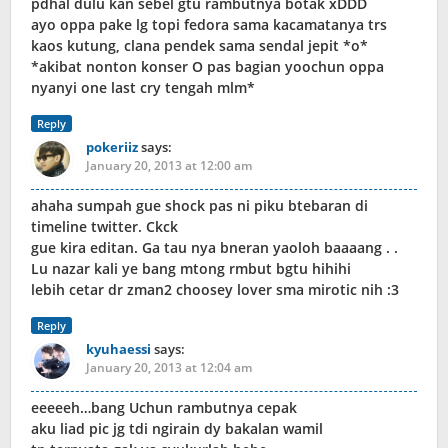
pdhal dulu kan sebel gtu rambutnya botak xDDD
ayo oppa pake lg topi fedora sama kacamatanya trs
kaos kutung, clana pendek sama sendal jepit *o*
*akibat nonton konser O pas bagian yoochun oppa
nyanyi one last cry tengah mlm*
Reply
pokeriiz
says:
January 20, 2013 at 12:00 am
ahaha sumpah gue shock pas ni piku btebaran di
timeline twitter. Ckck
gue kira editan. Ga tau nya bneran yaoloh baaaang . .
Lu nazar kali ye bang mtong rmbut bgtu hihihi
lebih cetar dr zman2 choosey lover sma mirotic nih :3
Reply
kyuhaessi
says:
January 20, 2013 at 12:04 am
eeeeeh…bang Uchun rambutnya cepak
aku liad pic jg tdi ngirain dy bakalan wamil