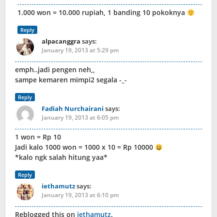
1.000 won = 10.000 rupiah, 1 banding 10 pokoknya
Reply
alpacanggra
says:
January 19, 2013 at 5:29 pm
emph..jadi pengen neh,,
sampe kemaren mimpi2 segala -_-
Reply
Fadiah Nurchairani
says:
January 19, 2013 at 6:05 pm
1 won = Rp 10
Jadi kalo 1000 won = 1000 x 10 = Rp 10000
*kalo ngk salah hitung yaa*
Reply
iethamutz
says:
January 19, 2013 at 6:10 pm
Reblogged this on
iethamutz
.