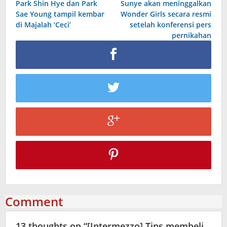
Park Shin Hye dan Park
Sunye akan meninggalkan
navigation
Sae Young tampil kembar
Wonder Girls secara resmi
di Majalah ‘Ceci’
setelah konferensi pers
pernikahan
Comment
13 thoughts on “
[Intermezzo] Tips membeli