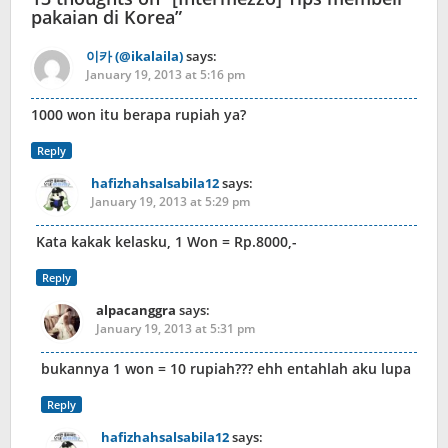
pakaian di Korea
”
이카 (@ikalaila)
says:
January 19, 2013 at 5:16 pm
1000 won itu berapa rupiah ya?
Reply
hafizhahsalsabila12
says:
January 19, 2013 at 5:29 pm
Kata kakak kelasku, 1 Won = Rp.8000,-
Reply
alpacanggra
says:
January 19, 2013 at 5:31 pm
bukannya 1 won = 10 rupiah??? ehh entahlah aku lupa
Reply
hafizhahsalsabila12
says: