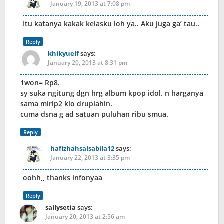
January 19, 2013 at 7:08 pm
Itu katanya kakak kelasku loh ya.. Aku juga ga’ tau..
Reply
khikyuelf
says:
January 20, 2013 at 8:31 pm
1won= Rp8.
sy suka ngitung dgn hrg album kpop idol. n harganya
sama mirip2 klo drupiahin.
cuma dsna g ad satuan puluhan ribu smua.
Reply
hafizhahsalsabila12
says:
January 22, 2013 at 3:35 pm
oohh,, thanks infonyaa
Reply
sallysetia
says:
January 20, 2013 at 2:56 am