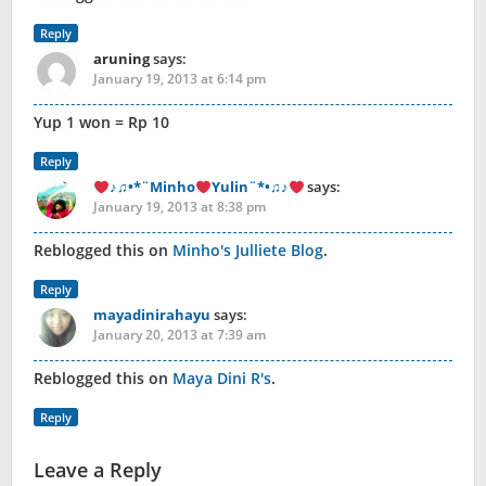
Reply
aruning
says:
January 19, 2013 at 6:14 pm
Yup 1 won = Rp 10
Reply
♪♫•*¨Minho
Yulin¨*•♫♪
says:
January 19, 2013 at 8:38 pm
Reblogged this on
Minho's Julliete Blog
.
Reply
mayadinirahayu
says:
January 20, 2013 at 7:39 am
Reblogged this on
Maya Dini R's
.
Reply
Leave a Reply