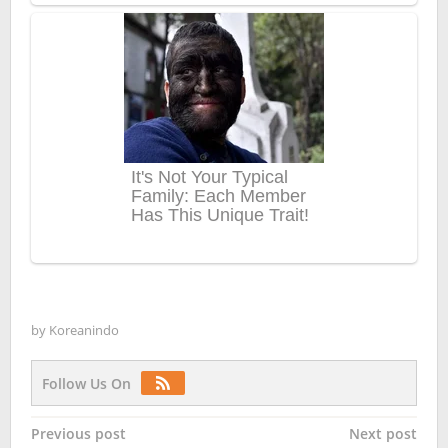
by
Koreanindo
Follow Us On
Post
Previous post
Next post