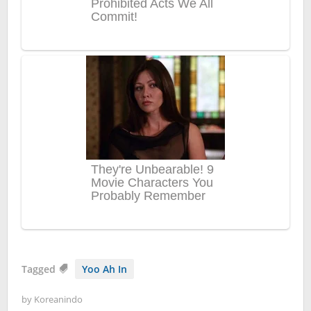
Tagged
Yoo Ah In
by
Koreanindo