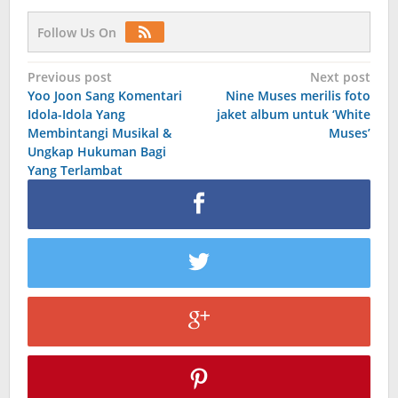
Follow Us On
Post
Previous post
Next post
Yoo Joon Sang Komentari
Nine Muses merilis foto
navigation
Idola-Idola Yang
jaket album untuk ‘White
Membintangi Musikal &
Muses’
Ungkap Hukuman Bagi
Yang Terlambat