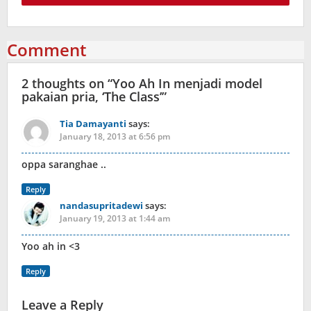
Comment
2 thoughts on “
Yoo Ah In menjadi model
pakaian pria, ‘The Class’
”
Tia Damayanti
says:
January 18, 2013 at 6:56 pm
oppa saranghae ..
Reply
nandasupritadewi
says:
January 19, 2013 at 1:44 am
Yoo ah in <3
Reply
Leave a Reply