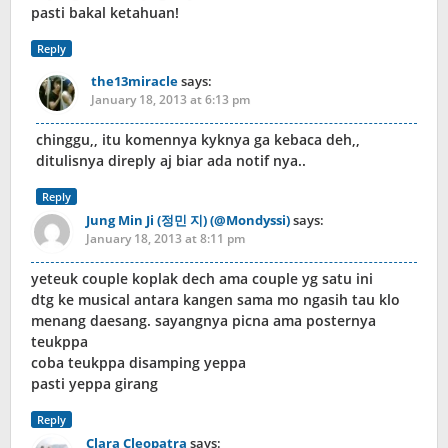
pasti bakal ketahuan!
Reply
the13miracle
says:
January 18, 2013 at 6:13 pm
chinggu,, itu komennya kyknya ga kebaca deh,,
ditulisnya direply aj biar ada notif nya..
Reply
Jung Min Ji (정민 지) (@Mondyssi)
says:
January 18, 2013 at 8:11 pm
yeteuk couple koplak dech ama couple yg satu ini
dtg ke musical antara kangen sama mo ngasih tau klo
menang daesang. sayangnya picna ama posternya
teukppa
coba teukppa disamping yeppa
pasti yeppa girang
Reply
Clara Cleopatra
says: