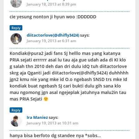
January 18, 2013 at 8:39 pm
cie yesung nonton ji hyun woo :DDDDDD
Reply
diitactorlove(@dhifly3424)
says:
January 19, 2013 at 6:31 am
Kondiak@pura2 jadi fans SJ helllo mas yang katanya
PRIA sejati errrrrr asal lu tau aja gue udah ada di KI klo
g salah thn 2010 deh dan dri dulu idQ tuh diitactorlove
skrg aja Qganti jadi diitactorlove(@dhifly3424) duhhhhh
jgn2 kmu nie yang mke id O.o ngebash SNSD trs mke Id
kondiak buat ngebash SJ cari bukti dulu gih sana klo
mau ngomong jgn asal ngejeplak jatuhnya malu2in tau
mas PRIA Sejati
Reply
Ira Maniez
says:
January 19, 2013 at 10:31 am
hanya bisa berfoto dg standee nya *sobs…