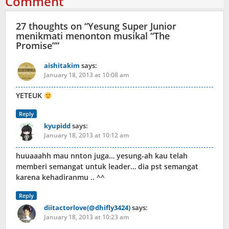
Comment
27 thoughts on “
Yesung Super Junior
menikmati menonton musikal “The
Promise”
”
aishitakim
says:
January 18, 2013 at 10:08 am
YETEUK
Reply
kyupidd
says:
January 18, 2013 at 10:12 am
huuaaahh mau nnton juga… yesung-ah kau telah
memberi semangat untuk leader… dia pst semangat
karena kehadiranmu .. ^^
Reply
diitactorlove(@dhifly3424)
says:
January 18, 2013 at 10:23 am