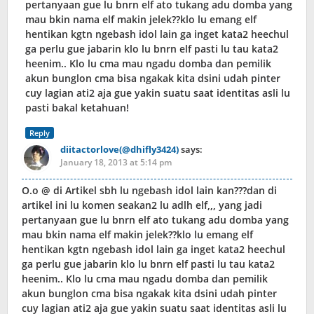
pertanyaan gue lu bnrn elf ato tukang adu domba yang
mau bkin nama elf makin jelek??klo lu emang elf
hentikan kgtn ngebash idol lain ga inget kata2 heechul
ga perlu gue jabarin klo lu bnrn elf pasti lu tau kata2
heenim.. Klo lu cma mau ngadu domba dan pemilik
akun bunglon cma bisa ngakak kita dsini udah pinter
cuy lagian ati2 aja gue yakin suatu saat identitas asli lu
pasti bakal ketahuan!
Reply
diitactorlove(@dhifly3424)
says:
January 18, 2013 at 5:14 pm
O.o @ di Artikel sbh lu ngebash idol lain kan???dan di
artikel ini lu komen seakan2 lu adlh elf,,, yang jadi
pertanyaan gue lu bnrn elf ato tukang adu domba yang
mau bkin nama elf makin jelek??klo lu emang elf
hentikan kgtn ngebash idol lain ga inget kata2 heechul
ga perlu gue jabarin klo lu bnrn elf pasti lu tau kata2
heenim.. Klo lu cma mau ngadu domba dan pemilik
akun bunglon cma bisa ngakak kita dsini udah pinter
cuy lagian ati2 aja gue yakin suatu saat identitas asli lu