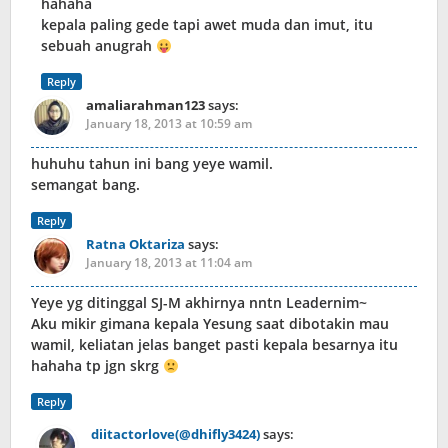
hahaha
kepala paling gede tapi awet muda dan imut, itu
sebuah anugrah
Reply
amaliarahman123
says:
January 18, 2013 at 10:59 am
huhuhu tahun ini bang yeye wamil.
semangat bang.
Reply
Ratna Oktariza
says:
January 18, 2013 at 11:04 am
Yeye yg ditinggal SJ-M akhirnya nntn Leadernim~
Aku mikir gimana kepala Yesung saat dibotakin mau
wamil, keliatan jelas banget pasti kepala besarnya itu
hahaha tp jgn skrg
Reply
diitactorlove(@dhifly3424)
says: