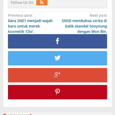
Follow Us On
Post
Previous post
Next post
Dara 2NE1 menjadi wajah
SNSD membahas cerita di
navigation
baru untuk merek
balik skandal Sooyoung
kosmetik ‘Clio’.
dengan Won Bin.