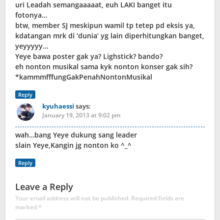
uri Leadah semangaaaaat, euh LAKI banget itu
fotonya…
btw, member SJ meskipun wamil tp tetep pd eksis ya,
kdatangan mrk di ‘dunia’ yg lain diperhitungkan banget,
yeyyyyy…
Yeye bawa poster gak ya? Lighstick? bando?
eh nonton musikal sama kyk nonton konser gak sih?
*kammmfffungGakPenahNontonMusikal
Reply
kyuhaessi
says:
January 19, 2013 at 9:02 pm
wah…bang Yeye dukung sang leader
slain Yeye,Kangin jg nonton ko ^_^
Reply
Leave a Reply
Your email address will not be published.
Required fields are
marked
*