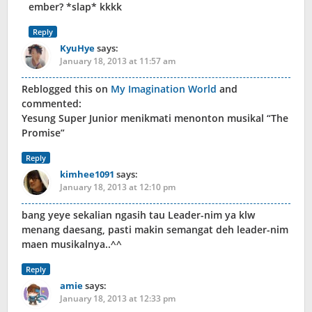
ember? *slap* kkkk
Reply
KyuHye
says:
January 18, 2013 at 11:57 am
Reblogged this on
My Imagination World
and
commented:
Yesung Super Junior menikmati menonton musikal “The
Promise”
Reply
kimhee1091
says:
January 18, 2013 at 12:10 pm
bang yeye sekalian ngasih tau Leader-nim ya klw
menang daesang, pasti makin semangat deh leader-nim
maen musikalnya..^^
Reply
amie
says:
January 18, 2013 at 12:33 pm