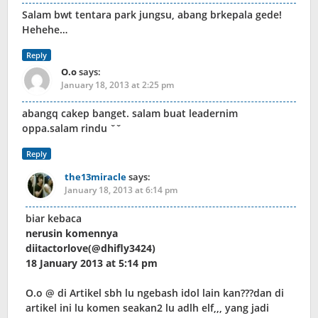
Salam bwt tentara park jungsu, abang brkepala gede!
Hehehe…
Reply
O.o
says:
January 18, 2013 at 2:25 pm
abangq cakep banget. salam buat leadernim
oppa.salam rindu ˇˇ
Reply
the13miracle
says:
January 18, 2013 at 6:14 pm
biar kebaca
nerusin komennya
diitactorlove(@dhifly3424)
18 January 2013 at 5:14 pm
O.o @ di Artikel sbh lu ngebash idol lain kan???dan di
artikel ini lu komen seakan2 lu adlh elf,,, yang jadi