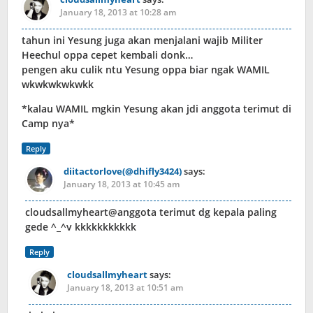
January 18, 2013 at 10:28 am
tahun ini Yesung juga akan menjalani wajib Militer
Heechul oppa cepet kembali donk…
pengen aku culik ntu Yesung oppa biar ngak WAMIL
wkwkwkwkwkk
*kalau WAMIL mgkin Yesung akan jdi anggota terimut di
Camp nya*
Reply
diitactorlove(@dhifly3424)
says:
January 18, 2013 at 10:45 am
cloudsallmyheart@anggota terimut dg kepala paling
gede ^_^v kkkkkkkkkkk
Reply
cloudsallmyheart
says:
January 18, 2013 at 10:51 am