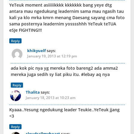
YeTeuk moment asiiiiikkkk kkkkkkk bang yeye dtg
antara mau ngedukung leadernim sama mau ngasih tau
kali ya klo mrka kmrn menang Daesang sayang cma foto
sama posternya leadernim yosssshhh YeTeuk teTUA
eSJe FIGHTING!!!
Reply
khikyuelf
says:
January 19, 2013 at 12:19 pm
ada kok pic nya yg mereka foto bareng2 ada amma2
mereka juga sedih sy liat piku itu. #lebay aq nya
Reply
Thalita
says:
January 18, 2013 at 10:23 am
Kyaaa..Yesung ngedukung leader Teukie..YeTeuk jjang
<3
Reply
cloudsallmyheart
says: