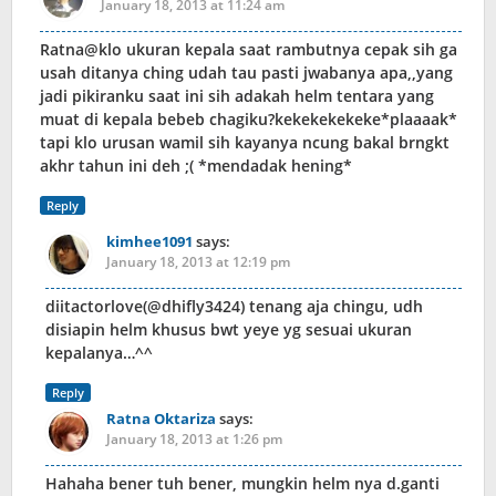
January 18, 2013 at 11:24 am
Ratna@klo ukuran kepala saat rambutnya cepak sih ga
usah ditanya ching udah tau pasti jwabanya apa,,yang
jadi pikiranku saat ini sih adakah helm tentara yang
muat di kepala bebeb chagiku?kekekekekeke*plaaaak*
tapi klo urusan wamil sih kayanya ncung bakal brngkt
akhr tahun ini deh ;( *mendadak hening*
Reply
kimhee1091
says:
January 18, 2013 at 12:19 pm
diitactorlove(@dhifly3424) tenang aja chingu, udh
disiapin helm khusus bwt yeye yg sesuai ukuran
kepalanya…^^
Reply
Ratna Oktariza
says:
January 18, 2013 at 1:26 pm
Hahaha bener tuh bener, mungkin helm nya d.ganti