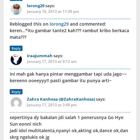
lorong29
says:
January 16, 2013 at 11:39 pm
Reblogged this on
lorong29
and commented:
keren…*itu gambar tante2 kah??? rambut kribo berkaca
mata???
Reply
iraajummah
says:
January 17, 2013 at 9:12 am
ini mah gak hanya pintar menggambar tapi uda jago~~
kereenn ooeeyyy!! pasti gambar itu punya arti~
Reply
Zahra Kanhosa (@ZahraKanhosa)
says:
January 17, 2013 at 3:49 pm
sepertinya dy bakalan jdi salah 1 penerusnya Go Hye
Sun eonni nich
jadi idol multitalenta,nyanyi ok,akting ok,dance ok,dan
skrg ngelukis ok jg