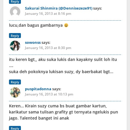
Reply
Sakurai Shinmira (@Dennisezeze91)
says:
January 16, 2013 at 8:16 pm
lucu,dan bagus gambarnya
Reply
sowonss
says:
January 16, 2013 at 8:30 pm
itu keren bgt,, aku suka lukis dan kayakny sulit loh itu
….
suka deh pokoknya lukisan suzy, dy baerbakat bgt…
Reply
puspitadonna
says:
January 16, 2013 at 10:13 pm
Keren… Kirain suzy cuma bs buat gambar kartun,
karikatur sama tulisan grafity gt ternyata ngelukis pun
jago. Talented banget ini anak
Reply