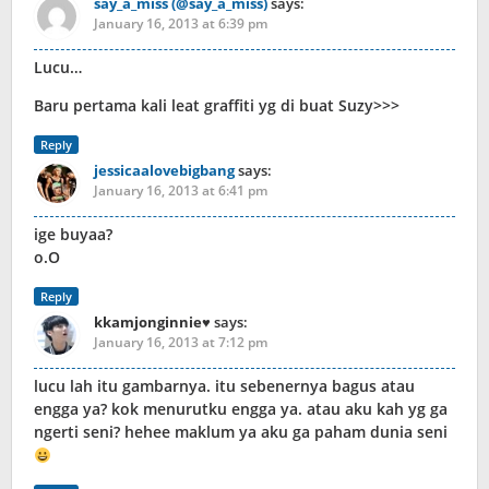
say_a_miss (@say_a_miss)
says:
January 16, 2013 at 6:39 pm
Lucu…
Baru pertama kali leat graffiti yg di buat Suzy>>>
Reply
jessicaalovebigbang
says:
January 16, 2013 at 6:41 pm
ige buyaa?
o.O
Reply
kkamjonginnie♥
says:
January 16, 2013 at 7:12 pm
lucu lah itu gambarnya. itu sebenernya bagus atau
engga ya? kok menurutku engga ya. atau aku kah yg ga
ngerti seni? hehee maklum ya aku ga paham dunia seni