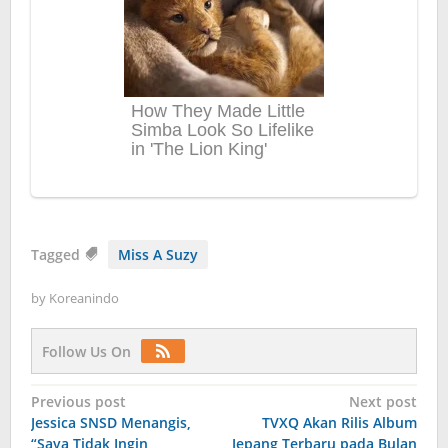
Tagged
Miss A Suzy
by
Koreanindo
Follow Us On
Post
Previous post
Next post
Jessica SNSD Menangis,
TVXQ Akan Rilis Album
navigation
“Saya Tidak Ingin
Jepang Terbaru pada Bulan