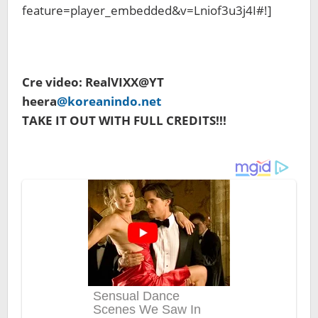
feature=player_embedded&v=Lniof3u3j4I#!]
Cre video: RealVIXX@YT
heera
@koreanindo.net
TAKE IT OUT WITH FULL CREDITS!!!