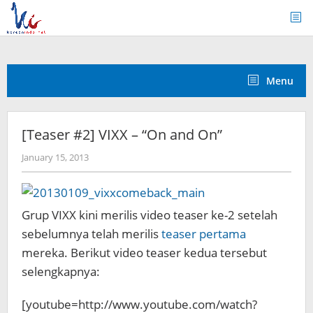
Skip
to
content
Menu
[Teaser #2] VIXX – “On and On”
by
January 15, 2013
Koreanindo
Grup VIXX kini merilis video teaser ke-2 setelah
sebelumnya telah merilis
teaser pertama
mereka. Berikut video teaser kedua tersebut
selengkapnya:
[youtube=http://www.youtube.com/watch?