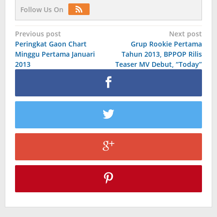
Follow Us On
Post
Previous post
Next post
Peringkat Gaon Chart
Grup Rookie Pertama
navigation
Minggu Pertama Januari
Tahun 2013, BPPOP Rilis
2013
Teaser MV Debut, “Today”