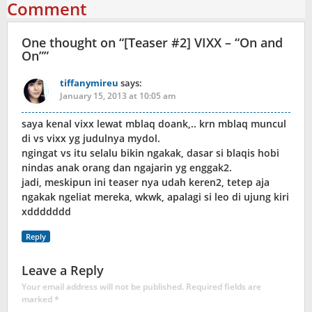
Comment
One thought on “
[Teaser #2] VIXX – “On and
On”
”
tiffanymireu
says:
January 15, 2013 at 10:05 am
saya kenal vixx lewat mblaq doank,.. krn mblaq muncul
di vs vixx yg judulnya mydol.
ngingat vs itu selalu bikin ngakak, dasar si blaqis hobi
nindas anak orang dan ngajarin yg enggak2.
jadi, meskipun ini teaser nya udah keren2, tetep aja
ngakak ngeliat mereka, wkwk, apalagi si leo di ujung kiri
xddddddd
Reply
Leave a Reply
Your email address will not be published.
Required fields are
marked
*