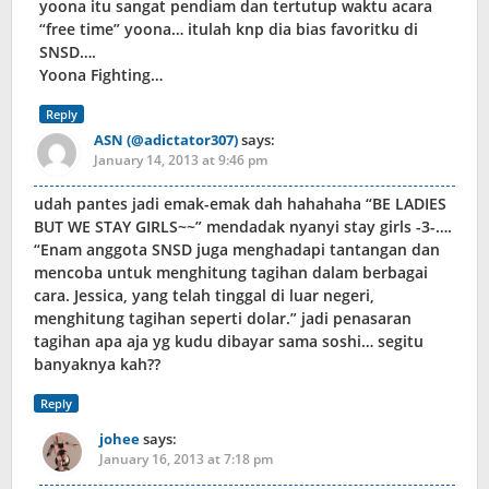
yoona itu sangat pendiam dan tertutup waktu acara
“free time” yoona… itulah knp dia bias favoritku di
SNSD….
Yoona Fighting…
Reply
ASN (@adictator307)
says:
January 14, 2013 at 9:46 pm
udah pantes jadi emak-emak dah hahahaha “BE LADIES
BUT WE STAY GIRLS~~” mendadak nyanyi stay girls -3-….
“Enam anggota SNSD juga menghadapi tantangan dan
mencoba untuk menghitung tagihan dalam berbagai
cara. Jessica, yang telah tinggal di luar negeri,
menghitung tagihan seperti dolar.” jadi penasaran
tagihan apa aja yg kudu dibayar sama soshi… segitu
banyaknya kah??
Reply
johee
says:
January 16, 2013 at 7:18 pm