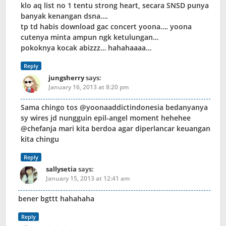
klo aq list no 1 tentu strong heart, secara SNSD punya
banyak kenangan dsna….
tp td habis download gac concert yoona…. yoona
cutenya minta ampun ngk ketulungan…
pokoknya kocak abizzz… hahahaaaa…
Reply
jungsherry
says:
January 16, 2013 at 8:20 pm
Sama chingo tos @yoonaaddictindonesia bedanyanya
sy wires jd nungguin epil-angel moment hehehee
@chefanja mari kita berdoa agar diperlancar keuangan
kita chingu
Reply
sallysetia
says:
January 15, 2013 at 12:41 am
bener bgttt hahahaha
Reply