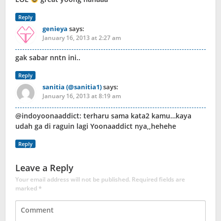
Reply
genieya
says:
January 16, 2013 at 2:27 am
gak sabar nntn ini..
Reply
sanitia (@sanitia1)
says:
January 16, 2013 at 8:19 am
@indoyoonaaddict: terharu sama kata2 kamu…kaya
udah ga di raguin lagi Yoonaaddict nya,,hehehe
Reply
Leave a Reply
Your email address will not be published.
Required fields are
marked
*