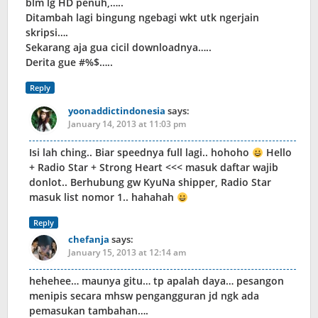
blm lg HD penuh,…..
Ditambah lagi bingung ngebagi wkt utk ngerjain
skripsi….
Sekarang aja gua cicil downloadnya…..
Derita gue #%$…..
Reply
yoonaddictindonesia
says:
January 14, 2013 at 11:03 pm
Isi lah ching.. Biar speednya full lagi.. hohoho
Hello
+ Radio Star + Strong Heart <<< masuk daftar wajib
donlot.. Berhubung gw KyuNa shipper, Radio Star
masuk list nomor 1.. hahahah
Reply
chefanja
says:
January 15, 2013 at 12:14 am
hehehee… maunya gitu… tp apalah daya… pesangon
menipis secara mhsw pengangguran jd ngk ada
pemasukan tambahan….