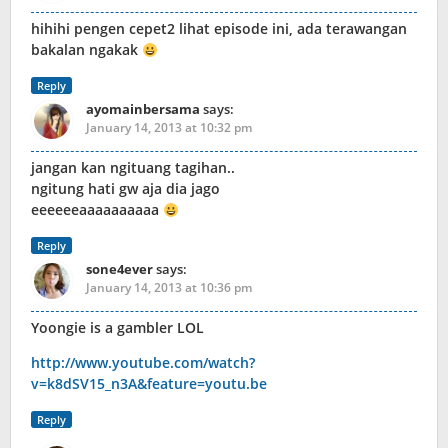
hihihi pengen cepet2 lihat episode ini, ada terawangan
bakalan ngakak
Reply
ayomainbersama
says:
January 14, 2013 at 10:32 pm
jangan kan ngituang tagihan..
ngitung hati gw aja dia jago
eeeeeeaaaaaaaaaa
Reply
sone4ever
says:
January 14, 2013 at 10:36 pm
Yoongie is a gambler LOL
http://www.youtube.com/watch?
v=k8dSV15_n3A&feature=youtu.be
Reply