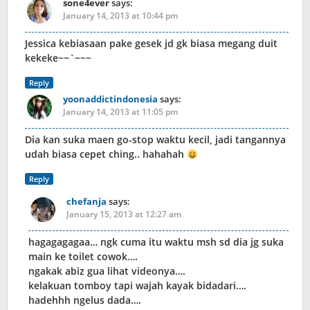
sone4ever
says:
January 14, 2013 at 10:44 pm
Jessica kebiasaan pake gesek jd gk biasa megang duit
kekeke~~`~~~
Reply
yoonaddictindonesia
says:
January 14, 2013 at 11:05 pm
Dia kan suka maen go-stop waktu kecil, jadi tangannya
udah biasa cepet ching.. hahahah
Reply
chefanja
says:
January 15, 2013 at 12:27 am
hagagagagaa… ngk cuma itu waktu msh sd dia jg suka
main ke toilet cowok….
ngakak abiz gua lihat videonya….
kelakuan tomboy tapi wajah kayak bidadari….
hadehhh ngelus dada….