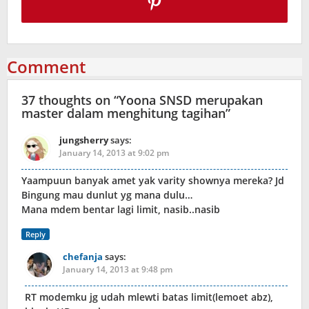
Comment
37 thoughts on “
Yoona SNSD merupakan
master dalam menghitung tagihan
”
jungsherry
says:
January 14, 2013 at 9:02 pm
Yaampuun banyak amet yak varity shownya mereka? Jd
Bingung mau dunlut yg mana dulu…
Mana mdem bentar lagi limit, nasib..nasib
Reply
chefanja
says:
January 14, 2013 at 9:48 pm
RT modemku jg udah mlewti batas limit(lemoet abz),