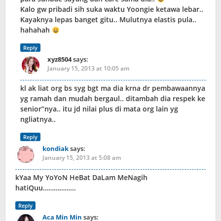
Kalo gw pribadi sih suka waktu Yoongie ketawa lebar..
Kayaknya lepas banget gitu.. Mulutnya elastis pula..
hahahah
Reply
xyz8504
says:
January 15, 2013 at 10:05 am
kl ak liat org bs syg bgt ma dia krna dr pembawaannya
yg ramah dan mudah bergaul.. ditambah dia respek ke
senior”nya.. itu jd nilai plus di mata org lain yg
ngliatnya..
Reply
kondiak
says:
January 15, 2013 at 5:08 am
kYaa My YoYoN HeBat DaLam MeNagih
hatiQuu………………
Reply
Aca Min Min
says: