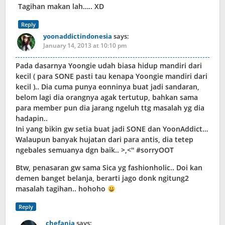
Tagihan makan lah….. XD
Reply
yoonaddictindonesia
says:
January 14, 2013 at 10:10 pm
Pada dasarnya Yoongie udah biasa hidup mandiri dari
kecil ( para SONE pasti tau kenapa Yoongie mandiri dari
kecil ).. Dia cuma punya eonninya buat jadi sandaran,
belom lagi dia orangnya agak tertutup, bahkan sama
para member pun dia jarang ngeluh ttg masalah yg dia
hadapin..
Ini yang bikin gw setia buat jadi SONE dan YoonAddict…
Walaupun banyak hujatan dari para antis, dia tetep
ngebales semuanya dgn baik.. >,<'' #sorryOOT
Btw, penasaran gw sama Sica yg fashionholic.. Doi kan
demen banget belanja, berarti jago donk ngitung2
masalah tagihan.. hohoho
Reply
chefanja
says: