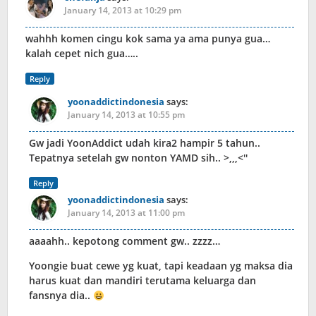
January 14, 2013 at 10:29 pm
wahhh komen cingu kok sama ya ama punya gua…
kalah cepet nich gua…..
Reply
yoonaddictindonesia
says:
January 14, 2013 at 10:55 pm
Gw jadi YoonAddict udah kira2 hampir 5 tahun..
Tepatnya setelah gw nonton YAMD sih.. >,,,<''
Reply
yoonaddictindonesia
says:
January 14, 2013 at 11:00 pm
aaaahh.. kepotong comment gw.. zzzz…
Yoongie buat cewe yg kuat, tapi keadaan yg maksa dia
harus kuat dan mandiri terutama keluarga dan
fansnya dia..