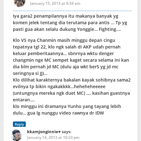
January 15, 2013 at 6:34 am
Iya gara2 penampilannya itu makanya banyak yg
komen jelek tentang dia terutama para antis … Tp yg
pasti gua akan selalu dukung Yonggie… Fighting….
Klo VS nya Chanmin masih minggu depan cingu
tepatnya tgl 22, klo ngk salah di AKP udah pernah
keluar pemberitaannya… sbnrnya wktu denger
changmin nge MC sempet kaget secara selama ini kan
dia blm pernah jd MC (dulu aja wkt ber5 yg jd mc
seringnya si JJ)…
Klo dilihat karakternya bakalan kayak sohibnya sama2
evilnya tp bikin ngakakkkk…heheheheeeee
(untungnya mereka ngk duet MC) …. kasihan guestnya
entaran….
klo minggu ini dramanya Yunho yang tayang lebih
dulu… gua lg nunggu video rawnya dr IDW
Reply
kkamjonginnie♥
says:
January 14, 2013 at 10:23 pm