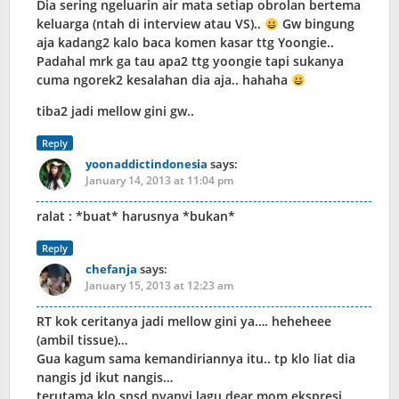
Dia sering ngeluarin air mata setiap obrolan bertema
keluarga (ntah di interview atau VS)..
Gw bingung
aja kadang2 kalo baca komen kasar ttg Yoongie..
Padahal mrk ga tau apa2 ttg yoongie tapi sukanya
cuma ngorek2 kesalahan dia aja.. hahaha
tiba2 jadi mellow gini gw..
Reply
yoonaddictindonesia
says:
January 14, 2013 at 11:04 pm
ralat : *buat* harusnya *bukan*
Reply
chefanja
says:
January 15, 2013 at 12:23 am
RT kok ceritanya jadi mellow gini ya…. heheheee
(ambil tissue)…
Gua kagum sama kemandiriannya itu.. tp klo liat dia
nangis jd ikut nangis…
terutama klo snsd nyanyi lagu dear mom ekspresi