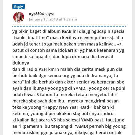
Reply
xyz8504
says:
January 15, 2013 at 1:39 am
yg bikin kaget di album IGAB ini dia jg ngucapin special
thanks buat tmn” masa kecilnya (seven princess).. dia
udah jd tenar tp ga melupakan tmn masa kcilnya.. –>
patut di contoh sama idol/artis” yg haus ketenaran yg
smpe bisa lupa diri dan lupa dr mana dia berasal
dulunya
dan di radio PSH kmrn malah dia cerita meskipun dia
berhub baik dgn semua org yg ada di dramanya, tp
baru” ini dia berhub dgn aktor senior yg berperan sbg
ayah dan ibunya yoong yg di YAMD.. yoong cerita pdhl
udah lewat 5 tahun tp mereka tetap menyebut diri
mereka sbg ayah dan ibu.. mereka mengirimi pesan
teks ke yoong “Happy New Year -Dad-” bahkan kl
ketemu, yoong diperlakukan sbg putrinya sndiri..
kl kalian liat acara VS hbs selesai YAMD pasti tau, jung
ae ri (pemeran ibu taepong di YAMD) pernah blg yoong
memutuskan pgn jd anaknya, mknya ga heran untuk