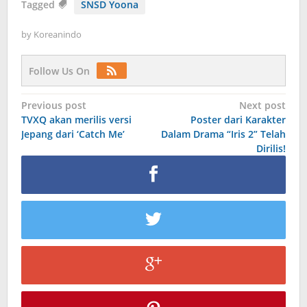
Tagged
SNSD Yoona
by
Koreanindo
Follow Us On
Post
Previous post
Next post
TVXQ akan merilis versi
Poster dari Karakter
navigation
Jepang dari ‘Catch Me’
Dalam Drama “Iris 2” Telah
Dirilis!