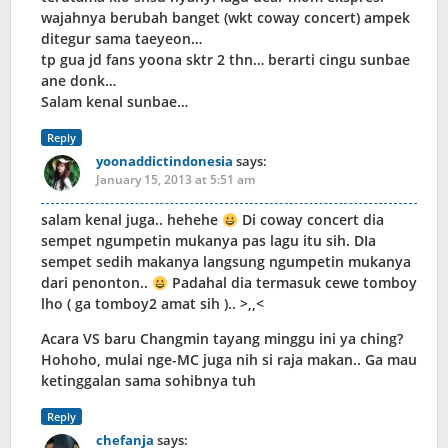
wajahnya berubah banget (wkt coway concert) ampek
ditegur sama taeyeon…
tp gua jd fans yoona sktr 2 thn… berarti cingu sunbae
ane donk…
Salam kenal sunbae…
Reply
yoonaddictindonesia
says:
January 15, 2013 at 5:51 am
salam kenal juga.. hehehe
Di coway concert dia
sempet ngumpetin mukanya pas lagu itu sih. DIa
sempet sedih makanya langsung ngumpetin mukanya
dari penonton..
Padahal dia termasuk cewe tomboy
lho ( ga tomboy2 amat sih ).. >,,<
Acara VS baru Changmin tayang minggu ini ya ching?
Hohoho, mulai nge-MC juga nih si raja makan.. Ga mau
ketinggalan sama sohibnya tuh
Reply
chefanja
says: