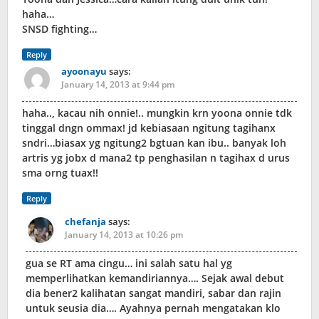
haha…
SNSD fighting…
Reply
ayoonayu
says:
January 14, 2013 at 9:44 pm
haha.., kacau nih onnie!.. mungkin krn yoona onnie tdk
tinggal dngn ommax! jd kebiasaan ngitung tagihanx
sndri…biasax yg ngitung2 bgtuan kan ibu.. banyak loh
artris yg jobx d mana2 tp penghasilan n tagihax d urus
sma orng tuax!!
Reply
chefanja
says:
January 14, 2013 at 10:26 pm
gua se RT ama cingu… ini salah satu hal yg
memperlihatkan kemandiriannya…. Sejak awal debut
dia bener2 kalihatan sangat mandiri, sabar dan rajin
untuk seusia dia…. Ayahnya pernah mengatakan klo