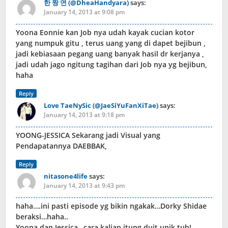
한 짱 연 (@DheaHandyara)
says:
January 14, 2013 at 9:08 pm
Yoona Eonnie kan Job nya udah kayak cucian kotor
yang numpuk gitu , terus uang yang di dapet bejibun ,
jadi kebiasaan pegang uang banyak hasil dr kerjanya ,
jadi udah jago ngitung tagihan dari Job nya yg bejibun,
haha
Reply
Love TaeNySic (@JaeSiYuFanXiTae)
says:
January 14, 2013 at 9:18 pm
YOONG-JESSICA Sekarang jadi Visual yang
Pendapatannya DAEBBAK,
Reply
nitasone4life
says:
January 14, 2013 at 9:43 pm
haha….ini pasti episode yg bikin ngakak…Dorky Shidae
beraksi…haha..
Yoona dan Jessica…cara kalian itung duit unik tuh!