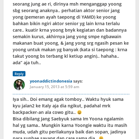
seorang jung ae ri, dirinya msh menganggap yoong
sbg seorang anaknya.. perhatian aktor senior jang
yong (pemeran ayah taepong di YAMD) ke yoong
bahkan bikin ngiri aktor senior yg lain krna terlalu
care.. kuatir krna yoong bnyk kegiatan dan badannya
semakin kurus, akhirnya jang yong smpe ngbawain
makanan buat yoong, & jang yong srg ngasih pesan ke
yoong untuk makan yg banyak (kata si taepong : krna
takut yoong bs terbang kl ketiup angin).. hahaha..
ada” aja tuh..
Reply
yoonaddictindonesia
says:
January 15, 2013 at 5:59 am
Iya sih.. Doi emang agak tomboy.. Waktu hyuk sama
kyu jalan2 ke Italy aja dia ngikut, padahal mrk
backpacker-an ala cowo gitu..
Bisa dibilang Jang Saebyuk sama Im Yoona ngalamin
hal yg sama.. Mungkin karna Yoongie waktu itu masih
muda, udah gitu perilakunya baik dan sopan, jadinya
para sunbae sayang dan care sama dia..