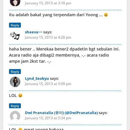
January 15, 2013 at 3:18 pm
itu adalah bakat yang terpendam dari Yoong …
Reply
sheeva~~
says:
January 15, 2013 at 4:28 pm
haha bener .. Merekaa bener2 dpadetin bgt sebulan ini.
Acara radio aja dibagi2 membernya, -,- acara radio
ampe jam 2kst tar. -,-
Reply
Lynd_Seokyu
says:
January 15, 2013 at 5:09 pm
LOL
Reply
Dwi Pranatalia (유이) (@DwiPranatalia)
says:
January 15, 2013 at 5:34 pm
LOL
great yoong hahaaa