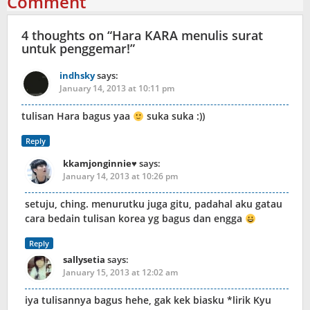
Comment
4 thoughts on “
Hara KARA menulis surat
untuk penggemar!
”
indhsky
says:
January 14, 2013 at 10:11 pm
tulisan Hara bagus yaa
suka suka :))
Reply
kkamjonginnie♥
says:
January 14, 2013 at 10:26 pm
setuju, ching. menurutku juga gitu, padahal aku gatau
cara bedain tulisan korea yg bagus dan engga
Reply
sallysetia
says:
January 15, 2013 at 12:02 am
iya tulisannya bagus hehe, gak kek biasku *lirik Kyu