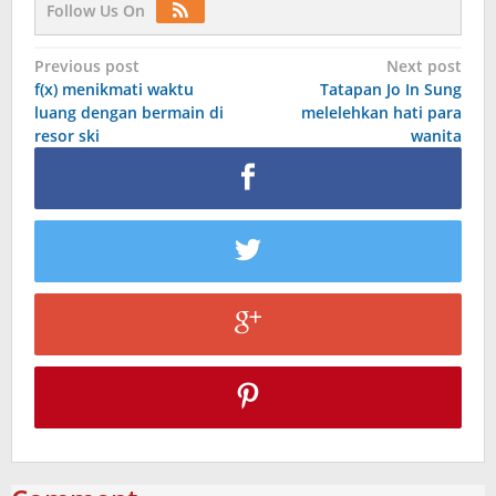
Follow Us On
Post
Previous post
Next post
f(x) menikmati waktu
Tatapan Jo In Sung
navigation
luang dengan bermain di
melelehkan hati para
resor ski
wanita