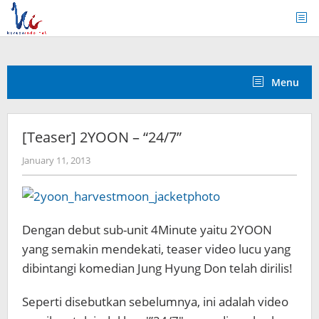
Skip
to
content
Menu
[Teaser] 2YOON – “24/7”
by
January 11, 2013
Koreanindo
Dengan debut sub-unit 4Minute yaitu 2YOON
yang semakin mendekati, teaser video lucu yang
dibintangi komedian Jung Hyung Don telah dirilis!
Seperti disebutkan sebelumnya, ini adalah video