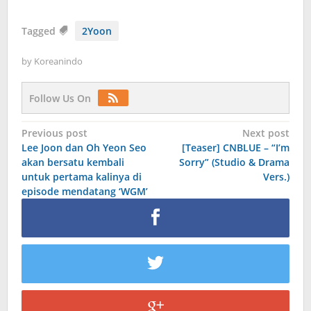
Tagged
2Yoon
by
Koreanindo
Follow Us On
Post
Previous post
Next post
Lee Joon dan Oh Yeon Seo
[Teaser] CNBLUE – “I’m
navigation
akan bersatu kembali
Sorry” (Studio & Drama
untuk pertama kalinya di
Vers.)
episode mendatang ‘WGM’