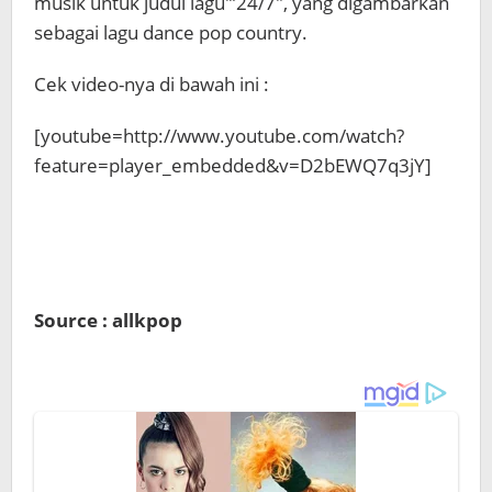
musik untuk judul lagu'”24/7″, yang digambarkan
sebagai lagu dance pop country.
Cek video-nya di bawah ini :
[youtube=http://www.youtube.com/watch?
feature=player_embedded&v=D2bEWQ7q3jY]
Source : allkpop