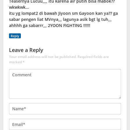
Teasernya Lucuu,,,, itu karena air putih bisa mabok??
wkwkwk…
itu yg lompat2 di bawah Jiyoon sm Gayoon kan ya?? ga
sabar pengen liat MVnya,,, lagunya asik bgt lg tuh,,,
ahhhh ga sabarrr,,, 2YOON FIGHTING !!!!!!
Reply
Leave a Reply
Your email address will not be published.
Required fields are
marked
*