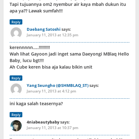
Tapi tujuannya om2 nyembur air kaya mbah dukun itu
apa ya?? Lawak sumfah!!!
Reply
Daebang Satoshi
says:
January 11, 2013 at 12:35 pm
kerennnnn…..!!!!!!!!!
Wah lihat Gayoon jadi inget sama Daeyongi MBlaq Hello
Baby, lucu bgt!!!
Ah Cube keren bisa aja kalau bikin unit
Reply
Yang Seungho (@SHMBLAQ_ST)
says:
January 11, 2013 at 4:12 pm
ini kaga salah teasernya?
Reply
4niabeautybaby
says:
January 11, 2013 at 10:37 pm