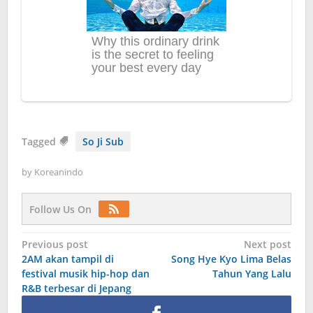
Tagged
So Ji Sub
by
Koreanindo
Follow Us On
Post
Previous post
Next post
2AM akan tampil di
Song Hye Kyo Lima Belas
navigation
festival musik hip-hop dan
Tahun Yang Lalu
R&B terbesar di Jepang