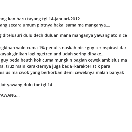
ng kan baru tayang tgl 14-januari-2012…
 yang secara umum plotnya bakal sama ma manganya….
ng ditelusuri dulu dech duluan mana manganya yawang ato nice
kinan walo cuma 1% penulis naskah nice guy terinspirasi dari
 kayak ginikan lagi ngetren and udah sering dipake…
e guy beda beuth kok cuma mungkin bagian cewek ambisius ma
, truz main karakternya juga beda+karakteristik para
isius ma cwok yang berkorban demi ceweknya malah banyak
iat yawang dulu tar tgl 14…
a YAWANG…