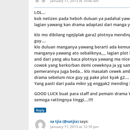
January 11, 2013 at 10:40 am
LOL…
kok netizen pada heboh duluan ya padahal yawa
lagian yawang kan drama adaptasi dari manga
klo mo dibilang ngejiplak gara2 plotnya mendi
guy….
klo duluan manganya yawang berarti ada kemung
manganya yawang ato sebaliknya,,,, lagian plot
and dari yang aku baca plotnya yawang ma nic
cowok yang berkorban demi ceweknya ja yg sama
pemerannya juga beda… klo masalah cewek amb
drama sebelum nice guy yg pake plot kyak g2….
Yang pasti dari pada mikir yg enggak2 mending l
GOOD LUCK buat para staff and pemain dram
semoga rattingnya tinggi….!!!!
Reply
sa tjia (@satjia)
says:
January 11, 2013 at 12:16 pm