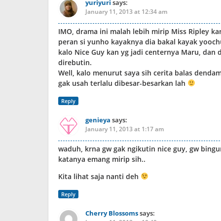
yuriyuri
says:
January 11, 2013 at 12:34 am
IMO, drama ini malah lebih mirip Miss Ripley k
peran si yunho kayaknya dia bakal kayak yooch
kalo Nice Guy kan yg jadi centernya Maru, dan 
direbutin.
Well, kalo menurut saya sih cerita balas dendam 
gak usah terlalu dibesar-besarkan lah
Reply
genieya
says:
January 11, 2013 at 1:17 am
waduh, krna gw gak ngikutin nice guy, gw bingu
katanya emang mirip sih..
Kita lihat saja nanti deh
Reply
Cherry Blossoms
says: