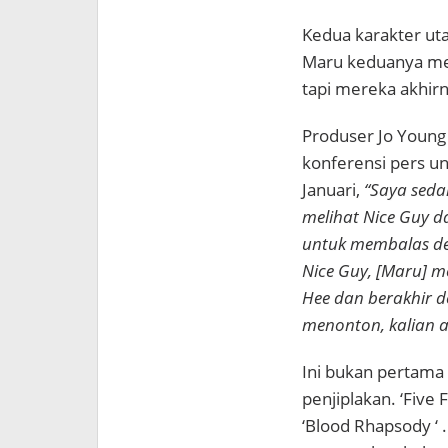
Kedua karakter uta
Maru keduanya memu
tapi mereka akhirn
Produser Jo Young
konferensi pers u
Januari,
“Saya seda
melihat Nice Guy d
untuk membalas de
Nice Guy, [Maru] 
Hee dan berakhir d
menonton, kalian 
Ini bukan pertama
penjiplakan. ‘Five
‘Blood Rhapsody ‘ 