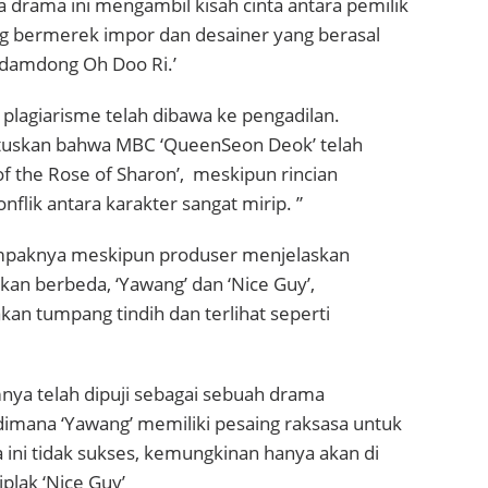
drama ini mengambil kisah cinta antara pemilik
g bermerek impor dan desainer yang berasal
gdamdong Oh Doo Ri.’
plagiarisme telah dibawa ke pengadilan.
uskan bahwa MBC ‘QueenSeon Deok’ telah
f the Rose of Sharon’, meskipun rincian
flik antara karakter sangat mirip. ”
tampaknya meskipun produser menjelaskan
akan berbeda, ‘Yawang’ dan ‘Nice Guy’,
kan tumpang tindih dan terlihat seperti
nya telah dipuji sebagai sebuah drama
, dimana ‘Yawang’ memiliki pesaing raksasa untuk
ma ini tidak sukses, kemungkinan hanya akan di
plak ‘Nice Guy’