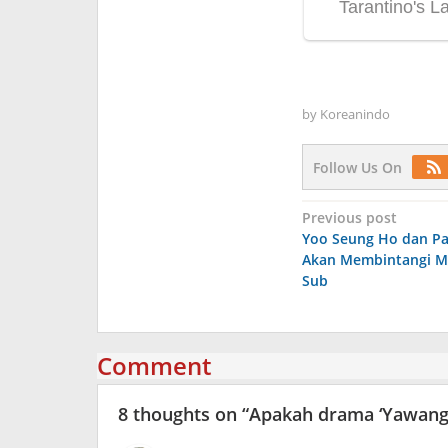
by
Koreanindo
Follow Us On
Post
Previous post
Yoo Seung Ho dan Pa
navigation
Akan Membintangi MV
Sub
Comment
8 thoughts on “
Apakah drama ‘Yawang’ 