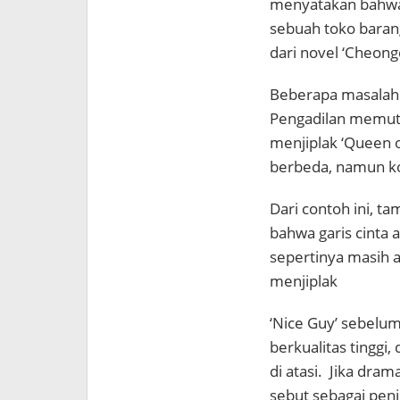
menyatakan bahwa 
sebuah toko baran
dari novel ‘Cheon
Beberapa masalah 
Pengadilan memut
menjiplak ‘Queen o
berbeda, namun kon
Dari contoh ini, 
bahwa garis cinta 
sepertinya masih a
menjiplak
‘Nice Guy’ sebelum
berkualitas tinggi
di atasi. Jika dra
sebut sebagai penji