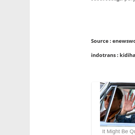
Source : enewsw
indotrans : kidi