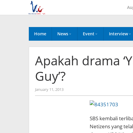
Skip
Au
to
content
Home
News
Event
Interview
Apakah drama ‘Y
Guy’?
by
January 11, 2013
Koreanindo
SBS kembali terlib
Netizens yang tel