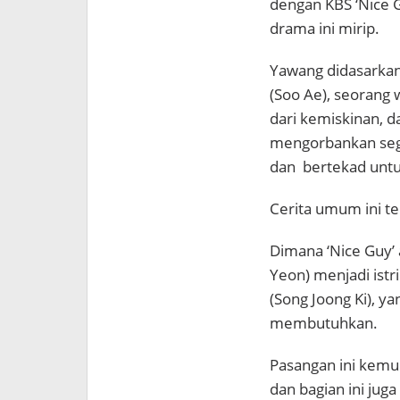
dengan KBS ‘Nice 
drama ini mirip.
Yawang didasarkan
(Soo Ae), seorang 
dari kemiskinan, d
mengorbankan segal
dan bertekad unt
Cerita umum ini t
Dimana ‘Nice Guy’ 
Yeon) menjadi istr
(Song Joong Ki), y
membutuhkan.
Pasangan ini kemu
dan bagian ini jug