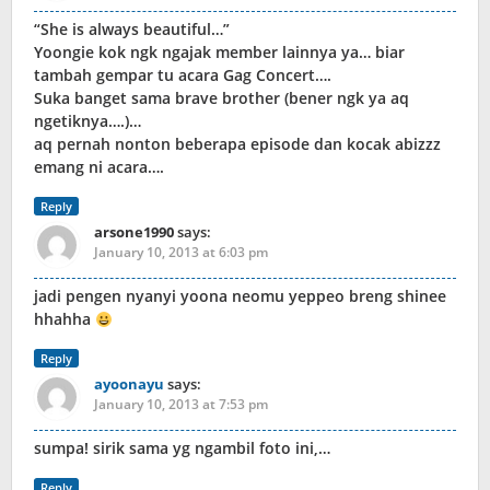
“She is always beautiful…”
Yoongie kok ngk ngajak member lainnya ya… biar
tambah gempar tu acara Gag Concert….
Suka banget sama brave brother (bener ngk ya aq
ngetiknya….)…
aq pernah nonton beberapa episode dan kocak abizzz
emang ni acara….
Reply
arsone1990
says:
January 10, 2013 at 6:03 pm
jadi pengen nyanyi yoona neomu yeppeo breng shinee
hhahha
Reply
ayoonayu
says:
January 10, 2013 at 7:53 pm
sumpa! sirik sama yg ngambil foto ini,…
Reply