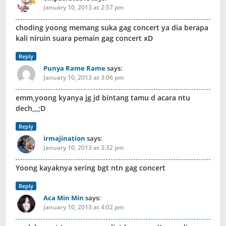
January 10, 2013 at 2:57 pm
choding yoong memang suka gag concert ya dia berapa
kali niruin suara pemain gag concert xD
Reply
Punya Rame Rame
says:
January 10, 2013 at 3:06 pm
emm,yoong kyanya jg jd bintang tamu d acara ntu
dech,,,;D
Reply
irmajination
says:
January 10, 2013 at 3:32 pm
Yoong kayaknya sering bgt ntn gag concert
Reply
Aca Min Min
says:
January 10, 2013 at 4:02 pm