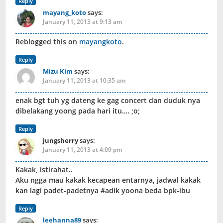
Reply
mayang_koto
says:
January 11, 2013 at 9:13 am
Reblogged this on
mayangkoto
.
Reply
Mizu Kim
says:
January 11, 2013 at 10:35 am
enak bgt tuh yg dateng ke gag concert dan duduk nya
dibelakang yoong pada hari itu…. ;o;
Reply
jungsherry
says:
January 11, 2013 at 4:09 pm
Kakak, istirahat..
Aku ngga mau kakak kecapean entarnya, jadwal kakak
kan lagi padet-padetnya #adik yoona beda bpk-ibu
Reply
leehanna89
says: