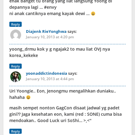
enak banget tu orang yang liat langsung Yoong di
depannya lagi … #envy
ni anak cantiknya emang kayak dewi …
Reply
Diajenk RieYonghwa
says:
January 10, 2013 at 4:20 pm
yoong,,drmu kok y g ngajak2 to mau liat OVJ nya
korea,,kekeke
Reply
yoonaddictindonesia
says:
January 10, 2013 at 4:44 pm
Uri Yoongie.. Eon, Jenongmu mengalihkan duniaku..
hahaha
masih sempet nonton GagCon disaat jadwal yg padet
gini?? Jaga kesehatan eon, kami (red : SONE) cuma bisa
mendoakan.. Good Luck uri SoShi… >,<''
Reply