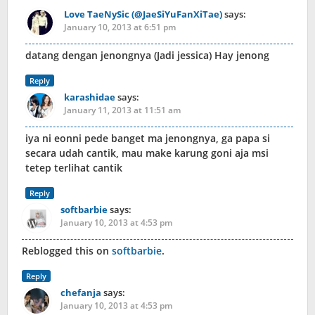
Love TaeNySic (@JaeSiYuFanXiTae)
says:
January 10, 2013 at 6:51 pm
datang dengan jenongnya (Jadi jessica) Hay jenong
Reply
karashidae
says:
January 11, 2013 at 11:51 am
iya ni eonni pede banget ma jenongnya, ga papa si
secara udah cantik, mau make karung goni aja msi
tetep terlihat cantik
Reply
softbarbie
says:
January 10, 2013 at 4:53 pm
Reblogged this on
softbarbie
.
Reply
chefanja
says:
January 10, 2013 at 4:53 pm