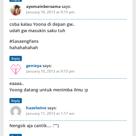
ayomainbersama
says:
January 10, 2013 at 9:15 pm
coba kalau Yoona di depan gw..
udah gw masukin saku tuh
#SasaengFans
hahahahahah
Reply
genieya
says:
January 10, 2013 at 9:15 pm
eaaaa..
Yoong datang untuk menimba ilmu :p
Reply
hazelwine
says:
January 11, 2013 at 1:17 am
Nengok aja cantik…. :””)