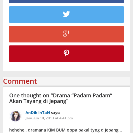
Comment
One thought on “
Drama “Padam Padam”
Akan Tayang di Jepang
”
AnDik InTaN
says:
January 10, 2013 at 4:41 pm
hehehe.. dramana KIM BUM oppa bakal tyng d Jepang…