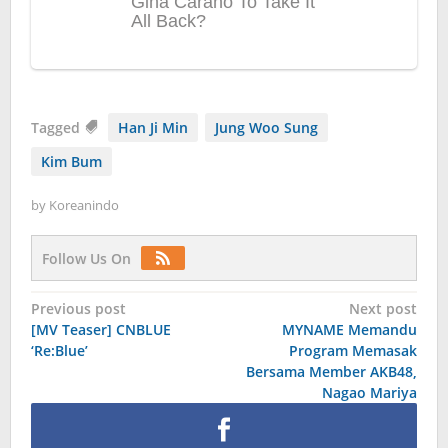
Tagged
Han Ji Min
Jung Woo Sung
Kim Bum
by
Koreanindo
Follow Us On
Post
Previous post
Next post
[MV Teaser] CNBLUE
MYNAME Memandu
navigation
‘Re:Blue’
Program Memasak
Bersama Member AKB48,
Nagao Mariya