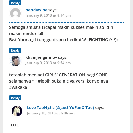
Reply
handawina
says:
January 9, 2013 at 8:14 pm
Semoga smua’a trcapai,makin sukses makin solid n
makin mndunia!!
Bwt Yoona,,d tunggu drama berikut’a!!!FIGHTING (•̀_•́)ง
Reply
kkamjonginnie♥
says:
January 9, 2013 at 9:54 pm
tetaplah menjadi GIRLS’ GENERATION bagi SONE
selamanya ^^ #lebih suka pic yg versi konyolnya
#wakaka
Reply
Love TaeNySic (@JaeSiYuFanXiTae)
says:
January 10, 2013 at 6:06 am
LOL