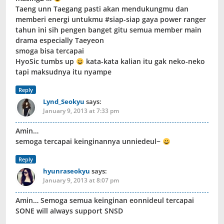
Taeng unn Taegang pasti akan mendukungmu dan
memberi energi untukmu #siap-siap gaya power ranger
tahun ini sih pengen banget gitu semua member main
drama especially Taeyeon
smoga bisa tercapai
HyoSic tumbs up
kata-kata kalian itu gak neko-neko
tapi maksudnya itu nyampe
Reply
Lynd_Seokyu
says:
January 9, 2013 at 7:33 pm
Amin…
semoga tercapai keinginannya unniedeul~
Reply
hyunraseokyu
says:
January 9, 2013 at 8:07 pm
Amin… Semoga semua keinginan eonnideul tercapai
SONE will always support SNSD