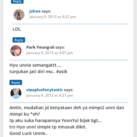
Reply
johee
says:
January 9, 2013 at 4:22 pm
LOL
Reply
Park Young-sii
says:
January 9, 2013 at 4:07 pm
Hyo unnie semangattt….
tunjukan jati diri mu.. #asik
Reply
vipaplusfanytastic
says:
January 9, 2013 at 4:21 pm
Amiin, mudahan jd kenyataan deh ya mimpi2 unni dan
mimpi ku *eh?
tp aku suka harapannya YoonYul bijak bgt…
trs Hyo unni simple tp mnusuk dikit.
Good Luck Unnie..