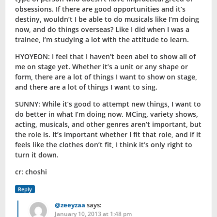
obsessions. If there are good opportunities and it’s
destiny, wouldn’t I be able to do musicals like I’m doing
now, and do things overseas? Like I did when I was a
trainee, I’m studying a lot with the attitude to learn.
HYOYEON: I feel that I haven’t been abel to show all of
me on stage yet. Whether it’s a unit or any shape or
form, there are a lot of things I want to show on stage,
and there are a lot of things I want to sing.
SUNNY: While it’s good to attempt new things, I want to
do better in what I’m doing now. MCing, variety shows,
acting, musicals, and other genres aren’t important, but
the role is. It’s important whether I fit that role, and if it
feels like the clothes don’t fit, I think it’s only right to
turn it down.
cr: choshi
Reply
@zeeyzaa
says:
January 10, 2013 at 1:48 pm