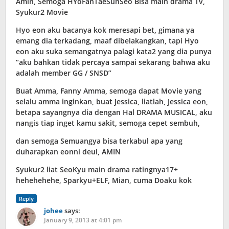
Amin, Semoga HYoFanTaeSunSeo Bisa main drama Tv,
Syukur2 Movie
Hyo eon aku bacanya kok meresapi bet, gimana ya
emang dia terkadang, maaf dibelakangkan, tapi Hyo
eon aku suka semangatnya palagi kata2 yang dia punya
“aku bahkan tidak percaya sampai sekarang bahwa aku
adalah member GG / SNSD”
Buat Amma, Fanny Amma, semoga dapat Movie yang
selalu amma inginkan, buat Jessica, liatlah, Jessica eon,
betapa sayangnya dia dengan Hal DRAMA MUSICAL, aku
nangis tiap inget kamu sakit, semoga cepet sembuh,
dan semoga Semuangya bisa terkabul apa yang
duharapkan eonni deul, AMIN
Syukur2 liat SeoKyu main drama ratingnya17+
hehehehehe, Sparkyu+ELF, Mian, cuma Doaku kok
Reply
johee
says:
January 9, 2013 at 4:01 pm