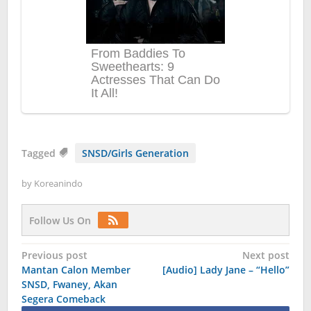
Tagged
SNSD/Girls Generation
by
Koreanindo
Follow Us On
Post
Previous post
Next post
Mantan Calon Member
[Audio] Lady Jane – “Hello”
navigation
SNSD, Fwaney, Akan
Segera Comeback