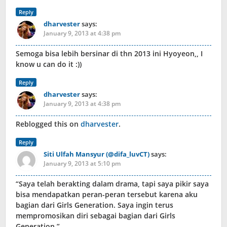
Reply
dharvester
says:
January 9, 2013 at 4:38 pm
Semoga bisa lebih bersinar di thn 2013 ini Hyoyeon,, I
know u can do it :))
Reply
dharvester
says:
January 9, 2013 at 4:38 pm
Reblogged this on
dharvester
.
Reply
Siti Ulfah Mansyur (@difa_luvCT)
says:
January 9, 2013 at 5:10 pm
“Saya telah berakting dalam drama, tapi saya pikir saya
bisa mendapatkan peran-peran tersebut karena aku
bagian dari Girls Generation. Saya ingin terus
mempromosikan diri sebagai bagian dari Girls
Generation ”