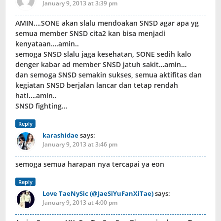
January 9, 2013 at 3:39 pm
AMIN….SONE akan slalu mendoakan SNSD agar apa yg
semua member SNSD cita2 kan bisa menjadi
kenyataan….amin..
semoga SNSD slalu jaga kesehatan, SONE sedih kalo
denger kabar ad member SNSD jatuh sakit…amin…
dan semoga SNSD semakin sukses, semua aktifitas dan
kegiatan SNSD berjalan lancar dan tetap rendah
hati….amin..
SNSD fighting…
Reply
karashidae
says:
January 9, 2013 at 3:46 pm
semoga semua harapan nya tercapai ya eon
Reply
Love TaeNySic (@JaeSiYuFanXiTae)
says:
January 9, 2013 at 4:00 pm