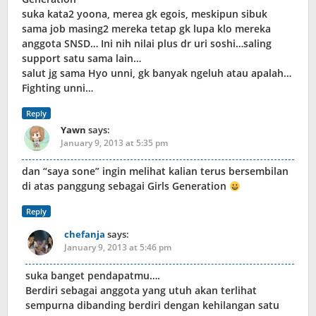
suka kata2 yoona, merea gk egois, meskipun sibuk
sama job masing2 mereka tetap gk lupa klo mereka
anggota SNSD… Ini nih nilai plus dr uri soshi…saling
support satu sama lain…
salut jg sama Hyo unni, gk banyak ngeluh atau apalah…
Fighting unni…
Reply
Yawn
says:
January 9, 2013 at 5:35 pm
dan “saya sone” ingin melihat kalian terus bersembilan
di atas panggung sebagai Girls Generation
Reply
chefanja
says:
January 9, 2013 at 5:46 pm
suka banget pendapatmu….
Berdiri sebagai anggota yang utuh akan terlihat
sempurna dibanding berdiri dengan kehilangan satu