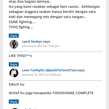
atau dua bagian lainnya…
itu yang kami rasakan sebagai fans cassie… kehilangan
sebagian anggota seakan hanya berdiri dengan satu
kaki dan memegang mix dengan satu tangan…
SONE fighting….
TVXQ figting….
Reply
Lynd_Seokyu
says:
January 9, 2013 at 7:34 pm
LIKE THIS!!^^v
Reply
Love TaeNySic (@JaeSiYuFanXiTae)
says:
January 10, 2013 at 6:04 am
faforit ku
@chef itu juga harapanku TOHOSHIDAE COMPLETE
Reply