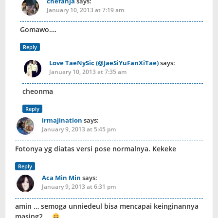
chefanja
says:
January 10, 2013 at 7:19 am
Gomawo….
Reply
Love TaeNySic (@JaeSiYuFanXiTae)
says:
January 10, 2013 at 7:35 am
cheonma
Reply
irmajination
says:
January 9, 2013 at 5:45 pm
Fotonya yg diatas versi pose normalnya. Kekeke
Reply
Aca Min Min
says:
January 9, 2013 at 6:31 pm
amin … semoga unniedeul bisa mencapai keinginannya
masing2 …