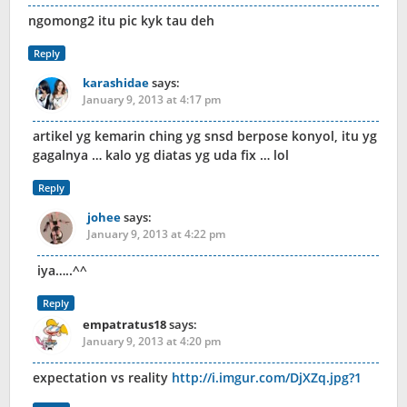
ngomong2 itu pic kyk tau deh
Reply
karashidae
says:
January 9, 2013 at 4:17 pm
artikel yg kemarin ching yg snsd berpose konyol, itu yg
gagalnya … kalo yg diatas yg uda fix … lol
Reply
johee
says:
January 9, 2013 at 4:22 pm
iya…..^^
Reply
empatratus18
says:
January 9, 2013 at 4:20 pm
expectation vs reality
http://i.imgur.com/DjXZq.jpg?1