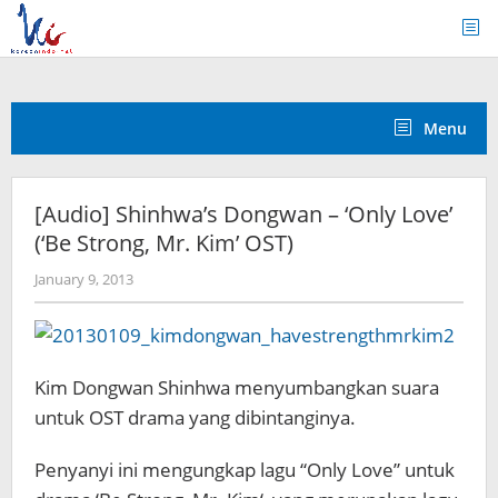
Skip
to
content
Menu
[Audio] Shinhwa’s Dongwan – ‘Only Love’
(‘Be Strong, Mr. Kim’ OST)
by
January 9, 2013
Koreanindo
Kim Dongwan Shinhwa menyumbangkan suara
untuk OST drama yang dibintanginya.
Penyanyi ini mengungkap lagu “Only Love” untuk