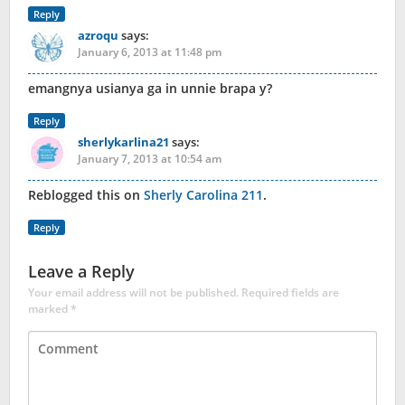
Reply
azroqu
says:
January 6, 2013 at 11:48 pm
emangnya usianya ga in unnie brapa y?
Reply
sherlykarlina21
says:
January 7, 2013 at 10:54 am
Reblogged this on
Sherly Carolina 211
.
Reply
Leave a Reply
Your email address will not be published.
Required fields are
marked
*