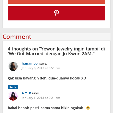
Comment
4 thoughts on “
Yewon Jewelry ingin tampil di
'We Got Married' dengan Jo Kwon 2AM.
”
hanamooi
says:
January 6, 2013 at 6:51 pm
gak bisa bayangin deh, dua-duanya kocak XD
Reply
A.Y..P
says:
January 6, 2013 at 9:21 pm
bakal heboh pasti. sama sama bikin ngakak..