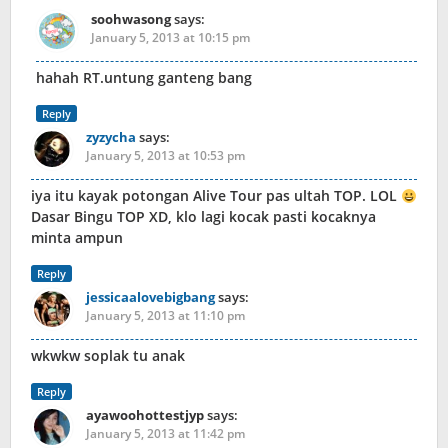
soohwasong
says:
January 5, 2013 at 10:15 pm
hahah RT.untung ganteng bang
Reply
zyzycha
says:
January 5, 2013 at 10:53 pm
iya itu kayak potongan Alive Tour pas ultah TOP. LOL
Dasar Bingu TOP XD, klo lagi kocak pasti kocaknya
minta ampun
Reply
jessicaalovebigbang
says:
January 5, 2013 at 11:10 pm
wkwkw soplak tu anak
Reply
ayawoohottestjyp
says:
January 5, 2013 at 11:42 pm