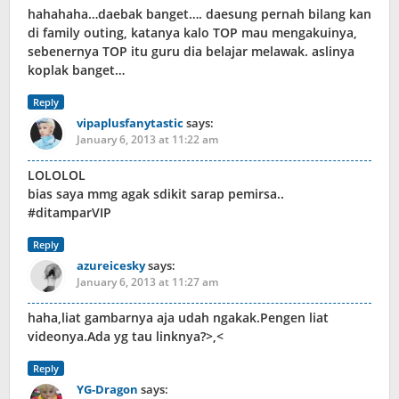
hahahaha…daebak banget…. daesung pernah bilang kan
di family outing, katanya kalo TOP mau mengakuinya,
sebenernya TOP itu guru dia belajar melawak. aslinya
koplak banget…
Reply
vipaplusfanytastic
says:
January 6, 2013 at 11:22 am
LOLOLOL
bias saya mmg agak sdikit sarap pemirsa..
#ditamparVIP
Reply
azureicesky
says:
January 6, 2013 at 11:27 am
haha,liat gambarnya aja udah ngakak.Pengen liat
videonya.Ada yg tau linknya?>,<
Reply
YG-Dragon
says: