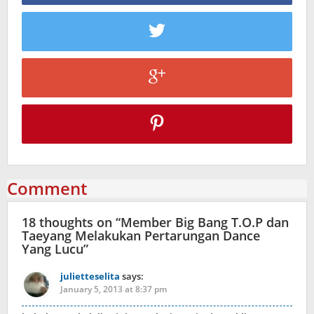
Comment
18 thoughts on “
Member Big Bang T.O.P dan
Taeyang Melakukan Pertarungan Dance
Yang Lucu
”
julietteselita
says:
January 5, 2013 at 8:37 pm