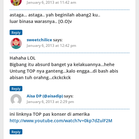
January 6, 2013 at 11:42 am
astaga… astaga.. yah beginilah abang2 ku..
luar binasa warasnya.. [O.O]v
Reply
sweetchilice
says:
January 6, 2013 at 12:42 pm
Hahaha LOL
Bigbang itu absurd banget ya kelakuannya…hehe
Untung TOP nya ganteng…kalo engga…di bash abis
abisan tuh orahng…ckckckck
Reply
Aisa DP (@aisadip)
says:
January 6, 2013 at 2:29 pm
ini linknya TOP pas konser di amerika
http://www.youtube.com/watch?v=0kp7dZulF2M
Reply