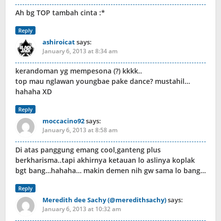
Ah bg TOP tambah cinta :*
Reply
ashiroicat
says:
January 6, 2013 at 8:34 am
kerandoman yg mempesona (?) kkkk..
top mau nglawan youngbae pake dance? mustahil…
hahaha XD
Reply
moccacino92
says:
January 6, 2013 at 8:58 am
Di atas panggung emang cool,ganteng plus
berkharisma..tapi akhirnya ketauan lo aslinya koplak
bgt bang…hahaha… makin demen nih gw sama lo bang…
Reply
Meredith dee Sachy (@meredithsachy)
says:
January 6, 2013 at 10:32 am