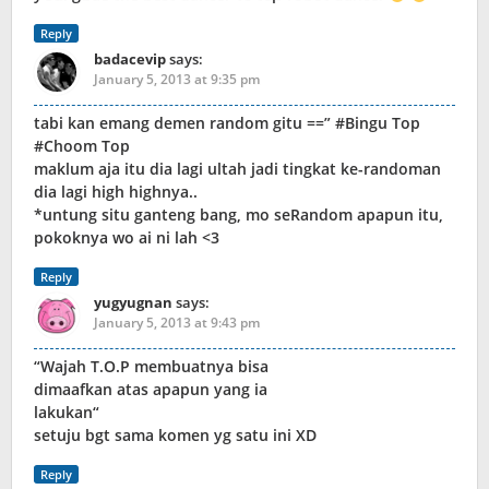
Reply
badacevip
says:
January 5, 2013 at 9:35 pm
tabi kan emang demen random gitu ==” #Bingu Top
#Choom Top
maklum aja itu dia lagi ultah jadi tingkat ke-randoman
dia lagi high highnya..
*untung situ ganteng bang, mo seRandom apapun itu,
pokoknya wo ai ni lah <3
Reply
yugyugnan
says:
January 5, 2013 at 9:43 pm
“Wajah T.O.P membuatnya bisa
dimaafkan atas apapun yang ia
lakukan“
setuju bgt sama komen yg satu ini XD
Reply