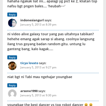
hahaha ngakak liat ini… apalagi yg pict ke 2, kliatan top
nafsu bgt pngen bales…. ‘heubah~~’
Reply
indonesiangurl
says:
January 5, 2013 at 8:39 pm
ni video alive galaxy tour yang pas ultahnya tabikan?
hehehe emang agak sarap si abang. coolnya langsung
ilang trus goyang badan random gitu. untung lu
ganteng bang, kalo kagak…..
Reply
ticya lovato
says:
January 5, 2013 at 9:27 pm
niat bgt ni Tabi mau ngehajar youngbae
Reply
arsone1990
says:
January 5, 2013 at 9:30 pm
youngbae the best dancer vs top robot dancer