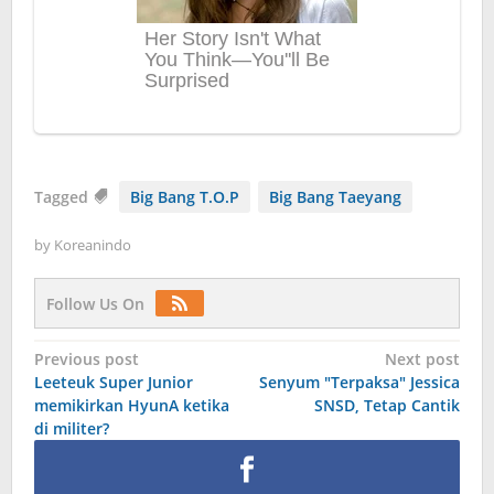
Tagged
Big Bang T.O.P
Big Bang Taeyang
by
Koreanindo
Follow Us On
Post
Previous post
Next post
Leeteuk Super Junior
Senyum "Terpaksa" Jessica
navigation
memikirkan HyunA ketika
SNSD, Tetap Cantik
di militer?