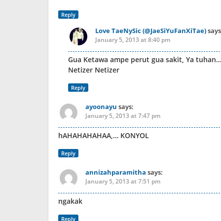
Reply
Love TaeNySic (@JaeSiYuFanXiTae)
says
January 5, 2013 at 8:40 pm
Gua Ketawa ampe perut gua sakit, Ya tuhan
Netizer Netizer
Reply
ayoonayu
says:
January 5, 2013 at 7:47 pm
hAHAHAHAHAA,… KONYOL
Reply
annizahparamitha
says:
January 5, 2013 at 7:51 pm
ngakak
Reply