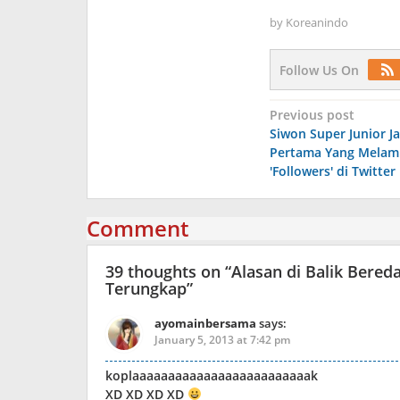
by
Koreanindo
Follow Us On
Post
Previous post
Siwon Super Junior Ja
navigation
Pertama Yang Melamp
'Followers' di Twitter
Comment
39 thoughts on “
Alasan di Balik Ber
Terungkap
”
ayomainbersama
says:
January 5, 2013 at 7:42 pm
koplaaaaaaaaaaaaaaaaaaaaaaaaak
XD XD XD XD