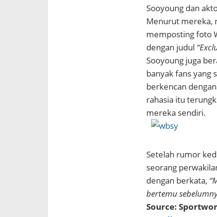
Sooyoung dan akto
Menurut mereka, r
memposting foto W
dengan judul
“Excl
Sooyoung juga bera
banyak fans yang 
berkencan dengan 
rahasia itu terung
mereka sendiri.
Setelah rumor kedu
seorang perwakila
dengan berkata,
“
bertemu sebelumnya.
Source: Sportwor