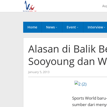
Skip
Au
to
content
Home
News
Event
Interview
Alasan di Balik
Sooyoung dan W
by
January 5, 2013
Koreanindo
Sports World bar
sumber dari meny