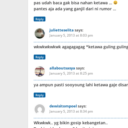
pas udah baca gak bisa nahan ketawa …
pantes aja ada yang ganjil dari ni rumor …
Reply
julietteselita
says:
January 5, 2013 at 8:03 pm
wkwkwkwkwk agagagagag *ketawa guling guling
Reply
allaboutsasya
says:
January 5, 2013 at 8:25 pm
ya ampun pasti sooyoung lahi ketawa gaje disa
Reply
dewisitompoel
says:
January 5, 2013 at 8:34 pm
Wkwkwk.. yg bikin gosip kebangetan..