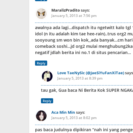
MaralizPradito
says:
January 5, 2013 at 7:56 pm
awalnya ada lagi…dispatch itu ngetwitt kalo tg
idol (n itu adalah kim tae hee-rain)..trus org2
sooyoung sm won bin kok,,ada banyak…cm hari d
comeback soshi…jd org2 mulai menghubung2ka
negatif jdlah berita ini no.1 di situs pencarian…
Reply
Love TaeNySic (@JaeSiYuFanXiTae)
says
January 5, 2013 at 8:39 pm
tau gak, Gua baca Ni Berita Kok SUPER NGA
Reply
Aca Min Min
says:
January 5, 2013 at 8:02 pm
pas baca judulnya dipikiran “nah ini yang peng