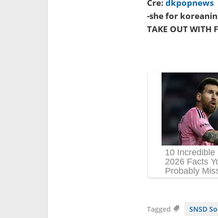
Cre:
dkpopnews
-she for koreanin
TAKE OUT WITH F
Tagged
SNSD So