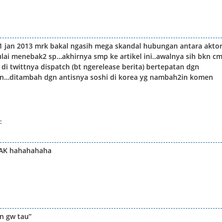
l 1 jan 2013 mrk bakal ngasih mega skandal hubungan antara aktor
 mulai menebak2 sp…akhirnya smp ke artikel ini..awalnya sih bkn c
i twittnya dispatch (bt ngerelease berita) bertepatan dgn
n…ditambah dgn antisnya soshi di korea yg nambah2in komen
:
KAK hahahahaha
en gw tau”