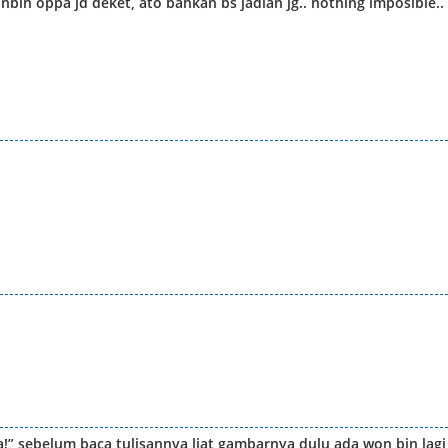
onbin oppa jd deket, ato bahkan bs jadian jg.. nothing imposible..
!” sebelum baca tulisannya liat gambarnya dulu ada won bin lagi