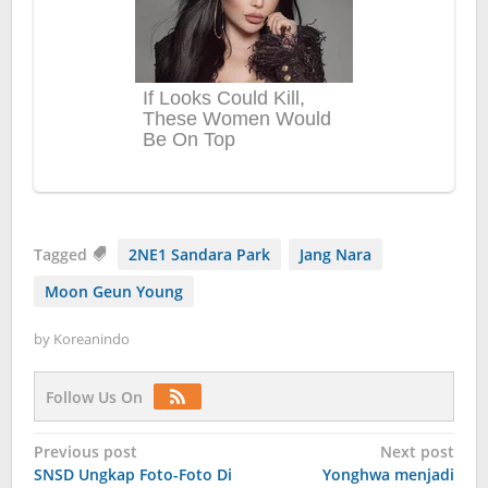
Tagged
2NE1 Sandara Park
Jang Nara
Moon Geun Young
by
Koreanindo
Follow Us On
Post
Previous post
Next post
SNSD Ungkap Foto-Foto Di
Yonghwa menjadi
navigation