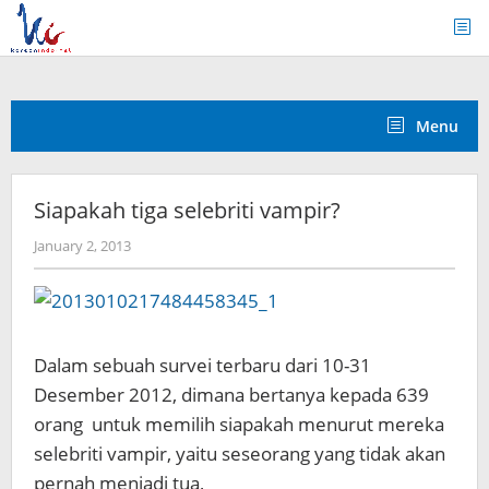
Skip
to
content
Menu
Siapakah tiga selebriti vampir?
by
January 2, 2013
Koreanindo
Dalam sebuah survei terbaru dari 10-31
Desember 2012, dimana bertanya kepada 639
orang untuk memilih siapakah menurut mereka
selebriti vampir, yaitu seseorang yang tidak akan
pernah menjadi tua,