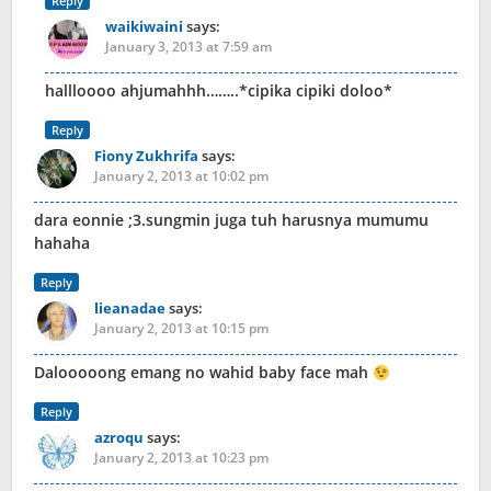
Reply
waikiwaini
says:
January 3, 2013 at 7:59 am
hallloooo ahjumahhh……..*cipika cipiki doloo*
Reply
Fiony Zukhrifa
says:
January 2, 2013 at 10:02 pm
dara eonnie ;3.sungmin juga tuh harusnya mumumu
hahaha
Reply
lieanadae
says:
January 2, 2013 at 10:15 pm
Dalooooong emang no wahid baby face mah
Reply
azroqu
says:
January 2, 2013 at 10:23 pm