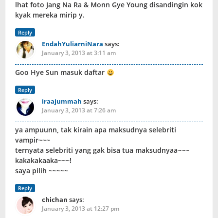
lhat foto Jang Na Ra & Monn Gye Young disandingin kok
kyak mereka mirip y.
Reply
EndahYuliarniNara
says:
January 3, 2013 at 3:11 am
Goo Hye Sun masuk daftar
Reply
iraajummah
says:
January 3, 2013 at 7:26 am
ya ampuunn, tak kirain apa maksudnya selebriti
vampir~~~
ternyata selebriti yang gak bisa tua maksudnyaa~~~
kakakakaaka~~~!
saya pilih ~~~~~
Reply
chichan
says:
January 3, 2013 at 12:27 pm