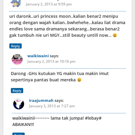
January 2, 2013 at 9:59 pm
uri daronk..uri princess moon..kalian benar2 menipu
orang dengan wajah kalian..bwhehehe…kalau liat drama
endles love sama dramanya sekarang…berasa benar2
gak tumbuh nie uri MGY…still beauty untill now…
Reply
waikiwaini
says:
January 2, 2013 at 10:16 pm
Darong -GHs kutukan YG makin tua makin imut
sepertinya pantas buat mereka
Reply
iraajummah
says:
January 3, 2013 at 7:27 am
waikiwainii~~~~~~ lama tak jumpa! #lebay#
ABAIKAN!!!