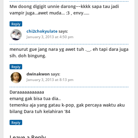
Mw doong digigit unnie darong~~kkkk sapa tau jadi
vampir juga…awet muda… :3 , envy…..
Reply
chi2chokyulate
says:
January 3, 2013 at 4:50 pm
menurut gue jang nara yg awet tuh .__. eh tapi dara juga
sih. doh bingung.
Reply
dwinakwon
says:
January 3, 2013 at 8:13 pm
Daraaaaaaaaaaa
emang gak bisa tua dia..
temenku aja yang gatau k-pop, gak percaya waktu aku
bilang Dara tuh kelahiran ’84
Reply
Leave a Reply