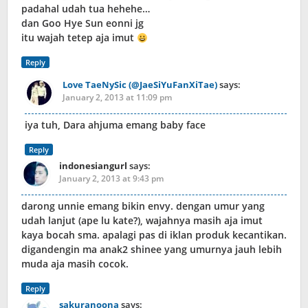
padahal udah tua hehehe…
dan Goo Hye Sun eonni jg
itu wajah tetep aja imut
Reply
Love TaeNySic (@JaeSiYuFanXiTae)
says:
January 2, 2013 at 11:09 pm
iya tuh, Dara ahjuma emang baby face
Reply
indonesiangurl
says:
January 2, 2013 at 9:43 pm
darong unnie emang bikin envy. dengan umur yang
udah lanjut (ape lu kate?), wajahnya masih aja imut
kaya bocah sma. apalagi pas di iklan produk kecantikan.
digandengin ma anak2 shinee yang umurnya jauh lebih
muda aja masih cocok.
Reply
sakuranoona
says: