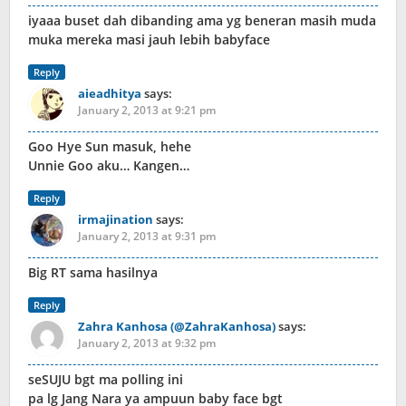
iyaaa buset dah dibanding ama yg beneran masih muda
muka mereka masi jauh lebih babyface
Reply
aieadhitya
says:
January 2, 2013 at 9:21 pm
Goo Hye Sun masuk, hehe
Unnie Goo aku… Kangen…
Reply
irmajination
says:
January 2, 2013 at 9:31 pm
Big RT sama hasilnya
Reply
Zahra Kanhosa (@ZahraKanhosa)
says:
January 2, 2013 at 9:32 pm
seSUJU bgt ma polling ini
pa lg Jang Nara ya ampuun baby face bgt