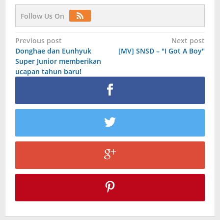
Follow Us On
Post
Previous post
Next post
Donghae dan Eunhyuk
[MV] SNSD – "I Got A Boy"
navigation
Super Junior memberikan
ucapan tahun baru!