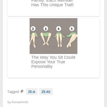
Tagged
ZE:A
ZE:A5
by
Koreanindo