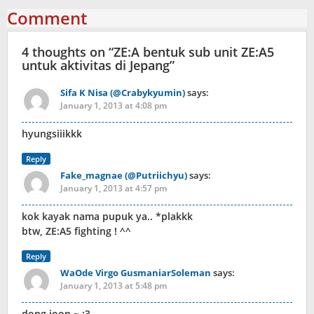
Comment
4 thoughts on “
ZE:A bentuk sub unit ZE:A5
untuk aktivitas di Jepang
”
Sifa K Nisa (@Crabykyumin)
says:
January 1, 2013 at 4:08 pm
hyungsiiikkk
Reply
Fake_magnae (@Putriichyu)
says:
January 1, 2013 at 4:57 pm
kok kayak nama pupuk ya.. *plakkk
btw, ZE:A5 fighting ! ^^
Reply
WaOde Virgo GusmaniarSoleman
says:
January 1, 2013 at 5:48 pm
dong joon ~ :3