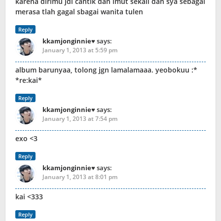
karena dirimu jdi cantik dan imut sekali dan sya sebagai
merasa tlah gagal sbagai wanita tulen
Reply
kkamjonginnie♥
says:
January 1, 2013 at 5:59 pm
album barunyaa, tolong jgn lamalamaaa. yeobokuu :*
*re:kai*
Reply
kkamjonginnie♥
says:
January 1, 2013 at 7:54 pm
exo <3
Reply
kkamjonginnie♥
says:
January 1, 2013 at 8:01 pm
kai <333
Reply