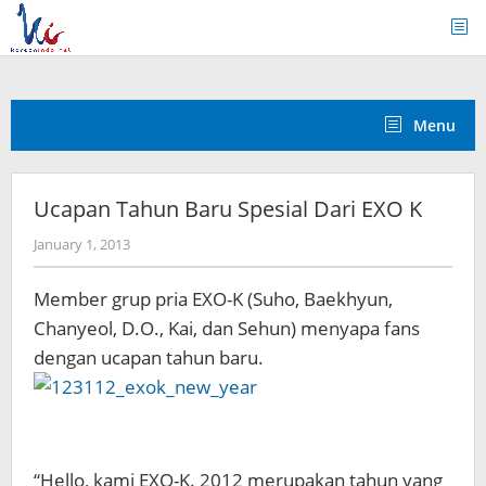
Skip
to
content
Menu
Ucapan Tahun Baru Spesial Dari EXO K
by
January 1, 2013
Koreanindo
Member grup pria EXO-K (Suho, Baekhyun,
Chanyeol, D.O., Kai, dan Sehun) menyapa fans
dengan ucapan tahun baru.
“Hello, kami EXO-K. 2012 merupakan tahun yang