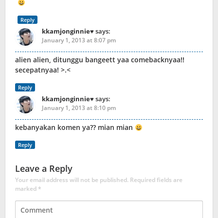
Reply
kkamjonginnie♥
says:
January 1, 2013 at 8:07 pm
alien alien, ditunggu bangeett yaa comebacknyaa!!
secepatnyaa! >.<
Reply
kkamjonginnie♥
says:
January 1, 2013 at 8:10 pm
kebanyakan komen ya?? mian mian
Reply
Leave a Reply
Your email address will not be published.
Required fields are
marked
*