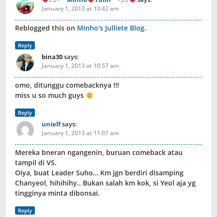
January 1, 2013 at 10:42 am
Reblogged this on
Minho's Julliete Blog
.
Reply
bina30
says:
January 1, 2013 at 10:57 am
omo, ditunggu comebacknya !!!
miss u so much guys
Reply
unielf
says:
January 1, 2013 at 11:07 am
Mereka bneran ngangenin, buruan comeback atau
tampil di VS.
Oiya, buat Leader Suho… Km jgn berdiri disamping
Chanyeol, hihihihy.. Bukan salah km kok, si Yeol aja yg
tingginya minta dibonsai.
Reply