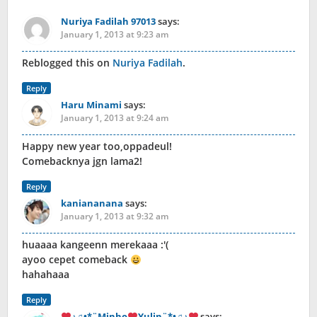
Nuriya Fadilah 97013
says:
January 1, 2013 at 9:23 am
Reblogged this on
Nuriya Fadilah
.
Reply
Haru Minami
says:
January 1, 2013 at 9:24 am
Happy new year too,oppadeul!
Comebacknya jgn lama2!
Reply
kaniananana
says:
January 1, 2013 at 9:32 am
huaaaa kangeenn merekaaa :'(
ayoo cepet comeback
hahahaaa
Reply
♪♫•*¨Minho
Yulin¨*•♫♪
says: