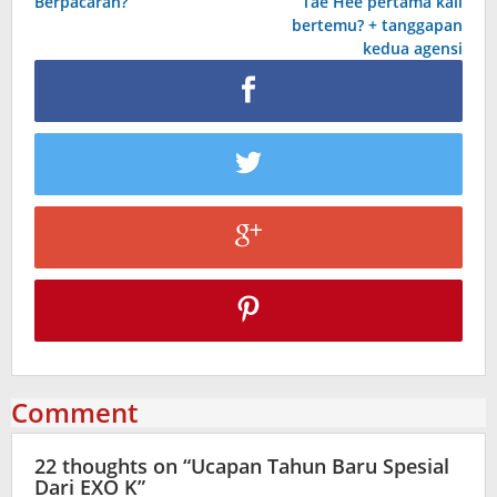
Berpacaran?
Tae Hee pertama kali
bertemu? + tanggapan
kedua agensi
Comment
22 thoughts on “
Ucapan Tahun Baru Spesial
Dari EXO K
”