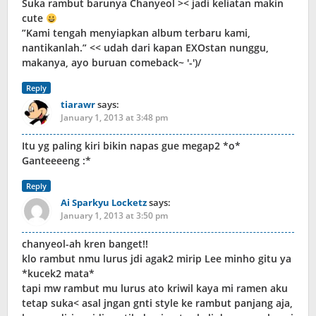
Suka rambut barunya Chanyeol >< jadi keliatan makin
cute
”Kami tengah menyiapkan album terbaru kami,
nantikanlah.” << udah dari kapan EXOstan nunggu,
makanya, ayo buruan comeback~ '-')/
Reply
tiarawr
says:
January 1, 2013 at 3:48 pm
Itu yg paling kiri bikin napas gue megap2 *o*
Ganteeeeng :*
Reply
Ai Sparkyu Locketz
says:
January 1, 2013 at 3:50 pm
chanyeol-ah kren banget!!
klo rambut nmu lurus jdi agak2 mirip Lee minho gitu ya
*kucek2 mata*
tapi mw rambut mu lurus ato kriwil kaya mi ramen aku
tetap suka< asal jngan gnti style ke rambut panjang aja,