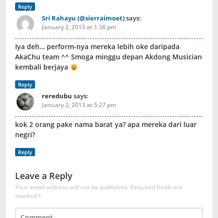
Reply
Sri Rahayu (@sierraimoet)
says:
January 2, 2013 at 1:38 pm
Iya deh… perform-nya mereka lebih oke daripada
AkaChu team ^^ Smoga minggu depan Akdong Musician
kembali berjaya
Reply
reredubu
says:
January 2, 2013 at 5:27 pm
kok 2 orang pake nama barat ya? apa mereka dari luar
negri?
Reply
Leave a Reply
Your email address will not be published.
Required fields are
marked
*