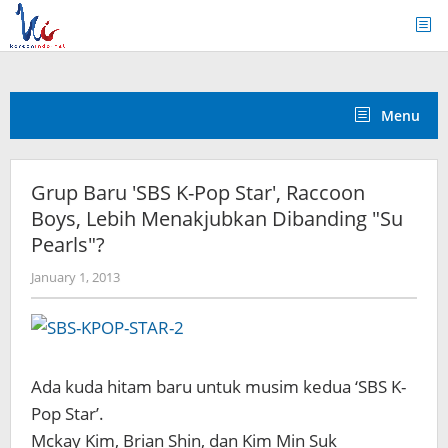
Skip
to
content
Menu
Grup Baru 'SBS K-Pop Star', Raccoon
Boys, Lebih Menakjubkan Dibanding "Su
Pearls"?
by
January 1, 2013
Koreanindo
Ada kuda hitam baru untuk musim kedua ‘SBS K-
Pop Star’.
Mckay Kim, Brian Shin, dan Kim Min Suk