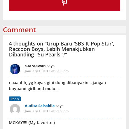
Comment
4 thoughts on “
Grup Baru 'SBS K-Pop Star',
Raccoon Boys, Lebih Menakjubkan
Dibanding "Su Pearls"?
”
suaraawan
says:
January 1, 2013 at 8:03 pm
naaahhh, yg kayak gini dong dibanyakin… jangan
boyband girlband mulu…
Reply
Audisa Salsabila
says:
January 1, 2013 at 9:09 pm
MCKAY!!!! (My favorite!)