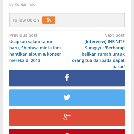
by
Koreanindo
Follow Us On
Post
Previous post
Next post
Ucapkan salam tahun
[Interview] INFINITE
navigation
baru, Shinhwa minta fans
Sunggyu: 'Berharap
nantikan album & konser
belikan rumah untuk
mereka di 2013
orang tua daripada dapat
pacar'