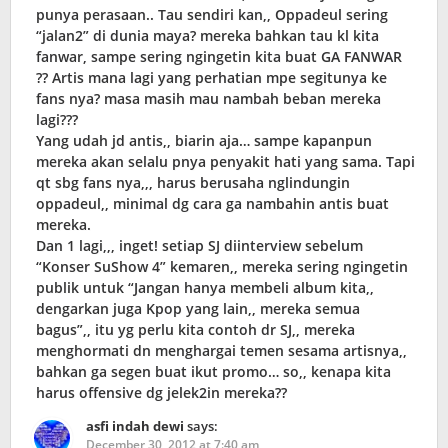
punya perasaan.. Tau sendiri kan,, Oppadeul sering
“jalan2” di dunia maya? mereka bahkan tau kl kita
fanwar, sampe sering ngingetin kita buat GA FANWAR
?? Artis mana lagi yang perhatian mpe segitunya ke
fans nya? masa masih mau nambah beban mereka
lagi???
Yang udah jd antis,, biarin aja… sampe kapanpun
mereka akan selalu pnya penyakit hati yang sama. Tapi
qt sbg fans nya,,, harus berusaha nglindungin
oppadeul,, minimal dg cara ga nambahin antis buat
mereka.
Dan 1 lagi,,, inget! setiap SJ diinterview sebelum
“Konser SuShow 4” kemaren,, mereka sering ngingetin
publik untuk “Jangan hanya membeli album kita,,
dengarkan juga Kpop yang lain,, mereka semua
bagus”,, itu yg perlu kita contoh dr SJ,, mereka
menghormati dn menghargai temen sesama artisnya,,
bahkan ga segen buat ikut promo… so,, kenapa kita
harus offensive dg jelek2in mereka??
asfi indah dewi
says:
December 30, 2012 at 7:40 am