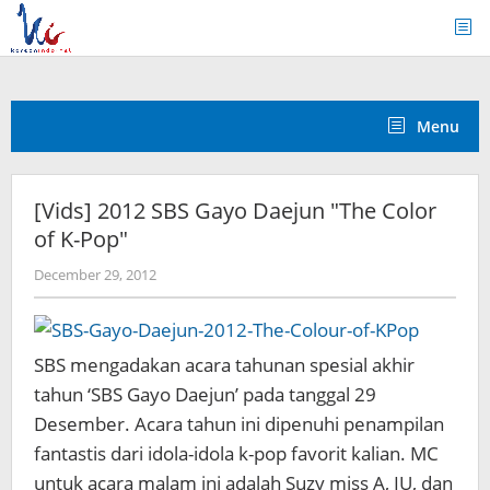
Skip
to
content
Menu
[Vids] 2012 SBS Gayo Daejun "The Color
of K-Pop"
by
December 29, 2012
Koreanindo
SBS mengadakan acara tahunan spesial akhir
tahun ‘SBS Gayo Daejun’ pada tanggal 29
Desember. Acara tahun ini dipenuhi penampilan
fantastis dari idola-idola k-pop favorit kalian. MC
untuk acara malam ini adalah Suzy miss A, IU, dan