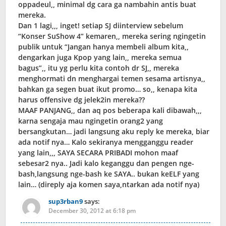
oppadeul,, minimal dg cara ga nambahin antis buat
mereka.
Dan 1 lagi,,, inget! setiap SJ diinterview sebelum
“Konser SuShow 4” kemaren,, mereka sering ngingetin
publik untuk “Jangan hanya membeli album kita,,
dengarkan juga Kpop yang lain,, mereka semua
bagus”,, itu yg perlu kita contoh dr SJ,, mereka
menghormati dn menghargai temen sesama artisnya,,
bahkan ga segen buat ikut promo… so,, kenapa kita
harus offensive dg jelek2in mereka??
MAAF PANJANG,, dan aq pos beberapa kali dibawah,,,
karna sengaja mau ngingetin orang2 yang
bersangkutan… jadi langsung aku reply ke mereka, biar
ada notif nya… Kalo sekiranya mengganggu reader
yang lain,,, SAYA SECARA PRIBADI mohon maaf
sebesar2 nya.. Jadi kalo keganggu dan pengen nge-
bash,langsung nge-bash ke SAYA.. bukan keELF yang
lain… (direply aja komen saya,ntarkan ada notif nya)
sup3rban9
says:
December 30, 2012 at 6:18 pm