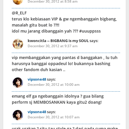
December 30, 2012 at 8:58 am
@R_ELF
terus klo kebiasaan VIP & gw ngembanggain bigbang,
masalah gitu buat lo ??!!
idol mu jarang dibanggain yah ??? #uuuppsss
kwoncitla -- BIGBANG is my SOUL
says:
December 30, 2012 at 9:37 am
vip membanggakan yang pantas d banggakan , lu tuh
harusnya banggai oppadeul lo! bukannya bashing
other fandom duh kasian ..
vipsone48
says:
December 30, 2012 at 10:00 am
emang elf ga ngebanggain idolnya ? gua bilang
perform sj MEMBOSANKAN kaya gitu2 doang!
vipsone48
says:
December 30, 2012 at 10:07 am
urak urakan ? situ tau style ga ? dari pada cuma make