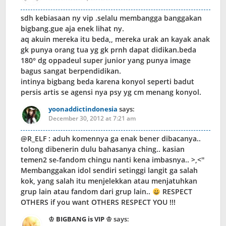
sdh kebiasaan ny vip .selalu membangga banggakan
bigbang.gue aja enek lihat ny.
aq akuin mereka itu beda,, mereka urak an kayak anak
gk punya orang tua yg gk prnh dapat didikan.beda
180° dg oppadeul super junior yang punya image
bagus sangat berpendidikan.
intinya bigbang beda karena konyol seperti badut
persis artis se agensi nya psy yg cm menang konyol.
yoonaddictindonesia
says:
December 30, 2012 at 7:21 am
@R_ELF : aduh komennya ga enak bener dibacanya..
tolong dibenerin dulu bahasanya ching.. kasian
temen2 se-fandom chingu nanti kena imbasnya.. >,<''
Membanggakan idol sendiri setinggi langit ga salah
kok, yang salah itu menjelekkan atau menjatuhkan
grup lain atau fandom dari grup lain..
RESPECT
OTHERS if you want OTHERS RESPECT YOU !!!
♔ BIGBANG is VIP ♔
says: