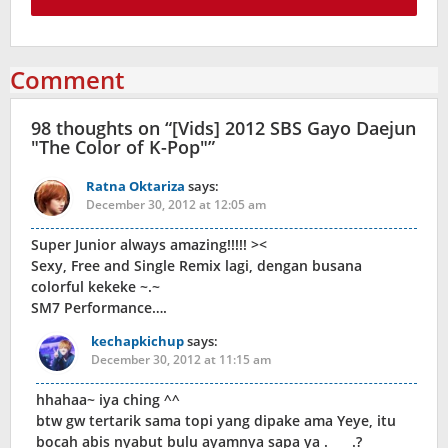
Comment
98 thoughts on “
[Vids] 2012 SBS Gayo Daejun
"The Color of K-Pop"
”
Ratna Oktariza
says:
December 30, 2012 at 12:05 am
Super Junior always amazing!!!!! ><
Sexy, Free and Single Remix lagi, dengan busana
colorful kekeke ~.~
SM7 Performance….
kechapkichup
says:
December 30, 2012 at 11:15 am
hhahaa~ iya ching ^^
btw gw tertarik sama topi yang dipake ama Yeye, itu
bocah abis nyabut bulu ayamnya sapa ya .____.?