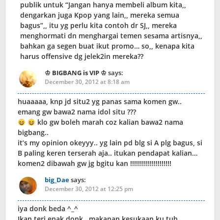
publik untuk “Jangan hanya membeli album kita,,
dengarkan juga Kpop yang lain,, mereka semua
bagus”,, itu yg perlu kita contoh dr SJ,, mereka
menghormati dn menghargai temen sesama artisnya,,
bahkan ga segen buat ikut promo… so,, kenapa kita
harus offensive dg jelek2in mereka??
♔ BIGBANG is VIP ♔
says:
December 30, 2012 at 8:18 am
huaaaaa, knp jd situ2 yg panas sama komen gw..
emang gw bawa2 nama idol situ ???
klo gw boleh marah coz kalian bawa2 nama
bigbang..
it’s my opinion okeyyy.. yg lain pd blg si A plg bagus, si
B paling keren terserah aja.. itukan pendapat kalian…
komen2 dibawah gw jg bgitu kan !!!!!!!!!!!!!!!!!!!!!
big_Dae
says:
December 30, 2012 at 12:25 pm
iya donk beda ^_^
Ikan teri enak donk,, makanan kesukaan ku tuh,,