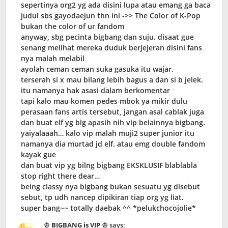
sepertinya org2 yg ada disini lupa atau emang ga baca
judul sbs gayodaejun thn ini ->> The Color of K-Pop
bukan the color of ur fandom
anyway, sbg pecinta bigbang dan suju. disaat gue
senang melihat mereka duduk berjejeran disini fans
nya malah melabil
ayolah ceman ceman suka gasuka itu wajar.
terserah si x mau bilang lebih bagus a dan si b jelek.
itu namanya hak asasi dalam berkomentar
tapi kalo mau komen pedes mbok ya mikir dulu
perasaan fans artis tersebut, jangan asal cablak juga
dan buat elf yg blg apasih nih vip belainnya bigbang.
yaiyalaaah… kalo vip malah muji2 super junior itu
namanya dia murtad jd elf. atau emg double fandom
kayak gue
dan buat vip yg bilng bigbang EKSKLUSIF blablabla
stop right there dear…
being classy nya bigbang bukan sesuatu yg disebut
sebut, tp udh nancep dipikiran tiap org yg liat.
super bang~~ totally daebak ^^ *pelukchocojolie*
♔ BIGBANG is VIP ♔
says: