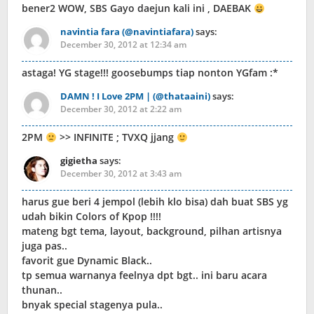
bener2 WOW, SBS Gayo daejun kali ini , DAEBAK
navintia fara (@navintiafara)
says:
December 30, 2012 at 12:34 am
astaga! YG stage!!! goosebumps tiap nonton YGfam :*
DAMN ! I Love 2PM | (@thataaini)
says:
December 30, 2012 at 2:22 am
2PM
>> INFINITE ; TVXQ jjang
gigietha
says:
December 30, 2012 at 3:43 am
harus gue beri 4 jempol (lebih klo bisa) dah buat SBS yg
udah bikin Colors of Kpop !!!!
mateng bgt tema, layout, background, pilhan artisnya
juga pas..
favorit gue Dynamic Black..
tp semua warnanya feelnya dpt bgt.. ini baru acara
thunan..
bnyak special stagenya pula..