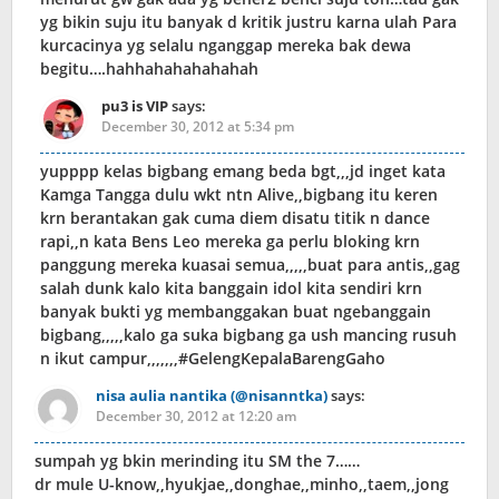
yg bikin suju itu banyak d kritik justru karna ulah Para
kurcacinya yg selalu nganggap mereka bak dewa
begitu….hahhahahahahahah
pu3 is VIP
says:
December 30, 2012 at 5:34 pm
yupppp kelas bigbang emang beda bgt,,,jd inget kata
Kamga Tangga dulu wkt ntn Alive,,bigbang itu keren
krn berantakan gak cuma diem disatu titik n dance
rapi,,n kata Bens Leo mereka ga perlu bloking krn
panggung mereka kuasai semua,,,,,buat para antis,,gag
salah dunk kalo kita banggain idol kita sendiri krn
banyak bukti yg membanggakan buat ngebanggain
bigbang,,,,,kalo ga suka bigbang ga ush mancing rusuh
n ikut campur,,,,,,,#GelengKepalaBarengGaho
nisa aulia nantika (@nisanntka)
says:
December 30, 2012 at 12:20 am
sumpah yg bkin merinding itu SM the 7……
dr mule U-know,,hyukjae,,donghae,,minho,,taem,,jong