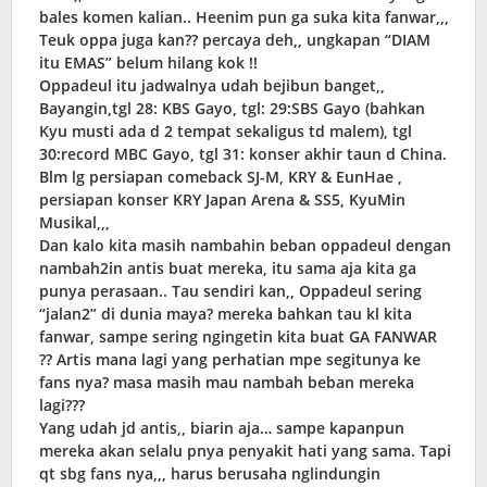
bales komen kalian.. Heenim pun ga suka kita fanwar,,,
Teuk oppa juga kan?? percaya deh,, ungkapan “DIAM
itu EMAS” belum hilang kok !!
Oppadeul itu jadwalnya udah bejibun banget,,
Bayangin,tgl 28: KBS Gayo, tgl: 29:SBS Gayo (bahkan
Kyu musti ada d 2 tempat sekaligus td malem), tgl
30:record MBC Gayo, tgl 31: konser akhir taun d China.
Blm lg persiapan comeback SJ-M, KRY & EunHae ,
persiapan konser KRY Japan Arena & SS5, KyuMin
Musikal,,,
Dan kalo kita masih nambahin beban oppadeul dengan
nambah2in antis buat mereka, itu sama aja kita ga
punya perasaan.. Tau sendiri kan,, Oppadeul sering
“jalan2” di dunia maya? mereka bahkan tau kl kita
fanwar, sampe sering ngingetin kita buat GA FANWAR
?? Artis mana lagi yang perhatian mpe segitunya ke
fans nya? masa masih mau nambah beban mereka
lagi???
Yang udah jd antis,, biarin aja… sampe kapanpun
mereka akan selalu pnya penyakit hati yang sama. Tapi
qt sbg fans nya,,, harus berusaha nglindungin