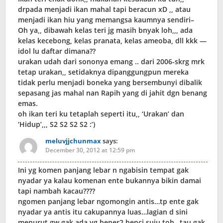
drpada menjadi ikan mahal tapi beracun xD ,, atau
menjadi ikan hiu yang memangsa kaumnya sendiri–
Oh ya,, dibawah kelas teri jg masih bnyak loh,,, ada
kelas kecebong, kelas pranata, kelas ameoba, dll kkk —
idol lu daftar dimana??
urakan udah dari sononya emang .. dari 2006-skrg mrk
tetap urakan,, setidaknya dipanggungpun mereka
tidak perlu menjadi boneka yang bersembunyi dibalik
sepasang jas mahal nan Rapih yang di jahit dgn benang
emas.
oh ikan teri ku tetaplah seperti itu,, ‘Urakan’ dan
‘Hidup’,,, S2 S2 S2 S2 :’)
meluvjjchunmax
says:
December 30, 2012 at 12:59 pm
Ini yg komen panjang lebar n ngabisin tempat gak
nyadar ya kalau komenan ente bukannya bikin damai
tapi nambah kacau????
ngomen panjang lebar ngomongin antis…tp ente gak
nyadar ya antis itu cakupannya luas…lagian d sini
menurut gw gak ada yg bener2 benci suju toh…tau gak