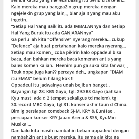
semua kata2 yang mereka bilang itu perlu kita telen…
Kalo mereka mau bangga2in grup mereka dengan
ngejelekin grup yang lain,,, biar aja !! yang mau aku
ingetin..
“Setiap Hal Yang Baik itu ada IMBALANnya dan Setiap
Hal Yang Buruk itu ada GANJARANnya”
Ga perlu lah kita “Offensive” nyerang mereka… cukup
“Defence” aja buat pertahanan kalo mereka nyerang…
Setiap mau komen,, coba pikirin kalo oppadeul bisa
baca,,dan bahkan mereka baca komenan antis yang
bales komen kalian.. Heenim pun ga suka kita fanwar,,,
Teuk oppa juga kan?? percaya deh,, ungkapan “DIAM
itu EMAS” belum hilang kok !!
Oppadeul itu jadwalnya udah bejibun banget,,
Bayangin,tgl 28: KBS Gayo, tgl: 29:SBS Gayo (bahkan
Kyu musti ada d 2 tempat sekaligus td malem), tgl
30:record MBC Gayo, tgl 31: konser akhir taun d China.
Blm lg persiapan comeback SJ-M, KRY & EunHae ,
persiapan konser KRY Japan Arena & SS5, KyuMin
Musikal,,,
Dan kalo kita masih nambahin beban oppadeul dengan
nambah2in antis buat mereka, itu sama aja kita ga