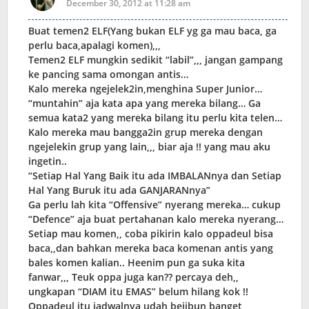
December 30, 2012 at 11:28 am
Buat temen2 ELF(Yang bukan ELF yg ga mau baca, ga
perlu baca,apalagi komen),,,
Temen2 ELF mungkin sedikit “labil”,,, jangan gampang
ke pancing sama omongan antis…
Kalo mereka ngejelek2in,menghina Super Junior…
“muntahin” aja kata apa yang mereka bilang… Ga
semua kata2 yang mereka bilang itu perlu kita telen…
Kalo mereka mau bangga2in grup mereka dengan
ngejelekin grup yang lain,,, biar aja !! yang mau aku
ingetin..
“Setiap Hal Yang Baik itu ada IMBALANnya dan Setiap
Hal Yang Buruk itu ada GANJARANnya”
Ga perlu lah kita “Offensive” nyerang mereka… cukup
“Defence” aja buat pertahanan kalo mereka nyerang…
Setiap mau komen,, coba pikirin kalo oppadeul bisa
baca,,dan bahkan mereka baca komenan antis yang
bales komen kalian.. Heenim pun ga suka kita
fanwar,,, Teuk oppa juga kan?? percaya deh,,
ungkapan “DIAM itu EMAS” belum hilang kok !!
Oppadeul itu jadwalnya udah bejibun banget,,