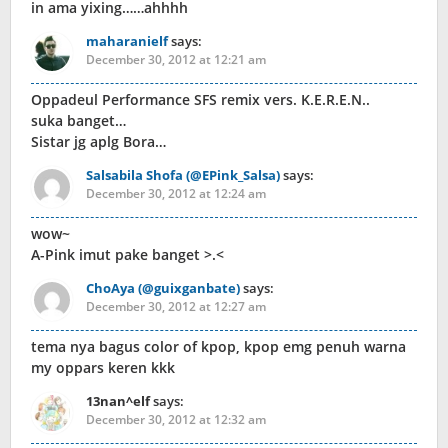
in ama yixing……ahhhh
maharanielf
says:
December 30, 2012 at 12:21 am
Oppadeul Performance SFS remix vers. K.E.R.E.N..
suka banget…
Sistar jg aplg Bora…
Salsabila Shofa (@EPink_Salsa)
says:
December 30, 2012 at 12:24 am
wow~
A-Pink imut pake banget >.<
ChoAya (@guixganbate)
says:
December 30, 2012 at 12:27 am
tema nya bagus color of kpop, kpop emg penuh warna
my oppars keren kkk
13nan^elf
says:
December 30, 2012 at 12:32 am