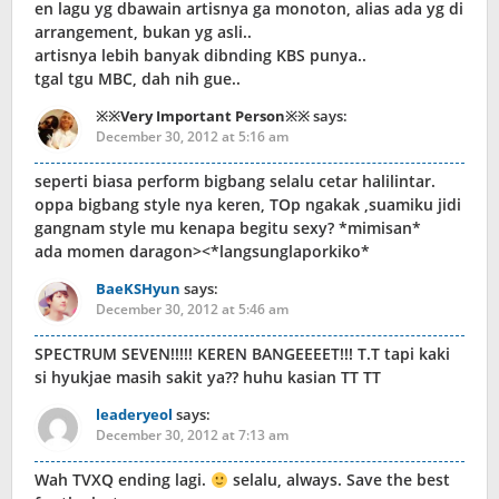
en lagu yg dbawain artisnya ga monoton, alias ada yg di
arrangement, bukan yg asli..
artisnya lebih banyak dibnding KBS punya..
tgal tgu MBC, dah nih gue..
※※Very Important Person※※
says:
December 30, 2012 at 5:16 am
seperti biasa perform bigbang selalu cetar halilintar.
oppa bigbang style nya keren, TOp ngakak ,suamiku jidi
gangnam style mu kenapa begitu sexy? *mimisan*
ada momen daragon><*langsunglaporkiko*
BaeKSHyun
says:
December 30, 2012 at 5:46 am
SPECTRUM SEVEN!!!!! KEREN BANGEEEET!!! T.T tapi kaki
si hyukjae masih sakit ya?? huhu kasian TT TT
leaderyeol
says:
December 30, 2012 at 7:13 am
Wah TVXQ ending lagi.
selalu, always. Save the best