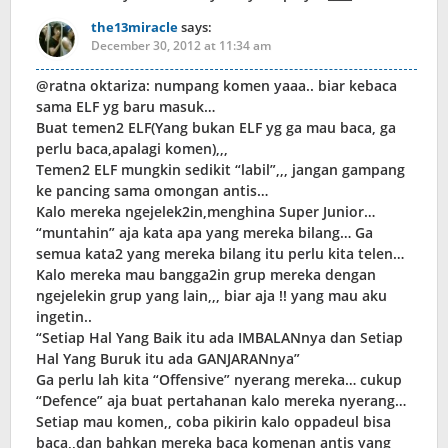
the13miracle
says:
December 30, 2012 at 11:34 am
@ratna oktariza: numpang komen yaaa.. biar kebaca
sama ELF yg baru masuk…
Buat temen2 ELF(Yang bukan ELF yg ga mau baca, ga
perlu baca,apalagi komen),,,
Temen2 ELF mungkin sedikit “labil”,,, jangan gampang
ke pancing sama omongan antis…
Kalo mereka ngejelek2in,menghina Super Junior…
“muntahin” aja kata apa yang mereka bilang… Ga
semua kata2 yang mereka bilang itu perlu kita telen…
Kalo mereka mau bangga2in grup mereka dengan
ngejelekin grup yang lain,,, biar aja !! yang mau aku
ingetin..
“Setiap Hal Yang Baik itu ada IMBALANnya dan Setiap
Hal Yang Buruk itu ada GANJARANnya”
Ga perlu lah kita “Offensive” nyerang mereka… cukup
“Defence” aja buat pertahanan kalo mereka nyerang…
Setiap mau komen,, coba pikirin kalo oppadeul bisa
baca,,dan bahkan mereka baca komenan antis yang