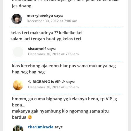
jas doang
merrylovekyu
says:
December 30, 2012 at 7:06 am
kelas teri maksudnya ?? kelkelkelkel
salam jari tengah buat yg kelas teri
siscamelf
says:
December 30, 2012 at 7:09 am
klas kecebong aja eonn.biar pas sama mukanya.hag
hag hag hag hag
♔ BIGBANG is VIP ♔
says:
December 30, 2012 at 8:56 am
hmmm, ga cuma bigbang yg kelasnya beda, tp VIP jg
beda…
makanya gak nyambung klo ngomong sama situ
berdua
the13miracle
says: