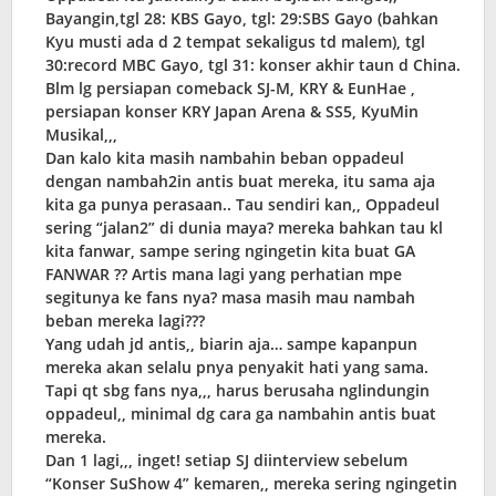
Bayangin,tgl 28: KBS Gayo, tgl: 29:SBS Gayo (bahkan
Kyu musti ada d 2 tempat sekaligus td malem), tgl
30:record MBC Gayo, tgl 31: konser akhir taun d China.
Blm lg persiapan comeback SJ-M, KRY & EunHae ,
persiapan konser KRY Japan Arena & SS5, KyuMin
Musikal,,,
Dan kalo kita masih nambahin beban oppadeul
dengan nambah2in antis buat mereka, itu sama aja
kita ga punya perasaan.. Tau sendiri kan,, Oppadeul
sering “jalan2” di dunia maya? mereka bahkan tau kl
kita fanwar, sampe sering ngingetin kita buat GA
FANWAR ?? Artis mana lagi yang perhatian mpe
segitunya ke fans nya? masa masih mau nambah
beban mereka lagi???
Yang udah jd antis,, biarin aja… sampe kapanpun
mereka akan selalu pnya penyakit hati yang sama.
Tapi qt sbg fans nya,,, harus berusaha nglindungin
oppadeul,, minimal dg cara ga nambahin antis buat
mereka.
Dan 1 lagi,,, inget! setiap SJ diinterview sebelum
“Konser SuShow 4” kemaren,, mereka sering ngingetin