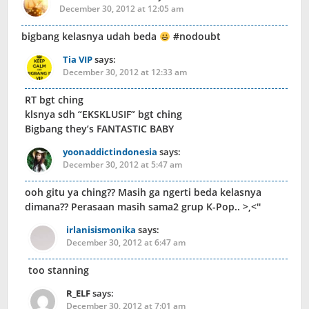
December 30, 2012 at 12:05 am
bigbang kelasnya udah beda
#nodoubt
Tia VIP
says:
December 30, 2012 at 12:33 am
RT bgt ching
klsnya sdh “EKSKLUSIF” bgt ching
Bigbang they’s FANTASTIC BABY
yoonaddictindonesia
says:
December 30, 2012 at 5:47 am
ooh gitu ya ching?? Masih ga ngerti beda kelasnya
dimana?? Perasaan masih sama2 grup K-Pop.. >,<''
irlanisismonika
says:
December 30, 2012 at 6:47 am
too stanning
R_ELF
says:
December 30, 2012 at 7:01 am