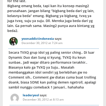
for the last.
Bigbang emang beda, tapi kan itu konsep masing2
perusahaan. Jangan bilang “bigbang beda dari yg lain,
kelasnya beda” emang. Bigbang ya bigbang, tvxq ya
juga tvxq, suju ya suju. Dll. Mereka juga beda dari yg
lain. Ga pernah sama. Masing2 punya aura bintang yg
beda2.
yoonaddictindonesia
says:
December 30, 2012 at 7:24 am
Secara TVXQ grup idol yg paling senior ching.. Di luar
Dynamic Duo dan Sung si kyung, TVXQ itu keun
sunbae.. Jadi wajar ditaro performance terakhir..
Biasanya kalo ga TVXQ ya Suju.. Masalah
membanggakan idol sendiri yg berlebihan gw no
Comment sih.. Comment gw diatas cuma buat trolling
doank, biasa SONE kan paling demen ngetroll, apalagi
sambil nunggu comeback 1 Januari.. hahahaha
leaderyeol
says:
December 30, 2012 at 8:13 am