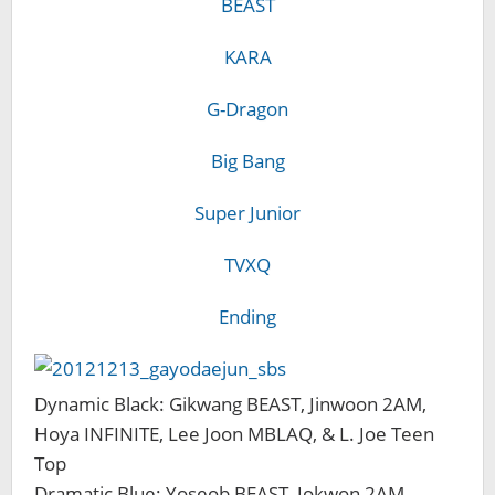
BEAST
KARA
G-Dragon
Big Bang
Super Junior
TVXQ
Ending
Dynamic Black: Gikwang BEAST, Jinwoon 2AM,
Hoya INFINITE, Lee Joon MBLAQ, & L. Joe Teen
Top
Dramatic Blue: Yoseob BEAST, Jokwon 2AM,