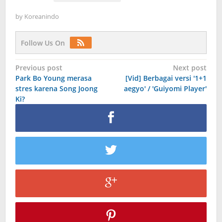
by
Koreanindo
Follow Us On
Post
Previous post
Next post
Park Bo Young merasa
[Vid] Berbagai versi '1+1
navigation
stres karena Song Joong
aegyo' / 'Guiyomi Player'
Ki?