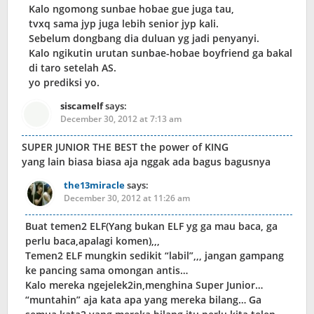
Kalo ngomong sunbae hobae gue juga tau,
tvxq sama jyp juga lebih senior jyp kali.
Sebelum dongbang dia duluan yg jadi penyanyi.
Kalo ngikutin urutan sunbae-hobae boyfriend ga bakal
di taro setelah AS.
yo prediksi yo.
siscamelf
says:
December 30, 2012 at 7:13 am
SUPER JUNIOR THE BEST the power of KING
yang lain biasa biasa aja nggak ada bagus bagusnya
the13miracle
says:
December 30, 2012 at 11:26 am
Buat temen2 ELF(Yang bukan ELF yg ga mau baca, ga
perlu baca,apalagi komen),,,
Temen2 ELF mungkin sedikit “labil”,,, jangan gampang
ke pancing sama omongan antis…
Kalo mereka ngejelek2in,menghina Super Junior…
“muntahin” aja kata apa yang mereka bilang… Ga