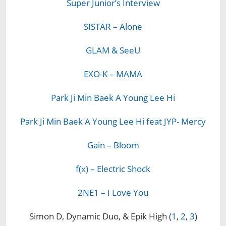
Super Junior’s Interview
SISTAR – Alone
GLAM & SeeU
EXO-K – MAMA
Park Ji Min Baek A Young Lee Hi
Park Ji Min Baek A Young Lee Hi feat JYP- Mercy
Gain – Bloom
f(x) – Electric Shock
2NE1 – I Love You
Simon D, Dynamic Duo, & Epik High (
1
,
2
,
3
)