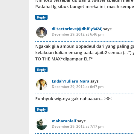
Nih foto tersebar duluan d.twitter sbelum mer
Padahal lg sibuk banget mreka ini, masih sempe
Reply
diitactorlove(@dhifly3424)
says:
December 29, 2012 at 6:46 pm
Ngakak gila ampun oppadeul dari yang paling g
kelakuan kalian emang pada ajaib2 semua (- -“)
TO THE MAX*digampar ELF*
Reply
EndahYuliarniNara
says:
December 29, 2012 at 6:47 pm
Eunhyuk wig-nya gak nahaaaan… >0<
Reply
maharanielf
says:
December 29, 2012 at 7:17 pm