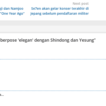
Next post
ji dan Namjoo
Se7en akan gelar konser terakhir di
u “One Year Ago“
Jepang sebelum pendaftaran militer
 berpose 'elegan' dengan Shindong dan Yesung
”
ga…