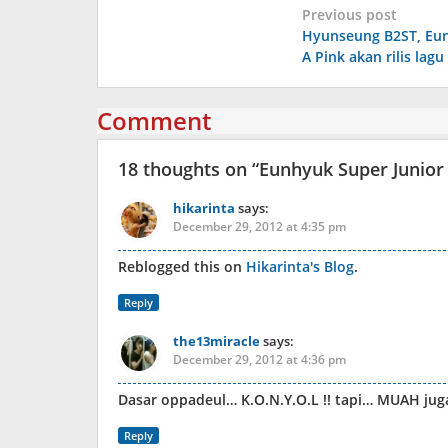
Post
Previous post
Hyunseung B2ST, Eun
navigation
A Pink akan rilis lag
Comment
18 thoughts on “
Eunhyuk Super Junior
hikarinta
says:
December 29, 2012 at 4:35 pm
Reblogged this on
Hikarinta's Blog
.
Reply
the13miracle
says:
December 29, 2012 at 4:36 pm
Dasar oppadeul… K.O.N.Y.O.L !! tapi… MUAH ju
Reply