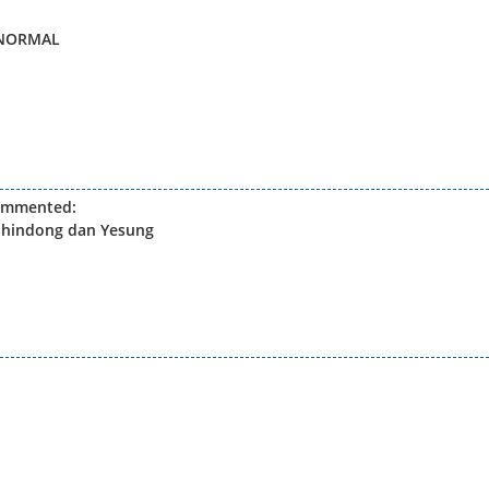
ABNORMAL
ommented:
 Shindong dan Yesung