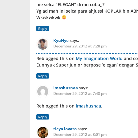
nie selca “ELEGAN” drmn coba,,?
Yg ad mah ini selca para ahjussi KOPLAK bin 
Wkwkwkwk
Reply
KyuHye
says:
December 29, 2012 at 7:28 pm
Reblogged this on
My Imagination World
and c
Eunhyuk Super Junior berpose ‘elegan’ dengan
Reply
imashusnaa
says:
December 29, 2012 at 7:48 pm
Reblogged this on
imashusnaa
.
Reply
ticya lovato
says:
December 29, 2012 at 8:01 pm