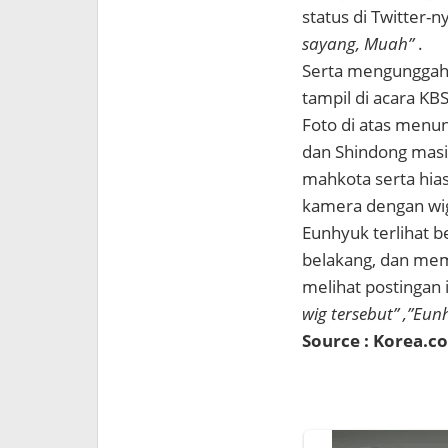
status di Twitter-
sayang, Muah”
.
Serta mengunggah 
tampil di acara KBS
Foto di atas menu
dan Shindong mas
mahkota serta hia
kamera dengan wig
Eunhyuk terlihat b
belakang, dan mem
melihat postingan
wig tersebut” ,”Eunh
Source : Korea.c