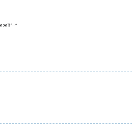
 apa?!^~^