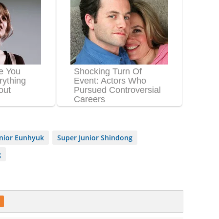
unior Eunhyuk
Super Junior Shindong
g