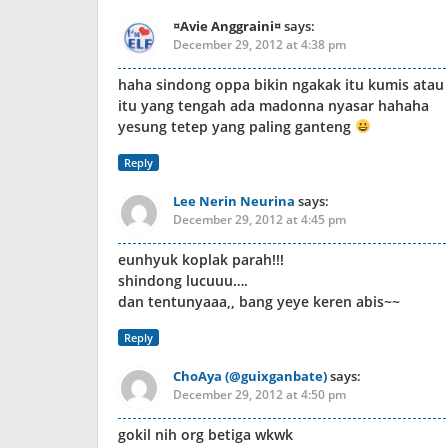
¤Avie Anggraini¤
says:
December 29, 2012 at 4:38 pm
haha sindong oppa bikin ngakak itu kumis atau
itu yang tengah ada madonna nyasar hahaha
yesung tetep yang paling ganteng
Reply
Lee Nerin Neurina
says:
December 29, 2012 at 4:45 pm
eunhyuk koplak parah!!!
shindong lucuuu….
dan tentunyaaa,, bang yeye keren abis~~
Reply
ChoAya (@guixganbate)
says:
December 29, 2012 at 4:50 pm
gokil nih org betiga wkwk