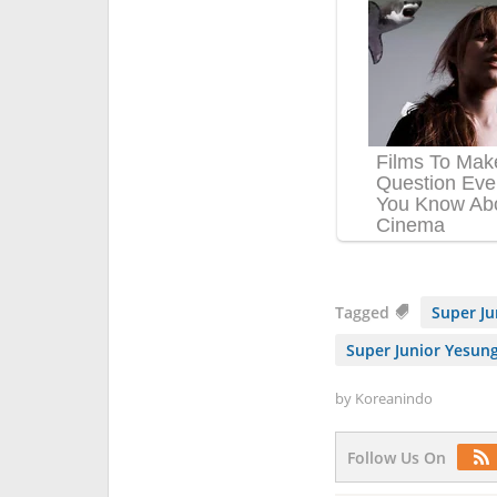
Tagged
Super J
Super Junior Yesun
by
Koreanindo
Follow Us On