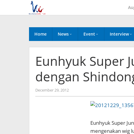
Skip
Au
to
content
Home
News
Event
Interview
Eunhyuk Super Ju
dengan Shindon
by
December 29, 2012
Koreanindo
Eunhyuk Super Juni
mengenakan wig lu