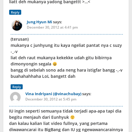
liatt deh mukanya yadong bangettt >…<
Reply
Jung Hyun Mi
says:
December 30, 2012 at 4:41 pm
(terusan)
mukanya c junhyung itu kaya ngeliat pantat nya c suzy
-_-v
liat deh raut mukanya kekekke udah gitu bibirnya
dimonyongin segala
bangg di sebelah sono ada neng hara istigfar bangg -,-v
buahahahhaha LoL bangett dah
Reply
Vina Indriyani (@vinachubay)
says:
December 30, 2012 at 5:45 pm
IU ingin seperti semuanya tidak terjadi apa-apa tapi dia
begitu menjauh dari Eunhyuk
dan kalau kalian liat video fullnya, yang pertama
diwawancarai itu BigBang dan IU yg ngewawancarainnya