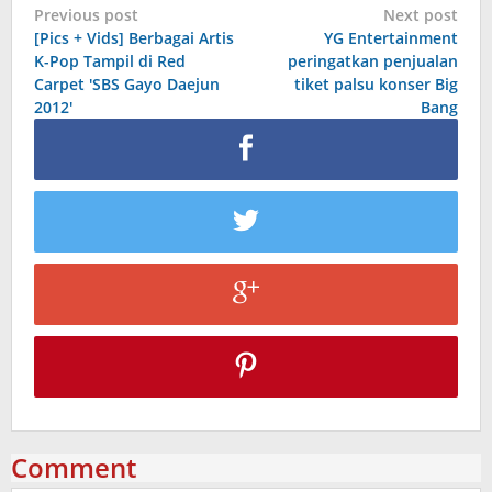
Post
Previous post
Next post
[Pics + Vids] Berbagai Artis
YG Entertainment
navigation
K-Pop Tampil di Red
peringatkan penjualan
Carpet 'SBS Gayo Daejun
tiket palsu konser Big
2012'
Bang
Comment