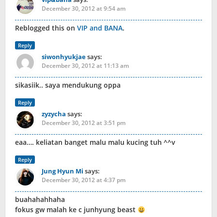
December 30, 2012 at 9:54 am
Reblogged this on
VIP and BANA
.
Reply
siwonhyukjae
says:
December 30, 2012 at 11:13 am
sikasiik.. saya mendukung oppa
Reply
zyzycha
says:
December 30, 2012 at 3:51 pm
eaa…. keliatan banget malu malu kucing tuh ^^v
Reply
Jung Hyun Mi
says:
December 30, 2012 at 4:37 pm
buahahahhaha
fokus gw malah ke c junhyung beast