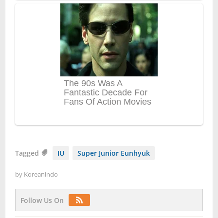
Tagged
IU
Super Junior Eunhyuk
by
Koreanindo
Follow Us On