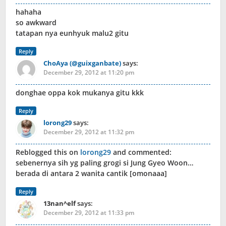
hahaha
so awkward
tatapan nya eunhyuk malu2 gitu
Reply
ChoAya (@guixganbate)
says:
December 29, 2012 at 11:20 pm
donghae oppa kok mukanya gitu kkk
Reply
lorong29
says:
December 29, 2012 at 11:32 pm
Reblogged this on
lorong29
and commented:
sebenernya sih yg paling grogi si Jung Gyeo Woon…
berada di antara 2 wanita cantik [omonaaa]
Reply
13nan^elf
says:
December 29, 2012 at 11:33 pm