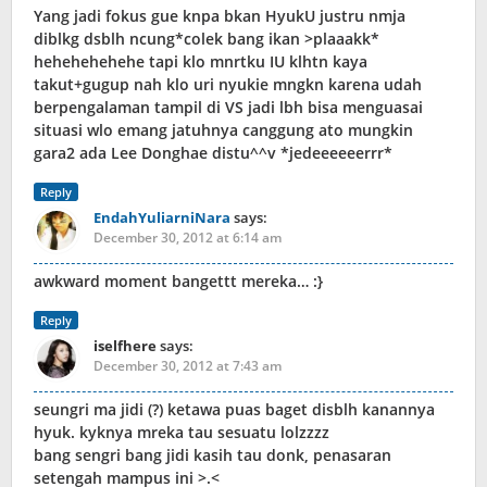
Yang jadi fokus gue knpa bkan HyukU justru nmja
diblkg dsblh ncung*colek bang ikan >plaaakk*
hehehehehehe tapi klo mnrtku IU klhtn kaya
takut+gugup nah klo uri nyukie mngkn karena udah
berpengalaman tampil di VS jadi lbh bisa menguasai
situasi wlo emang jatuhnya canggung ato mungkin
gara2 ada Lee Donghae distu^^v *jedeeeeeerrr*
Reply
EndahYuliarniNara
says:
December 30, 2012 at 6:14 am
awkward moment bangettt mereka… :}
Reply
iselfhere
says:
December 30, 2012 at 7:43 am
seungri ma jidi (?) ketawa puas baget disblh kanannya
hyuk. kyknya mreka tau sesuatu lolzzzz
bang sengri bang jidi kasih tau donk, penasaran
setengah mampus ini >.<