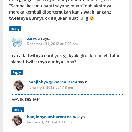
“Sampai ketemu nanti sayang muah” nah akhirnya
mereka kembali dipertemukan kan ? waah jangan2
tweetnya Eunhyuk ditujukan buat IU lg
Reply
azroqu
says:
December 31, 2012 at 7:09 pm
oya ada twitnya eunhyuk yg kyak gitu. klo boleh tahu
alamat twitternya eunhyuk apa?
Reply
hanjinhyo @SharonLee94
says:
January 3, 2013 at 1:18 pm
@AllRiseSilver
Reply
hanjinhyo @SharonLee94
says:
January 3, 2013 at 1:11 pm