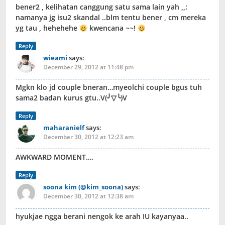
bener2 , kelihatan canggung satu sama lain yah ,,:
namanya jg isu2 skandal ..blm tentu bener , cm mereka
yg tau , hehehehe
kwencana ~~!
Reply
wieami
says:
December 29, 2012 at 11:48 pm
Mgkn klo jd couple bneran…myeolchi couple bgus tuh
sama2 badan kurus gtu..V(╯▽╰)V
Reply
maharanielf
says:
December 30, 2012 at 12:23 am
AWKWARD MOMENT….
Reply
soona kim (@kim_soona)
says:
December 30, 2012 at 12:38 am
hyukjae ngga berani nengok ke arah IU kayanyaa..