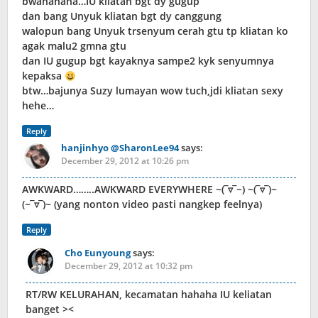
bwahahaha…IU kliatan bgt dy gugup
dan bang Unyuk kliatan bgt dy canggung
walopun bang Unyuk trsenyum cerah gtu tp kliatan ko
agak malu2 gmna gtu
dan IU gugup bgt kayaknya sampe2 kyk senyumnya
kepaksa
btw…bajunya Suzy lumayan wow tuch,jdi kliatan sexy
hehe…
Reply
hanjinhyo @SharonLee94
says:
December 29, 2012 at 10:26 pm
AWKWARD……..AWKWARD EVERYWHERE ~(‾▿‾~) ~(‾▿‾)~
(~‾▿‾)~ (yang nonton video pasti nangkep feelnya)
Reply
Cho Eunyoung
says:
December 29, 2012 at 10:32 pm
RT/RW KELURAHAN, kecamatan hahaha IU keliatan
banget ><