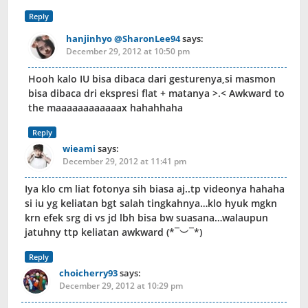
Reply
hanjinhyo @SharonLee94
says:
December 29, 2012 at 10:50 pm
Hooh kalo IU bisa dibaca dari gesturenya,si masmon
bisa dibaca dri ekspresi flat + matanya >.< Awkward to
the maaaaaaaaaaaax hahahhaha
Reply
wieami
says:
December 29, 2012 at 11:41 pm
Iya klo cm liat fotonya sih biasa aj..tp videonya hahaha
si iu yg keliatan bgt salah tingkahnya…klo hyuk mgkn
krn efek srg di vs jd lbh bisa bw suasana…walaupun
jatuhny ttp keliatan awkward (*¯︶¯*)
Reply
choicherry93
says:
December 29, 2012 at 10:29 pm