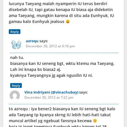
lucunya Taeyang malah nyamperin IU terus berdiri
disebelah IU, tapi gatau kenapa IU biasa aja dideketin
ama Taeyang, mungkin karena di situ ada Eunhyuk, IU
gamau kalo Eunhyuk jealous
Reply
azroqu
says:
December 30, 2012 at 6:16 pm
nah tu.
biasanya kan IU seneng bgt, wktu ktemu ma Taeyang.
Lah ini knapa bs biasa2 aj.
kyaknya Taeyangnya jg agak ngusilin IU ni.
Reply
Vina Indriyani (@vinachubay)
says:
December 30, 2012 at 7:22 pm
to azroqu : iya bener2 biasanya kan IU seneng bgt kalo
ada Taeyang tp kyanya skrng IU lebih hati-hati takut
muncul artikel yg ngebuat fansnya kecewa
hoia jg inget tweetnya Eunhyuk wktu kmren tgl 28