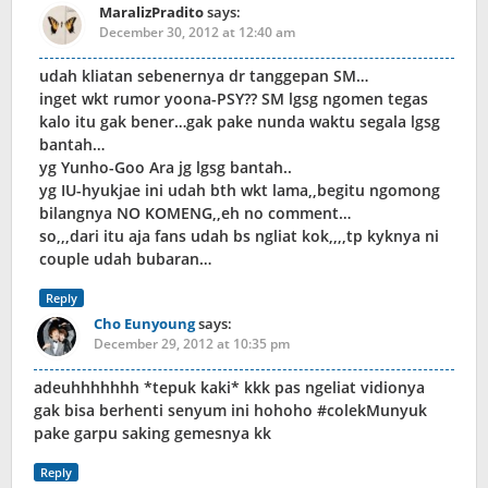
MaralizPradito
says:
December 30, 2012 at 12:40 am
udah kliatan sebenernya dr tanggepan SM…
inget wkt rumor yoona-PSY?? SM lgsg ngomen tegas
kalo itu gak bener…gak pake nunda waktu segala lgsg
bantah…
yg Yunho-Goo Ara jg lgsg bantah..
yg IU-hyukjae ini udah bth wkt lama,,begitu ngomong
bilangnya NO KOMENG,,eh no comment…
so,,,dari itu aja fans udah bs ngliat kok,,,,tp kyknya ni
couple udah bubaran…
Reply
Cho Eunyoung
says:
December 29, 2012 at 10:35 pm
adeuhhhhhhh *tepuk kaki* kkk pas ngeliat vidionya
gak bisa berhenti senyum ini hohoho #colekMunyuk
pake garpu saking gemesnya kk
Reply