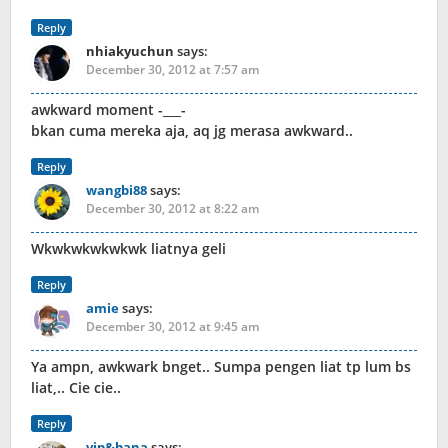
Reply
nhiakyuchun
says:
December 30, 2012 at 7:57 am
awkward moment -___-
bkan cuma mereka aja, aq jg merasa awkward..
Reply
wangbi88
says:
December 30, 2012 at 8:22 am
Wkwkwkwkwkwk liatnya geli
Reply
amie
says:
December 30, 2012 at 9:45 am
Ya ampn, awkwark bnget.. Sumpa pengen liat tp lum bs
liat,.. Cie cie..
Reply
vip&bana
says: