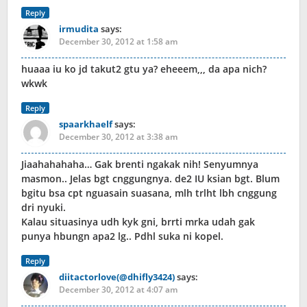
Reply
irmudita
says:
December 30, 2012 at 1:58 am
huaaa iu ko jd takut2 gtu ya? eheeem,,, da apa nich?
wkwk
Reply
spaarkhaelf
says:
December 30, 2012 at 3:38 am
Jiaahahahaha… Gak brenti ngakak nih! Senyumnya
masmon.. Jelas bgt cnggungnya. de2 IU ksian bgt. Blum
bgitu bsa cpt nguasain suasana, mlh trlht lbh cnggung
dri nyuki.
Kalau situasinya udh kyk gni, brrti mrka udah gak
punya hbungn apa2 lg.. Pdhl suka ni kopel.
Reply
diitactorlove(@dhifly3424)
says:
December 30, 2012 at 4:07 am