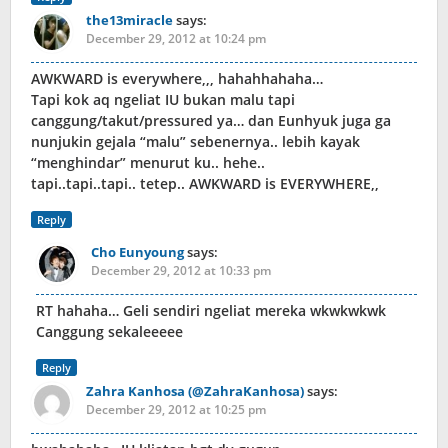
the13miracle
says:
December 29, 2012 at 10:24 pm
AWKWARD is everywhere,,, hahahhahaha…
Tapi kok aq ngeliat IU bukan malu tapi
canggung/takut/pressured ya… dan Eunhyuk juga ga
nunjukin gejala “malu” sebenernya.. lebih kayak
“menghindar” menurut ku.. hehe..
tapi..tapi..tapi.. tetep.. AWKWARD is EVERYWHERE,,
Reply
Cho Eunyoung
says:
December 29, 2012 at 10:33 pm
RT hahaha… Geli sendiri ngeliat mereka wkwkwkwk
Canggung sekaleeeee
Reply
Zahra Kanhosa (@ZahraKanhosa)
says:
December 29, 2012 at 10:25 pm