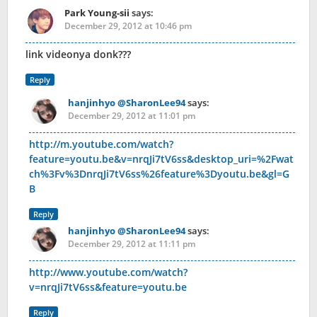
Park Young-sii
says:
December 29, 2012 at 10:46 pm
link videonya donk???
Reply
hanjinhyo @SharonLee94
says:
December 29, 2012 at 11:01 pm
http://m.youtube.com/watch?
feature=youtu.be&v=nrqJi7tV6ss&desktop_uri=%2Fwat
ch%3Fv%3DnrqJi7tV6ss%26feature%3Dyoutu.be&gl=G
B
Reply
hanjinhyo @SharonLee94
says:
December 29, 2012 at 11:11 pm
http://www.youtube.com/watch?
v=nrqJi7tV6ss&feature=youtu.be
Reply