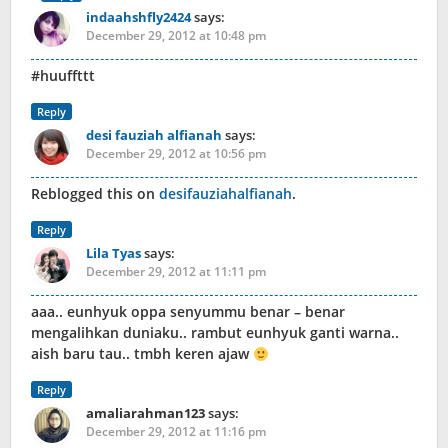
indaahshfly2424
says:
December 29, 2012 at 10:48 pm
#huuffttt
Reply
desi fauziah alfianah
says:
December 29, 2012 at 10:56 pm
Reblogged this on
desifauziahalfianah
.
Reply
Lila Tyas
says:
December 29, 2012 at 11:11 pm
aaa.. eunhyuk oppa senyummu benar – benar
mengalihkan duniaku.. rambut eunhyuk ganti warna..
aish baru tau.. tmbh keren ajaw
Reply
amaliarahman123
says:
December 29, 2012 at 11:16 pm