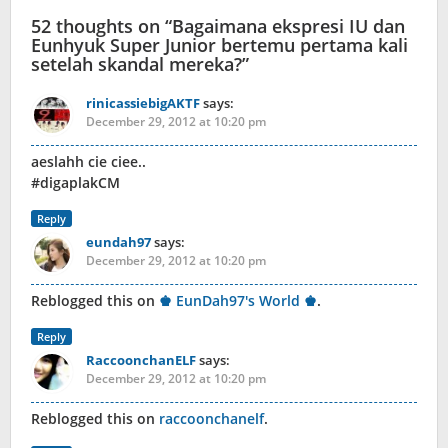
52 thoughts on “
Bagaimana ekspresi IU dan
Eunhyuk Super Junior bertemu pertama kali
setelah skandal mereka?
”
rinicassiebigAKTF
says:
December 29, 2012 at 10:20 pm
aeslahh cie ciee..
#digaplakCM
Reply
eundah97
says:
December 29, 2012 at 10:20 pm
Reblogged this on
♚ EunDah97's World ♚
.
Reply
RaccoonchanELF
says:
December 29, 2012 at 10:20 pm
Reblogged this on
raccoonchanelf
.