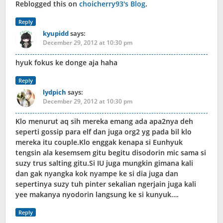
Reblogged this on
choicherry93's Blog
.
Reply
kyupidd
says:
December 29, 2012 at 10:30 pm
hyuk fokus ke donge aja haha
Reply
lydpich
says:
December 29, 2012 at 10:30 pm
Klo menurut aq sih mereka emang ada apa2nya deh
seperti gossip para elf dan juga org2 yg pada bil klo
mereka itu couple.Klo enggak kenapa si Eunhyuk
tengsin ala kesemsem gitu begitu disodorin mic sama si
suzy trus salting gitu.Si IU juga mungkin gimana kali
dan gak nyangka kok nyampe ke si dia juga dan
sepertinya suzy tuh pinter sekalian ngerjain juga kali
yee makanya nyodorin langsung ke si kunyuk….
Reply