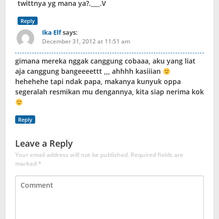
twittnya yg mana ya?.___.V
Reply
Ika Elf
says:
December 31, 2012 at 11:51 am
gimana mereka nggak canggung cobaaa, aku yang liat
aja canggung bangeeeettt ,,, ahhhh kasiiian
hehehehe tapi ndak papa, makanya kunyuk oppa
segeralah resmikan mu dengannya, kita siap nerima kok
Reply
Leave a Reply
Your email address will not be published.
Required fields are
marked
*