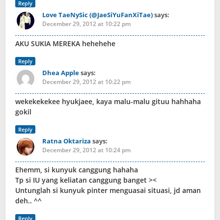
Reply
Love TaeNySic (@JaeSiYuFanXiTae)
says:
December 29, 2012 at 10:22 pm
AKU SUKIA MEREKA hehehehe
Reply
Dhea Apple
says:
December 29, 2012 at 10:22 pm
wekekekekee hyukjaee, kaya malu-malu gituu hahhaha
gokil
Reply
Ratna Oktariza
says:
December 29, 2012 at 10:24 pm
Ehemm, si kunyuk canggung hahaha
Tp si IU yang keliatan canggung banget ><
Untunglah si kunyuk pinter menguasai situasi, jd aman
deh.. ^^
Reply