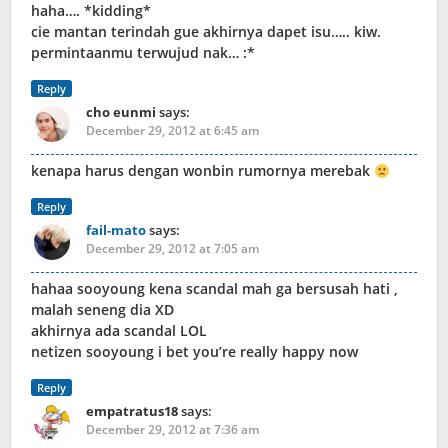
haha…. *kidding*
cie mantan terindah gue akhirnya dapet isu….. kiw.
permintaanmu terwujud nak… :*
Reply
cho eunmi
says:
December 29, 2012 at 6:45 am
kenapa harus dengan wonbin rumornya merebak
Reply
fail-mato
says:
December 29, 2012 at 7:05 am
hahaa sooyoung kena scandal mah ga bersusah hati ,
malah seneng dia XD
akhirnya ada scandal LOL
netizen sooyoung i bet you’re really happy now
Reply
empatratus18
says:
December 29, 2012 at 7:36 am