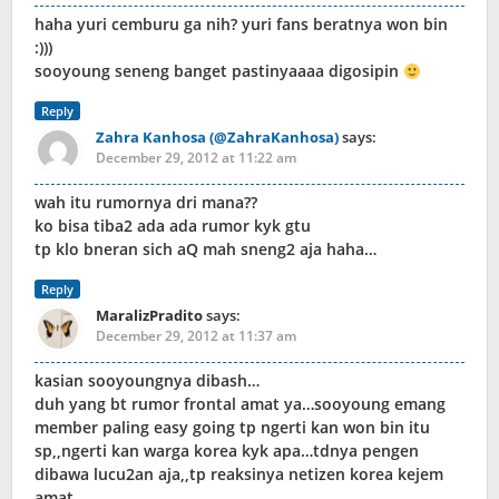
haha yuri cemburu ga nih? yuri fans beratnya won bin
:)))
sooyoung seneng banget pastinyaaaa digosipin
Reply
Zahra Kanhosa (@ZahraKanhosa)
says:
December 29, 2012 at 11:22 am
wah itu rumornya dri mana??
ko bisa tiba2 ada ada rumor kyk gtu
tp klo bneran sich aQ mah sneng2 aja haha…
Reply
MaralizPradito
says:
December 29, 2012 at 11:37 am
kasian sooyoungnya dibash…
duh yang bt rumor frontal amat ya…sooyoung emang
member paling easy going tp ngerti kan won bin itu
sp,,ngerti kan warga korea kyk apa…tdnya pengen
dibawa lucu2an aja,,tp reaksinya netizen korea kejem
amat…