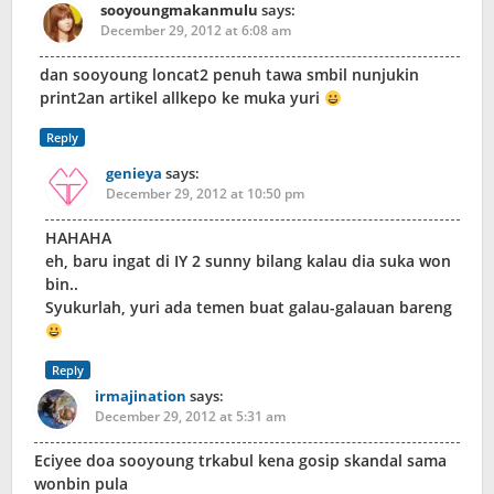
sooyoungmakanmulu
says:
December 29, 2012 at 6:08 am
dan sooyoung loncat2 penuh tawa smbil nunjukin
print2an artikel allkepo ke muka yuri
Reply
genieya
says:
December 29, 2012 at 10:50 pm
HAHAHA
eh, baru ingat di IY 2 sunny bilang kalau dia suka won
bin..
Syukurlah, yuri ada temen buat galau-galauan bareng
Reply
irmajination
says:
December 29, 2012 at 5:31 am
Eciyee doa sooyoung trkabul kena gosip skandal sama
wonbin pula