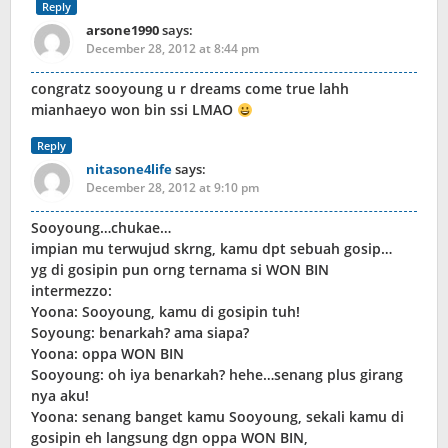
Reply
arsone1990
says:
December 28, 2012 at 8:44 pm
congratz sooyoung u r dreams come true lahh
mianhaeyo won bin ssi LMAO
Reply
nitasone4life
says:
December 28, 2012 at 9:10 pm
Sooyoung…chukae…
impian mu terwujud skrng, kamu dpt sebuah gosip…
yg di gosipin pun orng ternama si WON BIN
intermezzo:
Yoona: Sooyoung, kamu di gosipin tuh!
Soyoung: benarkah? ama siapa?
Yoona: oppa WON BIN
Sooyoung: oh iya benarkah? hehe…senang plus girang
nya aku!
Yoona: senang banget kamu Sooyoung, sekali kamu di
gosipin eh langsung dgn oppa WON BIN,