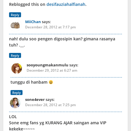
Reblogged this on
desifauziahalfianah
.
Reply
MiiChan
says:
December 28, 2012 at 7:17 pm
nah! dulu soo pengen digosipin kan? gimana rasanya
tuh? .__.
Reply
sooyoungmakanmulu
says:
December 29, 2012 at 6:27 am
tunggu di hanbam
Reply
sone4ever
says:
December 28, 2012 at 7:25 pm
LOL
Sone emg fans yg KURANG AJAR saingan ama VIP
kekeke~~~~~