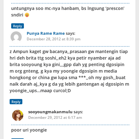
untungnya soo mc-nya hanbam, bs lngsung ‘prescon’
sndiri
Reply
Punya Rame Rame
says:
December 28, 2012 at 8:39 pm
z Ampun kaget gw bacanya,,prasaan gw mantengin tiap
hri deh brita ttg soshi,,eh2 kya petir nyamber aja ad
brita sooyoung kya gini,,,gpp dah yg penting dgosipin
m org gnteng, g kya my yoongie dgosipin m media
hongkong or china gw lupa sma ***,,oh my gosh,,buat
naik darah aj,,kya g da yg lebih gantengan aj dgosipin m
yoongie,,ups…maap curcol;D
Reply
sooyoungmakanmulu
says:
December 29, 2012 at 6:17 am
poor uri yoongie