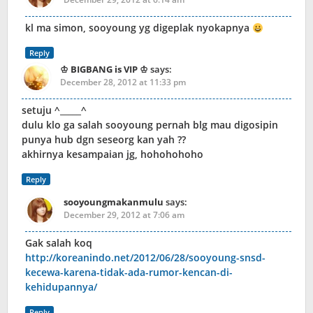
kl ma simon, sooyoung yg digeplak nyokapnya
Reply
♔ BIGBANG is VIP ♔
says:
December 28, 2012 at 11:33 pm
setuju ^_____^
dulu klo ga salah sooyoung pernah blg mau digosipin
punya hub dgn seseorg kan yah ??
akhirnya kesampaian jg, hohohohoho
Reply
sooyoungmakanmulu
says:
December 29, 2012 at 7:06 am
Gak salah koq
http://koreanindo.net/2012/06/28/sooyoung-snsd-
kecewa-karena-tidak-ada-rumor-kencan-di-
kehidupannya/
Reply