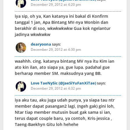
December 29, 2012 at 4:20 pm
iya sip, oh ya, Kan katanya ini bakal di Konfirm
tanggal 1 jan, Apa Bintang MV-nya Wonbin dan
berakhir di soo, wkwkwkwkw Gua kok ngelantur
jadinya wkwkwkw
dearyoona
says:
December 29, 2012 at 4:30 pm
waahhh. cing. katanya bintang MV nya itu Kim ian
ato kin ilan, ato siapa ya, gue lupa. padahal gue
berharap member SM. maksudnya yang BB.
Love TaeNySic (@JaeSiYuFanXiTae)
says:
December 29, 2012 at 4:32 pm
iya aku tau, aku juga udah punya, ya siapa tau ntr
member dapat pasangan2 lagi, (ngeh gak) gini loh,
Ntar tiap member mutusin buat gak sama si ian,
terus dapat couple baru, ya contoh, Kris-jessica ,
Taeng-Baekhyn Gitu loh hehehe