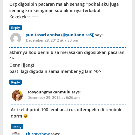
Org digosipin pacaran malah senang *pdhal aku juga
senang krn keinginan soo akhirnya terkabul.
Kekekek~~~~~
Reply
yunitasari annisa (@yunitannisaSJ)
says:
December 28, 2012 at 7:30 pm
akhirnya Soo oenni bisa merasakan digosipkan pacaran
^^
Oenni jjang!
pasti lagi digodain sama member yg lain ^0^
Reply
sooyoungmakanmulu
says:
December 29, 2012 at 6:26 am
Artikel diprint 100 lembar…trus ditempelin di tembok
dorm
Reply
thismyshow
says: