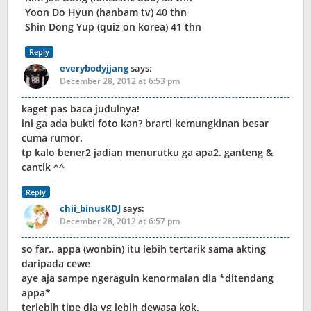
Yoon Do Hyun (hanbam tv) 40 thn
Shin Dong Yup (quiz on korea) 41 thn
Reply
everybodyjjang
says:
December 28, 2012 at 6:53 pm
kaget pas baca judulnya!
ini ga ada bukti foto kan? brarti kemungkinan besar
cuma rumor.
tp kalo bener2 jadian menurutku ga apa2. ganteng &
cantik ^^
Reply
chii_binusKDJ
says:
December 28, 2012 at 6:57 pm
so far.. appa (wonbin) itu lebih tertarik sama akting
daripada cewe
aye aja sampe ngeraguin kenormalan dia *ditendang
appa*
terlebih tipe dia yg lebih dewasa kok,