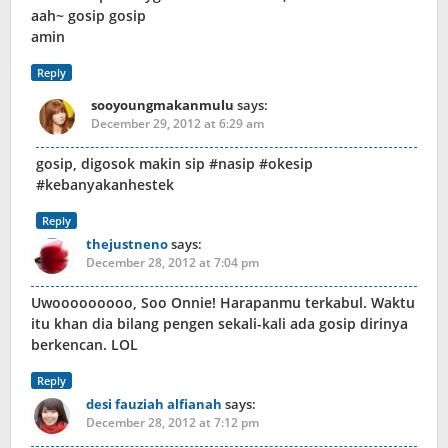
aah~ gosip gosip
amin
Reply
sooyoungmakanmulu
says:
December 29, 2012 at 6:29 am
gosip, digosok makin sip #nasip #okesip
#kebanyakanhestek
Reply
thejustneno
says:
December 28, 2012 at 7:04 pm
Uwooooooooo, Soo Onnie! Harapanmu terkabul. Waktu
itu khan dia bilang pengen sekali-kali ada gosip dirinya
berkencan. LOL
Reply
desi fauziah alfianah
says:
December 28, 2012 at 7:12 pm