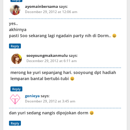
ayomainbersama
says:
December 29, 2012 at 12:06 am
yes..
akhirnya
pasti Soo sekarang lagi ngadain party nih di Dorm..
Reply
sooyoungmakanmulu
says:
December 29, 2012 at 6:11 am
merong ke yuri sepanjang hari. sooyoung dpt hadiah
lemparan bantal bertubi-tubi
Reply
genieya
says:
December 29, 2012 at 3:45 am
dan yuri sedang nangis dipojokan dorm
Reply