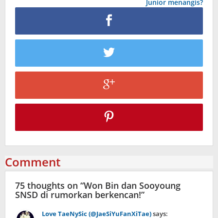
Junior menangis?
Comment
75 thoughts on “
Won Bin dan Sooyoung
SNSD di rumorkan berkencan!
”
Love TaeNySic (@JaeSiYuFanXiTae)
says: