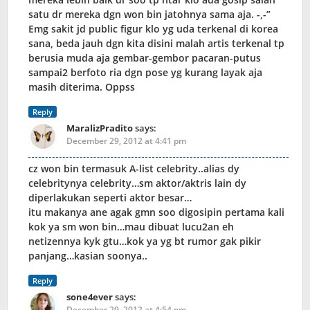
satu dr mereka dgn won bin jatohnya sama aja. -,-”
Emg sakit jd public figur klo yg uda terkenal di korea
sana, beda jauh dgn kita disini malah artis terkenal tp
berusia muda aja gembar-gembor pacaran-putus
sampai2 berfoto ria dgn pose yg kurang layak aja
masih diterima. Oppss
Reply
MaralizPradito
says:
December 29, 2012 at 4:41 pm
cz won bin termasuk A-list celebrity..alias dy
celebritynya celebrity…sm aktor/aktris lain dy
diperlakukan seperti aktor besar…
itu makanya ane agak gmn soo digosipin pertama kali
kok ya sm won bin…mau dibuat lucu2an eh
netizennya kyk gtu…kok ya yg bt rumor gak pikir
panjang…kasian soonya..
Reply
sone4ever
says:
December 29, 2012 at 4:54 pm