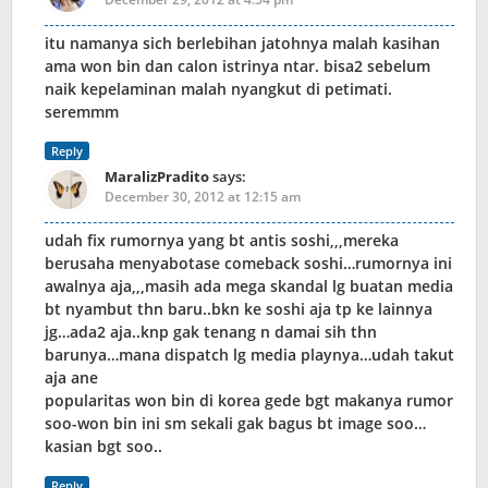
itu namanya sich berlebihan jatohnya malah kasihan
ama won bin dan calon istrinya ntar. bisa2 sebelum
naik kepelaminan malah nyangkut di petimati.
seremmm
Reply
MaralizPradito
says:
December 30, 2012 at 12:15 am
udah fix rumornya yang bt antis soshi,,,mereka
berusaha menyabotase comeback soshi…rumornya ini
awalnya aja,,,masih ada mega skandal lg buatan media
bt nyambut thn baru..bkn ke soshi aja tp ke lainnya
jg…ada2 aja..knp gak tenang n damai sih thn
barunya…mana dispatch lg media playnya…udah takut
aja ane
popularitas won bin di korea gede bgt makanya rumor
soo-won bin ini sm sekali gak bagus bt image soo…
kasian bgt soo..
Reply