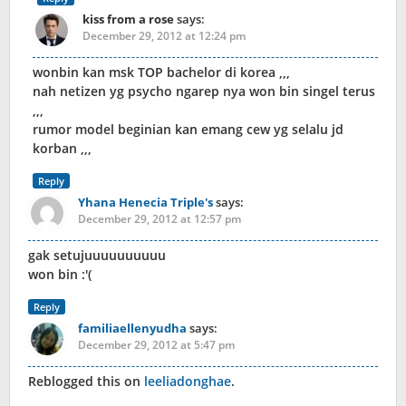
kiss from a rose
says:
December 29, 2012 at 12:24 pm
wonbin kan msk TOP bachelor di korea ,,,
nah netizen yg psycho ngarep nya won bin singel terus
,,,
rumor model beginian kan emang cew yg selalu jd
korban ,,,
Reply
Yhana Henecia Triple's
says:
December 29, 2012 at 12:57 pm
gak setujuuuuuuuuuu
won bin :'(
Reply
familiaellenyudha
says:
December 29, 2012 at 5:47 pm
Reblogged this on
leeliadonghae
.