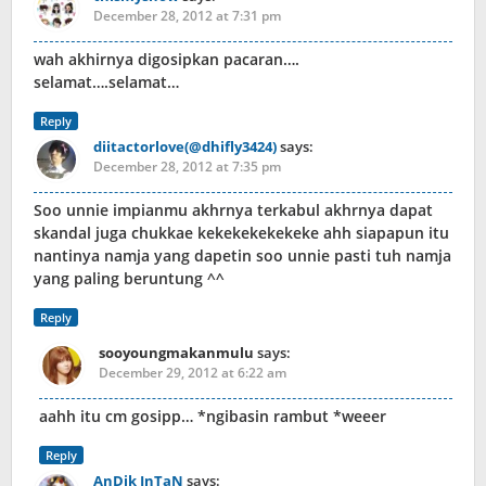
December 28, 2012 at 7:31 pm
wah akhirnya digosipkan pacaran….
selamat….selamat…
Reply
diitactorlove(@dhifly3424)
says:
December 28, 2012 at 7:35 pm
Soo unnie impianmu akhrnya terkabul akhrnya dapat
skandal juga chukkae kekekekekekeke ahh siapapun itu
nantinya namja yang dapetin soo unnie pasti tuh namja
yang paling beruntung ^^
Reply
sooyoungmakanmulu
says:
December 29, 2012 at 6:22 am
aahh itu cm gosipp… *ngibasin rambut *weeer
Reply
AnDik InTaN
says: