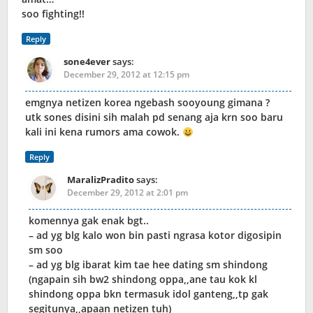
soo fighting!!
Reply
sone4ever
says:
December 29, 2012 at 12:15 pm
emgnya netizen korea ngebash sooyoung gimana ?
utk sones disini sih malah pd senang aja krn soo baru
kali ini kena rumors ama cowok.
Reply
MaralizPradito
says:
December 29, 2012 at 2:01 pm
komennya gak enak bgt..
– ad yg blg kalo won bin pasti ngrasa kotor digosipin
sm soo
– ad yg blg ibarat kim tae hee dating sm shindong
(ngapain sih bw2 shindong oppa,,ane tau kok kl
shindong oppa bkn termasuk idol ganteng,,tp gak
segitunya,,apaan netizen tuh)