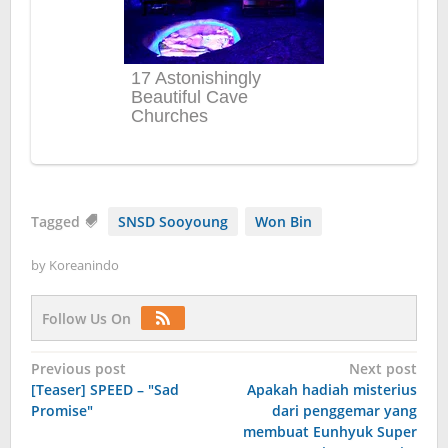
Tagged
SNSD Sooyoung
Won Bin
by
Koreanindo
Follow Us On
Post
Previous post
Next post
[Teaser] SPEED – "Sad
Apakah hadiah misterius
navigation
Promise"
dari penggemar yang
membuat Eunhyuk Super