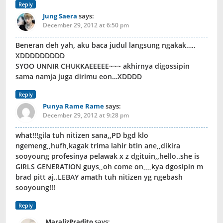
Reply
Jung Saera
says:
December 29, 2012 at 6:50 pm
Beneran deh yah, aku baca judul langsung ngakak…..
XDDDDDDDDD
SYOO UNNIR CHUKKAEEEEE~~~ akhirnya digossipin
sama namja juga dirimu eon…XDDDD
Reply
Punya Rame Rame
says:
December 29, 2012 at 9:28 pm
what!!!gila tuh nitizen sana,,PD bgd klo
ngemeng,,hufh,kagak trima lahir btin ane,,dikira
sooyoung profesinya pelawak x z dgituin,,hello..she is
GIRLS GENERATION guys,,oh come on,,,,kya dgosipin m
brad pitt aj..LEBAY amath tuh nitizen yg ngebash
sooyoung!!!
Reply
MaralizPradito
says: