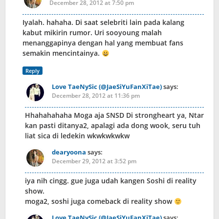
December 28, 2012 at 7:50 pm
Iyalah. hahaha. Di saat selebriti lain pada kalang
kabut mikirin rumor. Uri sooyoung malah
menanggapinya dengan hal yang membuat fans
semakin mencintainya.
Reply
Love TaeNySic (@JaeSiYuFanXiTae)
says:
December 28, 2012 at 11:36 pm
Hhahahahaha Moga aja SNSD Di strongheart ya, Ntar
kan pasti ditanya2, apalagi ada dong wook, seru tuh
liat sica di ledekin wkwkwkwkw
dearyoona
says:
December 29, 2012 at 3:52 pm
iya nih cingg. gue juga udah kangen Soshi di reality
show.
moga2, soshi juga comeback di reality show
Love TaeNySic (@JaeSiYuFanXiTae)
says: