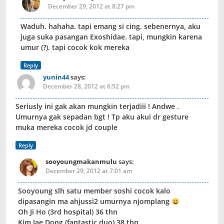
December 29, 2012 at 8:27 pm
Waduh. hahaha. tapi emang si cing. sebenernya, aku
juga suka pasangan Exoshidae. tapi, mungkin karena
umur (?). tapi cocok kok mereka
Reply
yunin44
says:
December 28, 2012 at 6:52 pm
Seriusly ini gak akan mungkin terjadiii ! Andwe .
Umurnya gak sepadan bgt ! Tp aku akui dr gesture
muka mereka cocok jd couple
Reply
sooyoungmakanmulu
says:
December 29, 2012 at 7:01 am
Sooyoung slh satu member soshi cocok kalo
dipasangin ma ahjussi2 umurnya njomplang
Oh Ji Ho (3rd hospital) 36 thn
Kim Jae Dong (fantastic duo) 38 thn