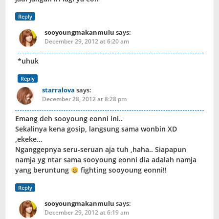
Reply
sooyoungmakanmulu
says:
December 29, 2012 at 6:20 am
*uhuk
Reply
starralova
says:
December 28, 2012 at 8:28 pm
Emang deh sooyoung eonni ini..
Sekalinya kena gosip, langsung sama wonbin XD
,ekeke…
Nganggepnya seru-seruan aja tuh ,haha.. Siapapun
namja yg ntar sama sooyoung eonni dia adalah namja
yang beruntung
fighting sooyoung eonni!!
Reply
sooyoungmakanmulu
says:
December 29, 2012 at 6:19 am