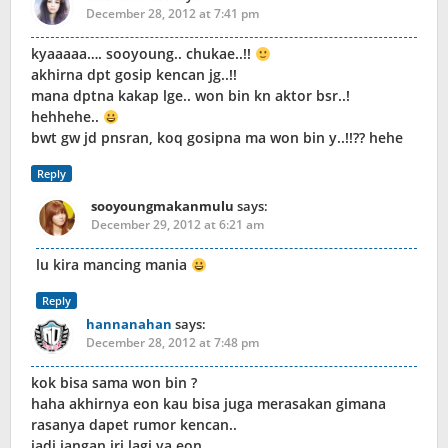
December 28, 2012 at 7:41 pm
kyaaaaa…. sooyoung.. chukae..!!
akhirna dpt gosip kencan jg..!!
mana dptna kakap lge.. won bin kn aktor bsr..!
hehhehe..
bwt gw jd pnsran, koq gosipna ma won bin y..!!?? hehe
Reply
sooyoungmakanmulu
says:
December 29, 2012 at 6:21 am
lu kira mancing mania
Reply
hannanahan
says:
December 28, 2012 at 7:48 pm
kok bisa sama won bin ?
haha akhirnya eon kau bisa juga merasakan gimana
rasanya dapet rumor kencan..
jadi jangan iri lagi ya eon