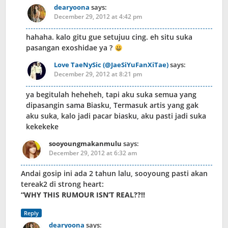
dearyoona
says:
December 29, 2012 at 4:42 pm
hahaha. kalo gitu gue setujuu cing. eh situ suka
pasangan exoshidae ya ?
Love TaeNySic (@JaeSiYuFanXiTae)
says:
December 29, 2012 at 8:21 pm
ya begitulah heheheh, tapi aku suka semua yang
dipasangin sama Biasku, Termasuk artis yang gak
aku suka, kalo jadi pacar biasku, aku pasti jadi suka
kekekeke
sooyoungmakanmulu
says:
December 29, 2012 at 6:32 am
Andai gosip ini ada 2 tahun lalu, sooyoung pasti akan
tereak2 di strong heart:
“WHY THIS RUMOUR ISN’T REAL??!!
Reply
dearyoona
says: