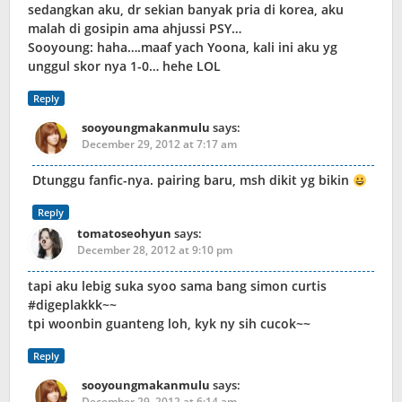
sedangkan aku, dr sekian banyak pria di korea, aku
malah di gosipin ama ahjussi PSY…
Sooyoung: haha….maaf yach Yoona, kali ini aku yg
unggul skor nya 1-0… hehe LOL
Reply
sooyoungmakanmulu
says:
December 29, 2012 at 7:17 am
Dtunggu fanfic-nya. pairing baru, msh dikit yg bikin
Reply
tomatoseohyun
says:
December 28, 2012 at 9:10 pm
tapi aku lebig suka syoo sama bang simon curtis
#digeplakkk~~
tpi woonbin guanteng loh, kyk ny sih cucok~~
Reply
sooyoungmakanmulu
says:
December 29, 2012 at 6:14 am