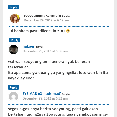
Reply
sooyoungmakanmulu
says:
December 29, 2012 at 6:12 am
Di hanbam pasti diledekin YDH
Reply
hakaer
says:
December 29, 2012 at 5:36 am
wahwah sooyoung unni beneran gak beneran
terserahlah.
Itu apa cuma gw doang ya yang ngeliat foto won bin itu
kayak lay exo?
Reply
EYE-MAD (@madsimad)
says:
December 29, 2012 at 6:32 am
segosip-gosipnya berita Sooyoung, pasti gak akan
bertahan. ujung2nya Sooyoung juga nyangkut sama gw