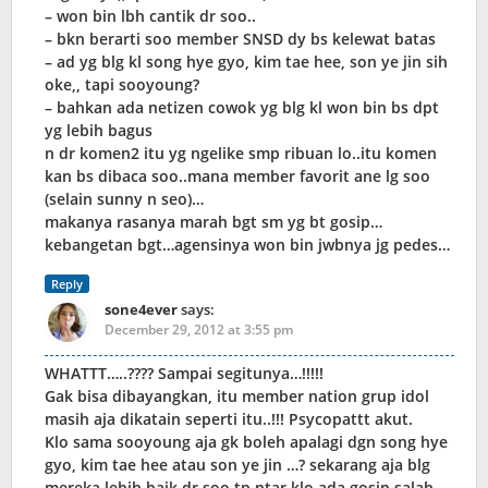
– won bin lbh cantik dr soo..
– bkn berarti soo member SNSD dy bs kelewat batas
– ad yg blg kl song hye gyo, kim tae hee, son ye jin sih
oke,, tapi sooyoung?
– bahkan ada netizen cowok yg blg kl won bin bs dpt
yg lebih bagus
n dr komen2 itu yg ngelike smp ribuan lo..itu komen
kan bs dibaca soo..mana member favorit ane lg soo
(selain sunny n seo)…
makanya rasanya marah bgt sm yg bt gosip…
kebangetan bgt…agensinya won bin jwbnya jg pedes…
Reply
sone4ever
says:
December 29, 2012 at 3:55 pm
WHATTT…..???? Sampai segitunya…!!!!!
Gak bisa dibayangkan, itu member nation grup idol
masih aja dikatain seperti itu..!!! Psycopattt akut.
Klo sama sooyoung aja gk boleh apalagi dgn song hye
gyo, kim tae hee atau son ye jin …? sekarang aja blg
mereka lebih baik dr soo tp ntar klo ada gosip salah