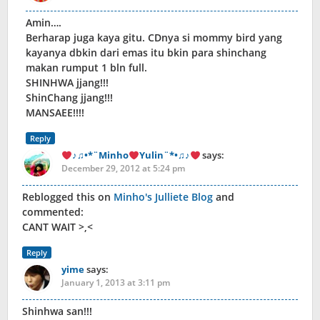
Amin….
Berharap juga kaya gitu. CDnya si mommy bird yang
kayanya dbkin dari emas itu bkin para shinchang
makan rumput 1 bln full.
SHINHWA jjang!!!
ShinChang jjang!!!
MANSAEE!!!!
Reply
♪♫•*¨Minho
Yulin¨*•♫♪
says:
December 29, 2012 at 5:24 pm
Reblogged this on
Minho's Julliete Blog
and
commented:
CANT WAIT >,<
Reply
yime
says:
January 1, 2013 at 3:11 pm
Shinhwa san!!!