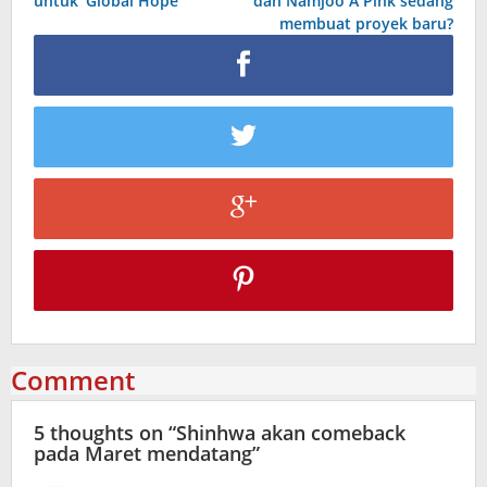
untuk 'Global Hope'
dan Namjoo A Pink sedang
membuat proyek baru?
Comment
5 thoughts on “
Shinhwa akan comeback
pada Maret mendatang
”