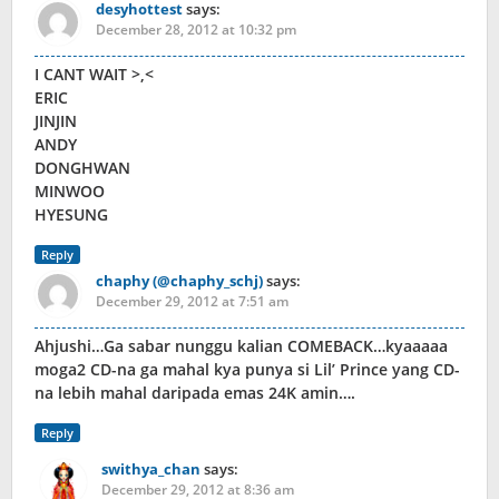
desyhottest
says:
December 28, 2012 at 10:32 pm
I CANT WAIT >,<
ERIC
JINJIN
ANDY
DONGHWAN
MINWOO
HYESUNG
Reply
chaphy (@chaphy_schj)
says:
December 29, 2012 at 7:51 am
Ahjushi…Ga sabar nunggu kalian COMEBACK…kyaaaaa
moga2 CD-na ga mahal kya punya si Lil’ Prince yang CD-
na lebih mahal daripada emas 24K amin….
Reply
swithya_chan
says:
December 29, 2012 at 8:36 am