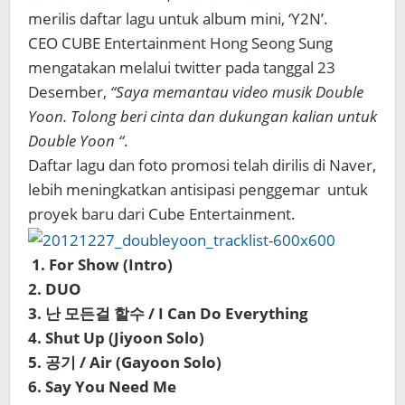
merilis daftar lagu untuk album mini, ‘Y2N’.
CEO CUBE Entertainment Hong Seong Sung
mengatakan melalui twitter pada tanggal 23
Desember,
“Saya memantau video musik Double
Yoon. Tolong beri cinta dan dukungan kalian untuk
Double Yoon “
.
Daftar lagu dan foto promosi telah dirilis di Naver,
lebih meningkatkan antisipasi penggemar untuk
proyek baru dari Cube Entertainment.
1. For Show (Intro)
2. DUO
3. 난 모든걸 할수 / I Can Do Everything
4. Shut Up (Jiyoon Solo)
5. 공기 / Air (Gayoon Solo)
6. Say You Need Me