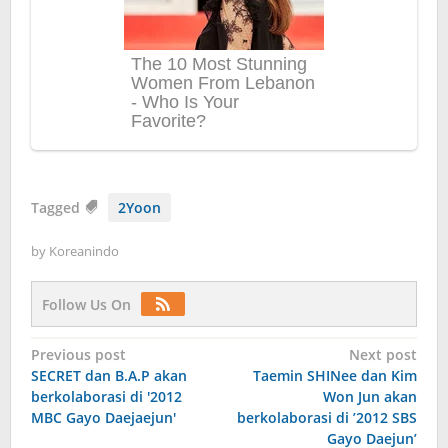
Tagged
2Yoon
by
Koreanindo
Follow Us On
Post
Previous post
Next post
SECRET dan B.A.P akan
Taemin SHINee dan Kim
navigation
berkolaborasi di '2012
Won Jun akan
MBC Gayo Daejaejun'
berkolaborasi di ’2012 SBS
Gayo Daejun’