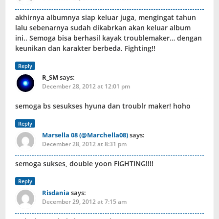
akhirnya albumnya siap keluar juga, mengingat tahun
lalu sebenarnya sudah dikabrkan akan keluar album
ini.. Semoga bisa berhasil kayak troublemaker… dengan
keunikan dan karakter berbeda. Fighting!!
Reply
R_SM
says:
December 28, 2012 at 12:01 pm
semoga bs sesukses hyuna dan troublr maker! hoho
Reply
Marsella 08 (@Marchella08)
says:
December 28, 2012 at 8:31 pm
semoga sukses, double yoon FIGHTING!!!!
Reply
Risdania
says:
December 29, 2012 at 7:15 am