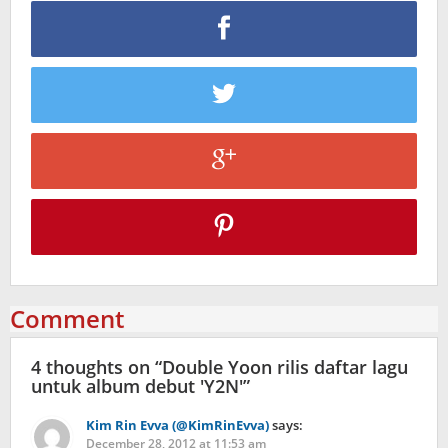
Comment
4 thoughts on “
Double Yoon rilis daftar lagu
untuk album debut 'Y2N'
”
Kim Rin Evva (@KimRinEvva)
says:
December 28, 2012 at 11:53 am