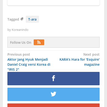
Tagged
T-ara
by
Koreanindo
Follow Us On
Post
Previous post
Next post
Aktor Jang Hyuk Menjadi
KARA's Hara for 'Esquire'
navigation
Daniel Craig versi Korea di
magazine
"IRIS 2"