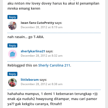
aku nnton mv lovey dovey harus ku akui kl penampilan
mreka emang keren
Reply
iwan fans CutePretty
says:
December 28, 2012 at 8:19 am
nah rasain… go T-ARA.
Reply
sherlykarlina21
says:
December 28, 2012 at 8:32 am
Reblogged this on
Sherly Carolina 211
.
Reply
littleboram
says:
December 28, 2012 at 8:38 am
hahahaha mampus, 1 demi 1 kebenaran terungkap =)))
enak aja nuduh2 hwayoung ditampar, mau cari pamor
ya?? gak kekgitu caranya, fitnah!!