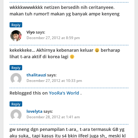
wkkkkwwwkkkk netizen bersedih nih ceritanyeee.
makan tuh rumor!! makan yg banyak ampe kenyeng
Reply
Viyo
says:
December 27, 2012 at 8:59 pm
kekekkeke… Akhirnya kebenaran keluar
berharap
lihat t-ara aktif di korea lagi
Reply
thalitauzi
says:
December 27, 2012 at 10:33 pm
Reblogged this on
YooRa's World
.
Reply
lovelyta
says:
December 28, 2012 at 1:41 am
gw sneng dgn penampilan t-ara,, t-ara termasuk GB yg
aku suka,, tapi kasus itu s4 bkin ilfeel juga sh,, meski kl