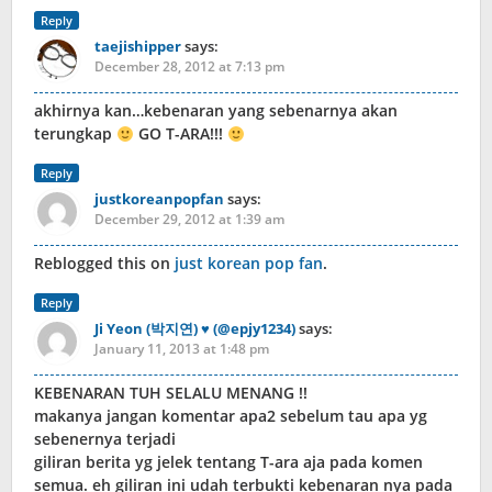
Reply
taejishipper
says:
December 28, 2012 at 7:13 pm
akhirnya kan…kebenaran yang sebenarnya akan
terungkap
GO T-ARA!!!
Reply
justkoreanpopfan
says:
December 29, 2012 at 1:39 am
Reblogged this on
just korean pop fan
.
Reply
Ji Yeon (박지연) ♥ (@epjy1234)
says:
January 11, 2013 at 1:48 pm
KEBENARAN TUH SELALU MENANG !!
makanya jangan komentar apa2 sebelum tau apa yg
sebenernya terjadi
giliran berita yg jelek tentang T-ara aja pada komen
semua. eh giliran ini udah terbukti kebenaran nya pada