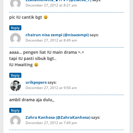
December 27, 2012 at 8:21 am
pic IU cantik bgt
Reply
chairun nisa zempi (@nisazempi)
says:
December 27, 2012 at 8:49 am
aaaa… pengen liat IU main drama >.<
tapi IU pasti sibuk bgt..
IU Hwaiting
Reply
urikpopers
says:
December 27, 2012 at 9:50 am
ambil drama aja dulu,,
Reply
Zahra Kanhosa (@ZahraKanhosa)
says:
December 27, 2012 at 7:49 pm