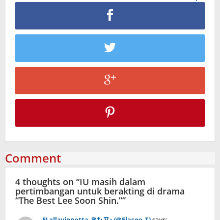
Comment
4 thoughts on “
IU masih dalam
pertimbangan untuk berakting di drama
“The Best Lee Soon Shin.”
”
ELallavionetta_♛☨◐∇◑ (@Elacoe_T)
says: