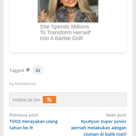
Tagged
IU
by
Koreanindo
Follow Us On
Post
Previous post
Next post
TVXQ merayakan ulang
Kyuhyun Super Junior
navigation
tahun ke-9!
pernah melakukan adegan
ciuman di balik topi?