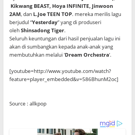
Kikwang BEAST,
Hoya INFINITE,
Jinwoon
2AM
, dan
L.Joe
TEEN TOP
. mereka merilis lagu
berjudul “
Yesterday
” yang di produseri
oleh
Shinsadong Tiger
.
Seluruh keuntungan dari hasil penjualan lagu ini
akan di sumbangkan kepada anak-anak yang
membutuhkan melalui ‘
Dream Orchestra
‘.
[youtube=http://www.youtube.com/watch?
feature=player_embedded&v=586BhunM2oc]
Source : allkpop