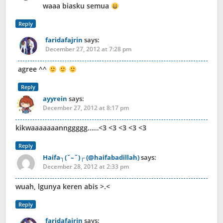
waaa biasku semua
Reply
faridafajrin
says:
December 27, 2012 at 7:28 pm
agree ^^
Reply
ayyrein
says:
December 27, 2012 at 8:17 pm
kikwaaaaaaannggggg……<3 <3 <3 <3 <3
Reply
Haifa┐(˘–˘)┌ (@haifabadillah)
says:
December 28, 2012 at 2:33 pm
wuah, lgunya keren abis >.<
Reply
faridafajrin
says: