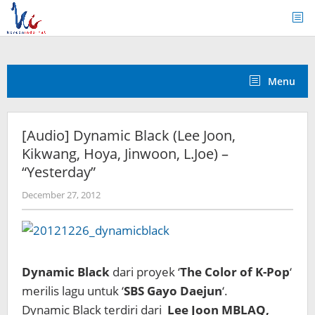
Skip
to
content
Menu
[Audio] Dynamic Black (Lee Joon,
Kikwang, Hoya, Jinwoon, L.Joe) –
“Yesterday”
by
December 27, 2012
Koreanindo
Dynamic Black
dari proyek ‘
The Color of K-Pop
‘
merilis lagu untuk ‘
SBS Gayo Daejun
‘.
Dynamic Black terdiri dari
Lee Joon MBLAQ,