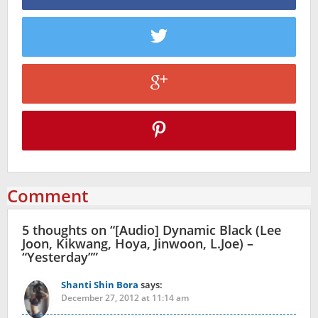
Comment
5 thoughts on “
[Audio] Dynamic Black (Lee
Joon, Kikwang, Hoya, Jinwoon, L.Joe) –
“Yesterday”
”
Shanti Shin Bora
says:
December 27, 2012 at 11:14 am