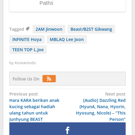
Tagged
2AM Jinwoon
Beast/B2ST Gikwang
INFINITE Hoya
MBLAQ Lee Joon
TEEN TOP L.Joe
by
Koreanindo
Follow Us On
Post
Previous post
Next post
Hara KARA berikan anak
[Audio] Dazzling Red
navigation
kucing sebagai hadiah
(HyunA, Nana, Hyorin,
ulang tahun untuk
Hyosung, Nicole) – “This
Junhyung BEAST
Person”