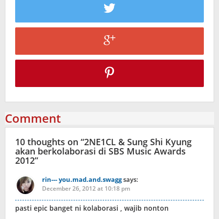
Comment
10 thoughts on “
2NE1CL & Sung Shi Kyung
akan berkolaborasi di SBS Music Awards
2012
”
rin--- you.mad.and.swagg
says:
December 26, 2012 at 10:18 pm
pasti epic banget ni kolaborasi , wajib nonton