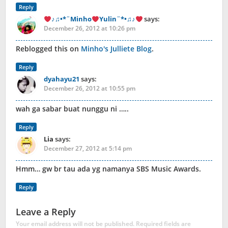
Reply
♪♫•*¨Minho
Yulin¨*•♫♪
says:
December 26, 2012 at 10:26 pm
Reblogged this on
Minho's Julliete Blog
.
Reply
dyahayu21
says:
December 26, 2012 at 10:55 pm
wah ga sabar buat nunggu ni …..
Reply
Lia
says:
December 27, 2012 at 5:14 pm
Hmm… gw br tau ada yg namanya SBS Music Awards.
Reply
Leave a Reply
Your email address will not be published.
Required fields are