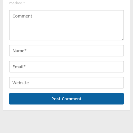
marked
*