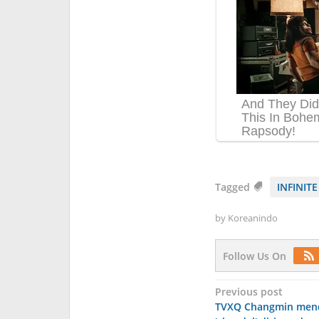
Tagged
INFINIT
by
Koreanindo
Follow Us On
Post
Previous post
TVXQ Changmin mend
navigation