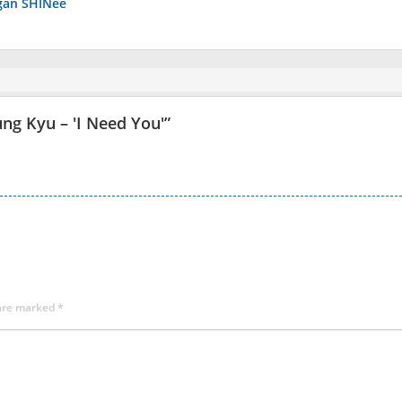
ngan SHINee
ng Kyu – 'I Need You'
”
 are marked
*