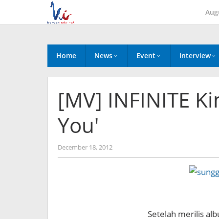
Skip
Aug
to
content
Home
News
Event
Interview
[MV] INFINITE Ki
You'
by
December 18, 2012
Koreanindo
Setelah merilis al