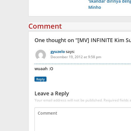
'skandal' dirinya de
Minho
Comment
One thought on “
[MV] INFINITE Kim Su
gyuzelo
says:
December 19, 2012 at 9:58 pm
wuaah :O
Reply
Leave a Reply
Your email address will not be published.
Required fields