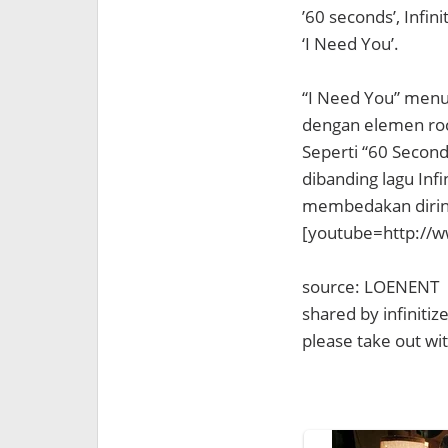
’60 seconds’, Infin
‘I Need You’.
“I Need You” men
dengan elemen roc
Seperti “60 Seconds
dibanding lagu Infi
membedakan dirinya
[youtube=http://
source: LOENENT
shared by infiniti
please take out with