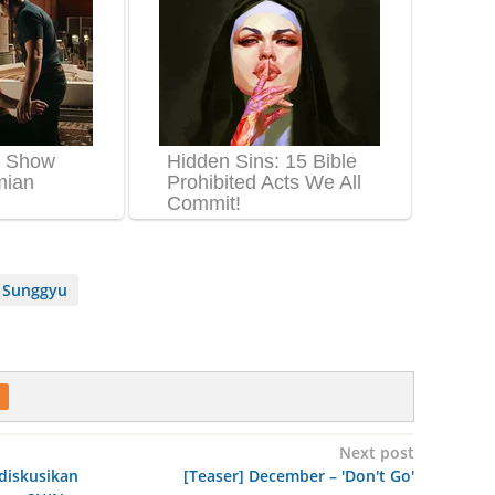
E Sunggyu
Next post
iskusikan
[Teaser] December – 'Don't Go'